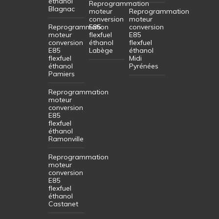
éthanol
Reprogrammation
Blagnac
moteur
Reprogrammation
conversion
moteur
Reprogrammation
E85
conversion
moteur
flexfuel
E85
conversion
éthanol
flexfuel
E85
Labège
éthanol
flexfuel
Midi
éthanol
Pyrénées
Pamiers
Reprogrammation
moteur
conversion
E85
flexfuel
éthanol
Ramonville
Reprogrammation
moteur
conversion
E85
flexfuel
éthanol
Castanet