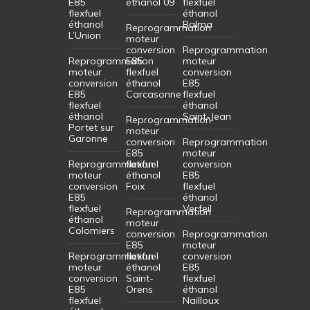
E85
éthanol 09
flexfuel
flexfuel
éthanol
éthanol
Balma
Reprogrammation
L’Union
moteur
conversion
Reprogrammation
Reprogrammation
E85
moteur
moteur
flexfuel
conversion
conversion
éthanol
E85
E85
Carcasonne
flexfuel
flexfuel
éthanol
éthanol
Saint-Jean
Reprogrammation
Portet sur
moteur
Garonne
conversion
Reprogrammation
E85
moteur
Reprogrammation
flexfuel
conversion
moteur
éthanol
E85
conversion
Foix
flexfuel
E85
éthanol
flexfuel
Verfeil
Reprogrammation
éthanol
moteur
Colomiers
conversion
Reprogrammation
E85
moteur
Reprogrammation
flexfuel
conversion
moteur
éthanol
E85
conversion
Saint-
flexfuel
E85
Orens
éthanol
flexfuel
Nailloux