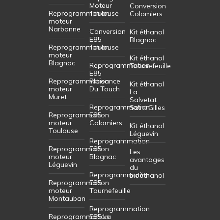
Moteur
Conversion
Reprogrammation
Toulouse
Colomiers
moteur
Narbonne
Conversion
Kit éthanol
E85
Blagnac
Reprogrammation
Toulouse
moteur
Kit éthanol
Blagnac
Reprogrammation
Tournefeuille
E85
Reprogrammation
Plaisance
Kit éthanol
moteur
Du Touch
La
Muret
Salvetat
Reprogrammation
Saint Gilles
Reprogrammation
E85
moteur
Colomiers
Kit éthanol
Toulouse
Léguevin
Reprogrammation
Reprogrammation
E85
Les
moteur
Blagnac
avantages
Léguevin
du
Reprogrammation
bioéthanol
Reprogrammation
E85
moteur
Tournefeuille
Montauban
Reprogrammation
Reprogrammation
E85 La