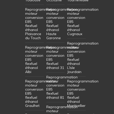
Reprogrammation
Reprogrammation
Reprogrammation
moteur
moteur
moteur
conversion
conversion
conversion
E85
E85
E85
flexfuel
flexfuel
flexfuel
éthanol
éthanol
éthanol
Plaisance
Haute
Cugnaux
du Touch
Garonne
Reprogrammation
Reprogrammation
Reprogrammation
moteur
moteur
moteur
conversion
conversion
conversion
E85
E85
E85
flexfuel
flexfuel
flexfuel
éthanol
éthanol
éthanol 31
L’Isle
Albi
Jourdain
Reprogrammation
Reprogrammation
moteur
Reprogrammation
moteur
conversion
moteur
conversion
E85
conversion
E85
flexfuel
E85
flexfuel
éthanol 81
flexfuel
éthanol
éthanol
Graulhet
Montpellier
Reprogrammation
moteur