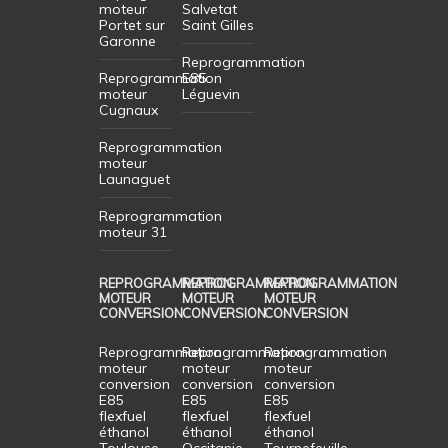
moteur
Salvetat
Portet sur
Saint Gilles
Garonne
Reprogrammation
Reprogrammation
E85
moteur
Léguevin
Cugnaux
Reprogrammation
moteur
Launaguet
Reprogrammation
moteur 31
REPROGRAMMATION
REPROGRAMMATION
REPROGRAMMATION
MOTEUR
MOTEUR
MOTEUR
CONVERSION
CONVERSION
CONVERSION
Reprogrammation
Reprogrammation
Reprogrammation
moteur
moteur
moteur
conversion
conversion
conversion
E85
E85
E85
flexfuel
flexfuel
flexfuel
éthanol
éthanol
éthanol
Toulouse
Occitanie
Tournefeuille