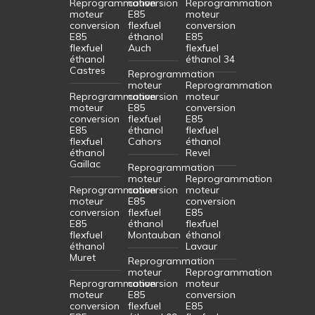
Reprogrammation
conversion
Reprogrammation
moteur
E85
moteur
conversion
flexfuel
conversion
E85
éthanol
E85
flexfuel
Auch
flexfuel
éthanol
éthanol 34
Castres
Reprogrammation
moteur
Reprogrammation
Reprogrammation
conversion
moteur
moteur
E85
conversion
conversion
flexfuel
E85
E85
éthanol
flexfuel
flexfuel
Cahors
éthanol
éthanol
Revel
Gaillac
Reprogrammation
moteur
Reprogrammation
Reprogrammation
conversion
moteur
moteur
E85
conversion
conversion
flexfuel
E85
E85
éthanol
flexfuel
flexfuel
Montauban
éthanol
éthanol
Lavaur
Muret
Reprogrammation
moteur
Reprogrammation
Reprogrammation
conversion
moteur
moteur
E85
conversion
conversion
flexfuel
E85