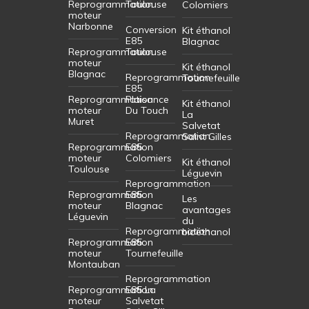
Reprogrammation
Toulouse
Colomiers
moteur
Narbonne
Conversion
Kit éthanol
E85
Blagnac
Reprogrammation
Toulouse
moteur
Kit éthanol
Blagnac
Reprogrammation
Tournefeuille
E85
Reprogrammation
Plaisance
Kit éthanol
moteur
Du Touch
La
Muret
Salvetat
Reprogrammation
Saint Gilles
Reprogrammation
E85
moteur
Colomiers
Kit éthanol
Toulouse
Léguevin
Reprogrammation
Reprogrammation
E85
Les
moteur
Blagnac
avantages
Léguevin
du
Reprogrammation
bioéthanol
Reprogrammation
E85
moteur
Tournefeuille
Montauban
Reprogrammation
Reprogrammation
E85 La
moteur
Salvetat