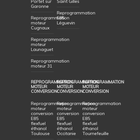
Portet sur
Saint Gilles
Garonne
Reprogrammation
Reprogrammation
E85
moteur
Léguevin
Cugnaux
Reprogrammation
moteur
Launaguet
Reprogrammation
moteur 31
REPROGRAMMATION
REPROGRAMMATION
REPROGRAMMATION
MOTEUR
MOTEUR
MOTEUR
CONVERSION
CONVERSION
CONVERSION
Reprogrammation
Reprogrammation
Reprogrammation
moteur
moteur
moteur
conversion
conversion
conversion
E85
E85
E85
flexfuel
flexfuel
flexfuel
éthanol
éthanol
éthanol
Toulouse
Occitanie
Tournefeuille