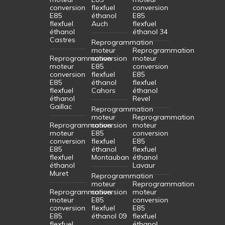
conversion
flexfuel
conversion
E85
éthanol
E85
flexfuel
Auch
flexfuel
éthanol
éthanol 34
Castres
Reprogrammation
moteur
Reprogrammation
Reprogrammation
conversion
moteur
moteur
E85
conversion
conversion
flexfuel
E85
E85
éthanol
flexfuel
flexfuel
Cahors
éthanol
éthanol
Revel
Gaillac
Reprogrammation
moteur
Reprogrammation
Reprogrammation
conversion
moteur
moteur
E85
conversion
conversion
flexfuel
E85
E85
éthanol
flexfuel
flexfuel
Montauban
éthanol
éthanol
Lavaur
Muret
Reprogrammation
moteur
Reprogrammation
Reprogrammation
conversion
moteur
moteur
E85
conversion
conversion
flexfuel
E85
E85
éthanol 09
flexfuel
flexfuel
éthanol