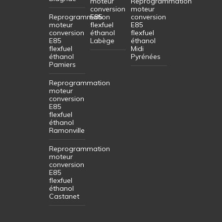
moteur
Reprogrammation
conversion
moteur
Reprogrammation
E85
conversion
moteur
flexfuel
E85
conversion
éthanol
flexfuel
E85
Labège
éthanol
flexfuel
Midi
éthanol
Pyrénées
Pamiers
Reprogrammation
moteur
conversion
E85
flexfuel
éthanol
Ramonville
Reprogrammation
moteur
conversion
E85
flexfuel
éthanol
Castanet