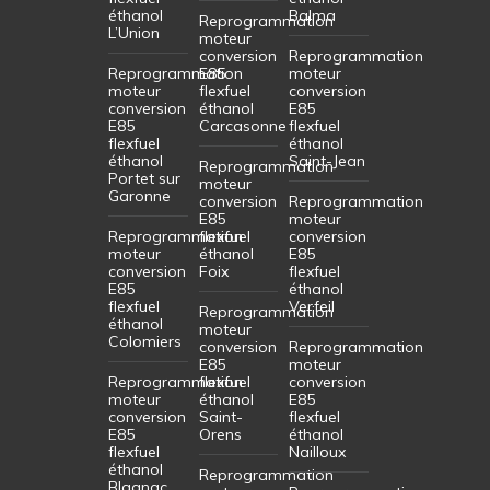
éthanol
Balma
Reprogrammation
L’Union
moteur
conversion
Reprogrammation
Reprogrammation
E85
moteur
moteur
flexfuel
conversion
conversion
éthanol
E85
E85
Carcasonne
flexfuel
flexfuel
éthanol
éthanol
Saint-Jean
Reprogrammation
Portet sur
moteur
Garonne
conversion
Reprogrammation
E85
moteur
Reprogrammation
flexfuel
conversion
moteur
éthanol
E85
conversion
Foix
flexfuel
E85
éthanol
flexfuel
Verfeil
Reprogrammation
éthanol
moteur
Colomiers
conversion
Reprogrammation
E85
moteur
Reprogrammation
flexfuel
conversion
moteur
éthanol
E85
conversion
Saint-
flexfuel
E85
Orens
éthanol
flexfuel
Nailloux
éthanol
Reprogrammation
Blagnac