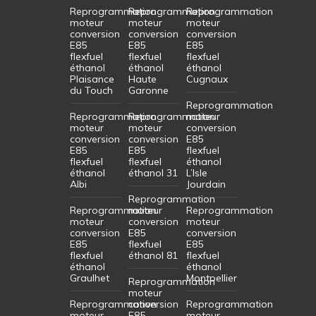
Reprogrammation
Reprogrammation
Reprogrammation
moteur
moteur
moteur
conversion
conversion
conversion
E85
E85
E85
flexfuel
flexfuel
flexfuel
éthanol
éthanol
éthanol
Plaisance
Haute
Cugnaux
du Touch
Garonne
Reprogrammation
Reprogrammation
Reprogrammation
moteur
moteur
moteur
conversion
conversion
conversion
E85
E85
E85
flexfuel
flexfuel
flexfuel
éthanol
éthanol
éthanol 31
L’Isle
Albi
Jourdain
Reprogrammation
Reprogrammation
moteur
Reprogrammation
moteur
conversion
moteur
conversion
E85
conversion
E85
flexfuel
E85
flexfuel
éthanol 81
flexfuel
éthanol
éthanol
Graulhet
Montpellier
Reprogrammation
moteur
Reprogrammation
conversion
Reprogrammation
moteur
E85
moteur