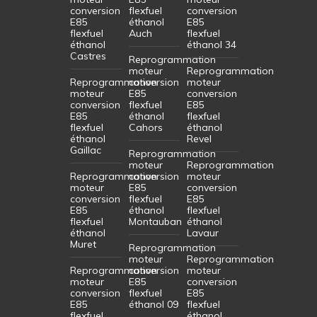
conversion
flexfuel
conversion
E85
éthanol
E85
flexfuel
Auch
flexfuel
éthanol
éthanol 34
Castres
Reprogrammation
moteur
Reprogrammation
Reprogrammation
conversion
moteur
moteur
E85
conversion
conversion
flexfuel
E85
E85
éthanol
flexfuel
flexfuel
Cahors
éthanol
éthanol
Revel
Gaillac
Reprogrammation
moteur
Reprogrammation
Reprogrammation
conversion
moteur
moteur
E85
conversion
conversion
flexfuel
E85
E85
éthanol
flexfuel
flexfuel
Montauban
éthanol
éthanol
Lavaur
Muret
Reprogrammation
moteur
Reprogrammation
Reprogrammation
conversion
moteur
moteur
E85
conversion
conversion
flexfuel
E85
E85
éthanol 09
flexfuel
flexfuel
éthanol