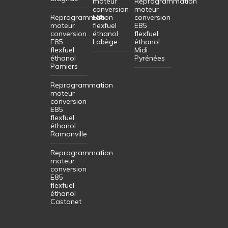
moteur
Reprogrammation
conversion
moteur
Reprogrammation
E85
conversion
moteur
flexfuel
E85
conversion
éthanol
flexfuel
E85
Labège
éthanol
flexfuel
Midi
éthanol
Pyrénées
Pamiers
Reprogrammation
moteur
conversion
E85
flexfuel
éthanol
Ramonville
Reprogrammation
moteur
conversion
E85
flexfuel
éthanol
Castanet