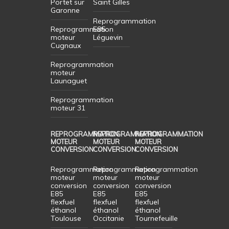
Portet sur
Saint Gilles
Garonne
Reprogrammation
Reprogrammation
E85
moteur
Léguevin
Cugnaux
Reprogrammation
moteur
Launaguet
Reprogrammation
moteur 31
REPROGRAMMATION
REPROGRAMMATION
REPROGRAMMATION
MOTEUR
MOTEUR
MOTEUR
CONVERSION
CONVERSION
CONVERSION
Reprogrammation
Reprogrammation
Reprogrammation
moteur
moteur
moteur
conversion
conversion
conversion
E85
E85
E85
flexfuel
flexfuel
flexfuel
éthanol
éthanol
éthanol
Toulouse
Occitanie
Tournefeuille