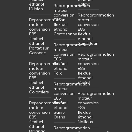
éthanol
Balma
Reprogrammation
L’Union
moteur
conversion
Reprogrammation
Reprogrammation
E85
moteur
moteur
flexfuel
conversion
conversion
éthanol
E85
E85
Carcasonne
flexfuel
flexfuel
éthanol
éthanol
Saint-Jean
Reprogrammation
Portet sur
moteur
Garonne
conversion
Reprogrammation
E85
moteur
Reprogrammation
flexfuel
conversion
moteur
éthanol
E85
conversion
Foix
flexfuel
E85
éthanol
flexfuel
Verfeil
Reprogrammation
éthanol
moteur
Colomiers
conversion
Reprogrammation
E85
moteur
Reprogrammation
flexfuel
conversion
moteur
éthanol
E85
conversion
Saint-
flexfuel
E85
Orens
éthanol
flexfuel
Nailloux
éthanol
Reprogrammation
Blagnac