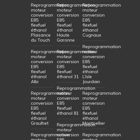
Reprogrammation
Reprogrammation
Reprogrammation
moteur
moteur
moteur
conversion
conversion
conversion
E85
E85
E85
flexfuel
flexfuel
flexfuel
éthanol
éthanol
éthanol
Plaisance
Haute
Cugnaux
du Touch
Garonne
Reprogrammation
Reprogrammation
Reprogrammation
moteur
moteur
moteur
conversion
conversion
conversion
E85
E85
E85
flexfuel
flexfuel
flexfuel
éthanol
éthanol
éthanol 31
L’Isle
Albi
Jourdain
Reprogrammation
Reprogrammation
moteur
Reprogrammation
moteur
conversion
moteur
conversion
E85
conversion
E85
flexfuel
E85
flexfuel
éthanol 81
flexfuel
éthanol
éthanol
Graulhet
Montpellier
Reprogrammation
moteur
Reprogrammation
conversion
Reprogrammation
moteur
E85
moteur