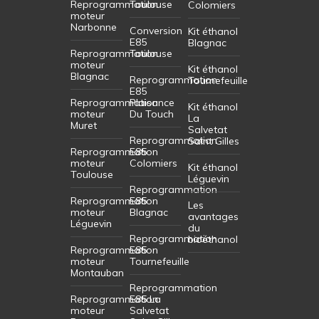
Reprogrammation
Toulouse
Colomiers
moteur
Narbonne
Conversion
Kit éthanol
E85
Blagnac
Reprogrammation
Toulouse
moteur
Kit éthanol
Blagnac
Reprogrammation
Tournefeuille
E85
Reprogrammation
Plaisance
Kit éthanol
moteur
Du Touch
La
Muret
Salvetat
Reprogrammation
Saint Gilles
Reprogrammation
E85
moteur
Colomiers
Kit éthanol
Toulouse
Léguevin
Reprogrammation
Reprogrammation
E85
Les
moteur
Blagnac
avantages
Léguevin
du
Reprogrammation
bioéthanol
Reprogrammation
E85
moteur
Tournefeuille
Montauban
Reprogrammation
Reprogrammation
E85 La
moteur
Salvetat