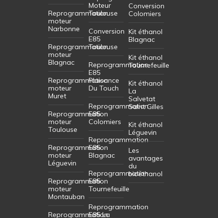
Moteur
Conversion
Reprogrammation
Toulouse
Colomiers
moteur
Narbonne
Conversion
Kit éthanol
E85
Blagnac
Reprogrammation
Toulouse
moteur
Kit éthanol
Blagnac
Reprogrammation
Tournefeuille
E85
Reprogrammation
Plaisance
Kit éthanol
moteur
Du Touch
La
Muret
Salvetat
Reprogrammation
Saint Gilles
Reprogrammation
E85
moteur
Colomiers
Kit éthanol
Toulouse
Léguevin
Reprogrammation
Reprogrammation
E85
Les
moteur
Blagnac
avantages
Léguevin
du
Reprogrammation
bioéthanol
Reprogrammation
E85
moteur
Tournefeuille
Montauban
Reprogrammation
Reprogrammation
E85 La