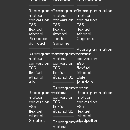
Reprogrammation
Reprogrammation
Reprogrammation
moteur
moteur
moteur
conversion
conversion
conversion
E85
E85
E85
flexfuel
flexfuel
flexfuel
éthanol
éthanol
éthanol
Plaisance
Haute
Cugnaux
du Touch
Garonne
Reprogrammation
Reprogrammation
Reprogrammation
moteur
moteur
moteur
conversion
conversion
conversion
E85
E85
E85
flexfuel
flexfuel
flexfuel
éthanol
éthanol
éthanol 31
L’Isle
Albi
Jourdain
Reprogrammation
Reprogrammation
moteur
Reprogrammation
moteur
conversion
moteur
conversion
E85
conversion
E85
flexfuel
E85
flexfuel
éthanol 81
flexfuel
éthanol
éthanol
Graulhet
Montpellier
Reprogrammation
moteur