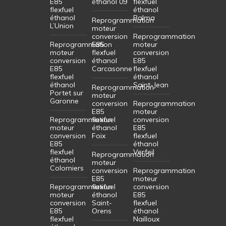
E85
éthanol 09
flexfuel
flexfuel
éthanol
éthanol
Balma
Reprogrammation
L’Union
moteur
conversion
Reprogrammation
Reprogrammation
E85
moteur
moteur
flexfuel
conversion
conversion
éthanol
E85
E85
Carcasonne
flexfuel
flexfuel
éthanol
éthanol
Saint-Jean
Reprogrammation
Portet sur
moteur
Garonne
conversion
Reprogrammation
E85
moteur
Reprogrammation
flexfuel
conversion
moteur
éthanol
E85
conversion
Foix
flexfuel
E85
éthanol
flexfuel
Verfeil
Reprogrammation
éthanol
moteur
Colomiers
conversion
Reprogrammation
E85
moteur
Reprogrammation
flexfuel
conversion
moteur
éthanol
E85
conversion
Saint-
flexfuel
E85
Orens
éthanol
flexfuel
Nailloux