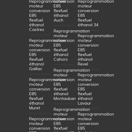
Reprogrammation
conversion
Reprogrammation
moteur
E85
moteur
conversion
flexfuel
conversion
E85
éthanol
E85
flexfuel
Auch
flexfuel
éthanol
éthanol 34
Castres
Reprogrammation
moteur
Reprogrammation
Reprogrammation
conversion
moteur
moteur
E85
conversion
conversion
flexfuel
E85
E85
éthanol
flexfuel
flexfuel
Cahors
éthanol
éthanol
Revel
Gaillac
Reprogrammation
moteur
Reprogrammation
Reprogrammation
conversion
moteur
moteur
E85
conversion
conversion
flexfuel
E85
E85
éthanol
flexfuel
flexfuel
Montauban
éthanol
éthanol
Lavaur
Muret
Reprogrammation
moteur
Reprogrammation
Reprogrammation
conversion
moteur
moteur
E85
conversion
conversion
flexfuel
E85