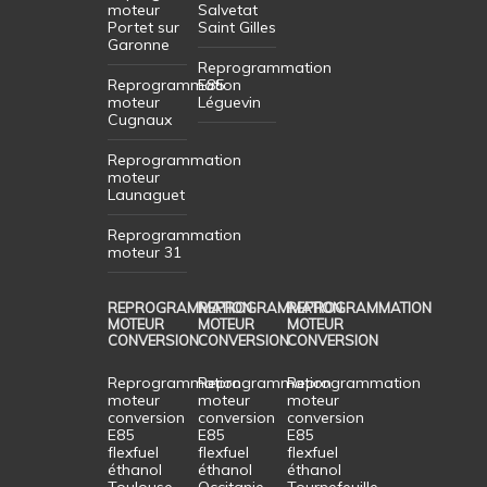
moteur
Salvetat
Portet sur
Saint Gilles
Garonne
Reprogrammation
Reprogrammation
E85
moteur
Léguevin
Cugnaux
Reprogrammation
moteur
Launaguet
Reprogrammation
moteur 31
REPROGRAMMATION
REPROGRAMMATION
REPROGRAMMATION
MOTEUR
MOTEUR
MOTEUR
CONVERSION
CONVERSION
CONVERSION
Reprogrammation
Reprogrammation
Reprogrammation
moteur
moteur
moteur
conversion
conversion
conversion
E85
E85
E85
flexfuel
flexfuel
flexfuel
éthanol
éthanol
éthanol
Toulouse
Occitanie
Tournefeuille