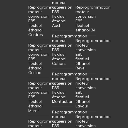
moteur
Reprogrammation
conversion
Reprogrammation
moteur
E85
moteur
conversion
flexfuel
conversion
E85
éthanol
E85
flexfuel
Auch
flexfuel
éthanol
éthanol 34
Castres
Reprogrammation
moteur
Reprogrammation
Reprogrammation
conversion
moteur
moteur
E85
conversion
conversion
flexfuel
E85
E85
éthanol
flexfuel
flexfuel
Cahors
éthanol
éthanol
Revel
Gaillac
Reprogrammation
moteur
Reprogrammation
Reprogrammation
conversion
moteur
moteur
E85
conversion
conversion
flexfuel
E85
E85
éthanol
flexfuel
flexfuel
Montauban
éthanol
éthanol
Lavaur
Muret
Reprogrammation
moteur
Reprogrammation
Reprogrammation
conversion
moteur
moteur
E85
conversion