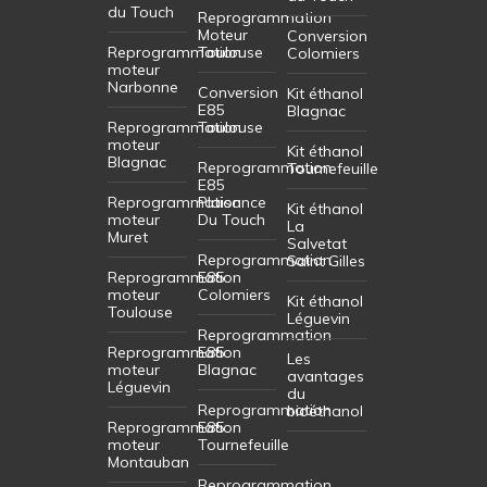
du Touch
Reprogrammation
Moteur
Conversion
Reprogrammation
Toulouse
Colomiers
moteur
Narbonne
Conversion
Kit éthanol
E85
Blagnac
Reprogrammation
Toulouse
moteur
Kit éthanol
Blagnac
Reprogrammation
Tournefeuille
E85
Reprogrammation
Plaisance
Kit éthanol
moteur
Du Touch
La
Muret
Salvetat
Reprogrammation
Saint Gilles
Reprogrammation
E85
moteur
Colomiers
Kit éthanol
Toulouse
Léguevin
Reprogrammation
Reprogrammation
E85
Les
moteur
Blagnac
avantages
Léguevin
du
Reprogrammation
bioéthanol
Reprogrammation
E85
moteur
Tournefeuille
Montauban
Reprogrammation