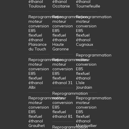
éthanol
éthanol
éthanol
Toulouse
Occitanie
Tournefeuille
Reprogrammation
Reprogrammation
Reprogrammation
moteur
moteur
moteur
conversion
conversion
conversion
E85
E85
E85
flexfuel
flexfuel
flexfuel
éthanol
éthanol
éthanol
Plaisance
Haute
Cugnaux
du Touch
Garonne
Reprogrammation
Reprogrammation
Reprogrammation
moteur
moteur
moteur
conversion
conversion
conversion
E85
E85
E85
flexfuel
flexfuel
flexfuel
éthanol
éthanol
éthanol 31
L’Isle
Albi
Jourdain
Reprogrammation
Reprogrammation
moteur
Reprogrammation
moteur
conversion
moteur
conversion
E85
conversion
E85
flexfuel
E85
flexfuel
éthanol 81
flexfuel
éthanol
éthanol
Graulhet
Montpellier
Reprogrammation