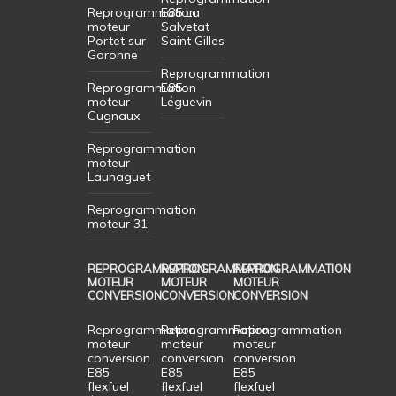
Reprogrammation
E85 La
moteur
Salvetat
Portet sur
Saint Gilles
Garonne
Reprogrammation
Reprogrammation
E85
moteur
Léguevin
Cugnaux
Reprogrammation
moteur
Launaguet
Reprogrammation
moteur 31
REPROGRAMMATION
REPROGRAMMATION
REPROGRAMMATION
MOTEUR
MOTEUR
MOTEUR
CONVERSION
CONVERSION
CONVERSION
Reprogrammation
Reprogrammation
Reprogrammation
moteur
moteur
moteur
conversion
conversion
conversion
E85
E85
E85
flexfuel
flexfuel
flexfuel