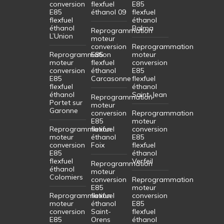
conversion
flexfuel
E85
E85
éthanol 09
flexfuel
flexfuel
éthanol
éthanol
Balma
Reprogrammation
L’Union
moteur
conversion
Reprogrammation
Reprogrammation
E85
moteur
moteur
flexfuel
conversion
conversion
éthanol
E85
E85
Carcasonne
flexfuel
flexfuel
éthanol
éthanol
Saint-Jean
Reprogrammation
Portet sur
moteur
Garonne
conversion
Reprogrammation
E85
moteur
Reprogrammation
flexfuel
conversion
moteur
éthanol
E85
conversion
Foix
flexfuel
E85
éthanol
flexfuel
Verfeil
Reprogrammation
éthanol
moteur
Colomiers
conversion
Reprogrammation
E85
moteur
Reprogrammation
flexfuel
conversion
moteur
éthanol
E85
conversion
Saint-
flexfuel
E85
Orens
éthanol