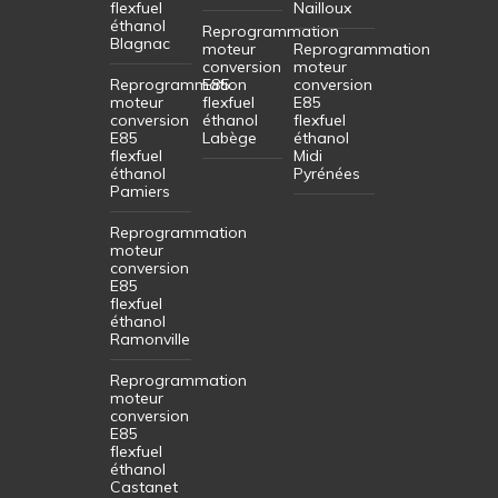
flexfuel
Nailloux
éthanol
Reprogrammation
Blagnac
moteur
Reprogrammation
conversion
moteur
Reprogrammation
E85
conversion
moteur
flexfuel
E85
conversion
éthanol
flexfuel
E85
Labège
éthanol
flexfuel
Midi
éthanol
Pyrénées
Pamiers
Reprogrammation
moteur
conversion
E85
flexfuel
éthanol
Ramonville
Reprogrammation
moteur
conversion
E85
flexfuel
éthanol
Castanet