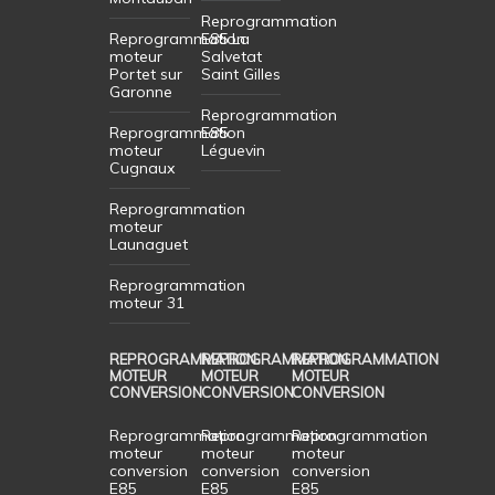
Reprogrammation
Reprogrammation
E85 La
moteur
Salvetat
Portet sur
Saint Gilles
Garonne
Reprogrammation
Reprogrammation
E85
moteur
Léguevin
Cugnaux
Reprogrammation
moteur
Launaguet
Reprogrammation
moteur 31
REPROGRAMMATION
REPROGRAMMATION
REPROGRAMMATION
MOTEUR
MOTEUR
MOTEUR
CONVERSION
CONVERSION
CONVERSION
Reprogrammation
Reprogrammation
Reprogrammation
moteur
moteur
moteur
conversion
conversion
conversion
E85
E85
E85