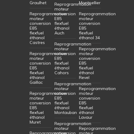
Graulhet
Montpellier
Reprogrammation
moteur
Reprogrammation
conversion
Reprogrammation
moteur
E85
moteur
conversion
flexfuel
conversion
E85
éthanol
E85
flexfuel
Auch
flexfuel
éthanol
éthanol 34
Castres
Reprogrammation
moteur
Reprogrammation
Reprogrammation
conversion
moteur
moteur
E85
conversion
conversion
flexfuel
E85
E85
éthanol
flexfuel
flexfuel
Cahors
éthanol
éthanol
Revel
Gaillac
Reprogrammation
moteur
Reprogrammation
Reprogrammation
conversion
moteur
moteur
E85
conversion
conversion
flexfuel
E85
E85
éthanol
flexfuel
flexfuel
Montauban
éthanol
éthanol
Lavaur
Muret
Reprogrammation
moteur
Reprogrammation
Reprogrammation
conversion
moteur