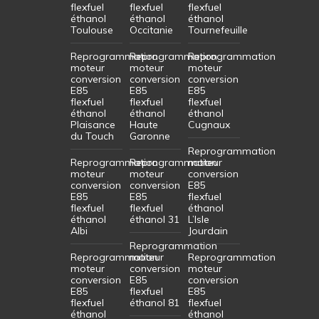
flexfuel
flexfuel
flexfuel
éthanol
éthanol
éthanol
Toulouse
Occitanie
Tournefeuille
Reprogrammation
Reprogrammation
Reprogrammation
moteur
moteur
moteur
conversion
conversion
conversion
E85
E85
E85
flexfuel
flexfuel
flexfuel
éthanol
éthanol
éthanol
Plaisance
Haute
Cugnaux
du Touch
Garonne
Reprogrammation
Reprogrammation
Reprogrammation
moteur
moteur
moteur
conversion
conversion
conversion
E85
E85
E85
flexfuel
flexfuel
flexfuel
éthanol
éthanol
éthanol 31
L’Isle
Albi
Jourdain
Reprogrammation
Reprogrammation
moteur
Reprogrammation
moteur
conversion
moteur
conversion
E85
conversion
E85
flexfuel
E85
flexfuel
éthanol 81
flexfuel
éthanol
éthanol