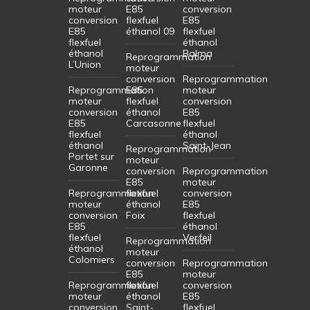
moteur
E85
conversion
conversion
flexfuel
E85
E85
éthanol 09
flexfuel
flexfuel
éthanol
éthanol
Balma
Reprogrammation
L’Union
moteur
conversion
Reprogrammation
Reprogrammation
E85
moteur
moteur
flexfuel
conversion
conversion
éthanol
E85
E85
Carcasonne
flexfuel
flexfuel
éthanol
éthanol
Saint-Jean
Reprogrammation
Portet sur
moteur
Garonne
conversion
Reprogrammation
E85
moteur
Reprogrammation
flexfuel
conversion
moteur
éthanol
E85
conversion
Foix
flexfuel
E85
éthanol
flexfuel
Verfeil
Reprogrammation
éthanol
moteur
Colomiers
conversion
Reprogrammation
E85
moteur
Reprogrammation
flexfuel
conversion
moteur
éthanol
E85
conversion
Saint-
flexfuel