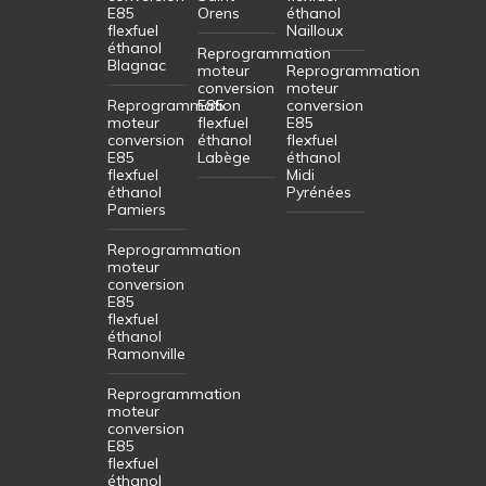
E85
Orens
éthanol
flexfuel
Nailloux
éthanol
Reprogrammation
Blagnac
moteur
Reprogrammation
conversion
moteur
Reprogrammation
E85
conversion
moteur
flexfuel
E85
conversion
éthanol
flexfuel
E85
Labège
éthanol
flexfuel
Midi
éthanol
Pyrénées
Pamiers
Reprogrammation
moteur
conversion
E85
flexfuel
éthanol
Ramonville
Reprogrammation
moteur
conversion
E85
flexfuel
éthanol