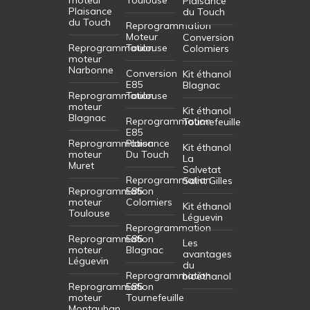
Plaisance
Plaisance
du Touch
du Touch
Reprogrammation
Moteur
Conversion
Reprogrammation
Toulouse
Colomiers
moteur
Narbonne
Conversion
Kit éthanol
E85
Blagnac
Reprogrammation
Toulouse
moteur
Kit éthanol
Blagnac
Reprogrammation
Tournefeuille
E85
Reprogrammation
Plaisance
Kit éthanol
moteur
Du Touch
La
Muret
Salvetat
Reprogrammation
Saint Gilles
Reprogrammation
E85
moteur
Colomiers
Kit éthanol
Toulouse
Léguevin
Reprogrammation
Reprogrammation
E85
Les
moteur
Blagnac
avantages
Léguevin
du
Reprogrammation
bioéthanol
Reprogrammation
E85
moteur
Tournefeuille
Montauban