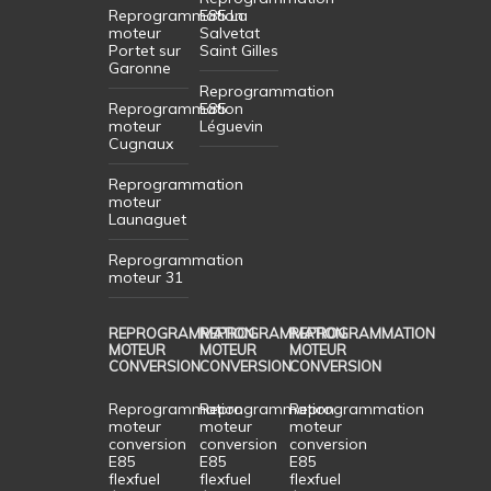
Reprogrammation
E85 La
moteur
Salvetat
Portet sur
Saint Gilles
Garonne
Reprogrammation
Reprogrammation
E85
moteur
Léguevin
Cugnaux
Reprogrammation
moteur
Launaguet
Reprogrammation
moteur 31
REPROGRAMMATION
REPROGRAMMATION
REPROGRAMMATION
MOTEUR
MOTEUR
MOTEUR
CONVERSION
CONVERSION
CONVERSION
Reprogrammation
Reprogrammation
Reprogrammation
moteur
moteur
moteur
conversion
conversion
conversion
E85
E85
E85
flexfuel
flexfuel
flexfuel