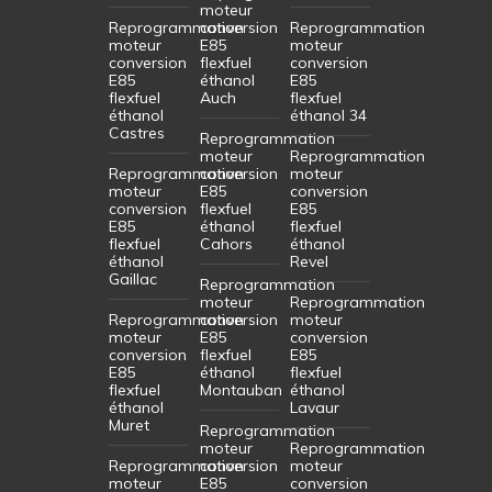
moteur
Reprogrammation
conversion
Reprogrammation
moteur
E85
moteur
conversion
flexfuel
conversion
E85
éthanol
E85
flexfuel
Auch
flexfuel
éthanol
éthanol 34
Castres
Reprogrammation
moteur
Reprogrammation
Reprogrammation
conversion
moteur
moteur
E85
conversion
conversion
flexfuel
E85
E85
éthanol
flexfuel
flexfuel
Cahors
éthanol
éthanol
Revel
Gaillac
Reprogrammation
moteur
Reprogrammation
Reprogrammation
conversion
moteur
moteur
E85
conversion
conversion
flexfuel
E85
E85
éthanol
flexfuel
flexfuel
Montauban
éthanol
éthanol
Lavaur
Muret
Reprogrammation
moteur
Reprogrammation
Reprogrammation
conversion
moteur
moteur
E85
conversion