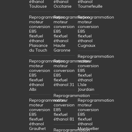
éthanol
éthanol
éthanol
Toulouse
Occitanie
Tournefeuille
Reprogrammation
Reprogrammation
Reprogrammation
moteur
moteur
moteur
conversion
conversion
conversion
E85
E85
E85
flexfuel
flexfuel
flexfuel
éthanol
éthanol
éthanol
Plaisance
Haute
Cugnaux
du Touch
Garonne
Reprogrammation
Reprogrammation
Reprogrammation
moteur
moteur
moteur
conversion
conversion
conversion
E85
E85
E85
flexfuel
flexfuel
flexfuel
éthanol
éthanol
éthanol 31
L’Isle
Albi
Jourdain
Reprogrammation
Reprogrammation
moteur
Reprogrammation
moteur
conversion
moteur
conversion
E85
conversion
E85
flexfuel
E85
flexfuel
éthanol 81
flexfuel
éthanol
éthanol
Graulhet
Montpellier
Reprogrammation