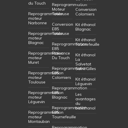
du Touch
Reprogrammation
Moteur
Conversion
Reprogrammation
Toulouse
Colomiers
moteur
Narbonne
Conversion
Kit éthanol
E85
Blagnac
Reprogrammation
Toulouse
moteur
Kit éthanol
Blagnac
Reprogrammation
Tournefeuille
E85
Reprogrammation
Plaisance
Kit éthanol
moteur
Du Touch
La
Muret
Salvetat
Reprogrammation
Saint Gilles
Reprogrammation
E85
moteur
Colomiers
Kit éthanol
Toulouse
Léguevin
Reprogrammation
Reprogrammation
E85
Les
moteur
Blagnac
avantages
Léguevin
du
Reprogrammation
bioéthanol
Reprogrammation
E85
moteur
Tournefeuille
Montauban
Reprogrammation