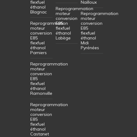
flexfuel
Nailloux
éthanol
Reprogrammation
Blagnac
moteur
Reprogrammation
conversion
moteur
Reprogrammation
E85
conversion
moteur
flexfuel
E85
conversion
éthanol
flexfuel
E85
Labège
éthanol
flexfuel
Midi
éthanol
Pyrénées
Pamiers
Reprogrammation
moteur
conversion
E85
flexfuel
éthanol
Ramonville
Reprogrammation
moteur
conversion
E85
flexfuel
éthanol
Castanet