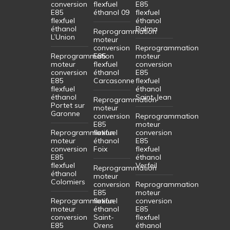
conversion
flexfuel
E85
E85
éthanol 09
flexfuel
flexfuel
éthanol
éthanol
Balma
Reprogrammation
L’Union
moteur
conversion
Reprogrammation
Reprogrammation
E85
moteur
moteur
flexfuel
conversion
conversion
éthanol
E85
E85
Carcasonne
flexfuel
flexfuel
éthanol
éthanol
Saint-Jean
Reprogrammation
Portet sur
moteur
Garonne
conversion
Reprogrammation
E85
moteur
Reprogrammation
flexfuel
conversion
moteur
éthanol
E85
conversion
Foix
flexfuel
E85
éthanol
flexfuel
Verfeil
Reprogrammation
éthanol
moteur
Colomiers
conversion
Reprogrammation
E85
moteur
Reprogrammation
flexfuel
conversion
moteur
éthanol
E85
conversion
Saint-
flexfuel
E85
Orens
éthanol