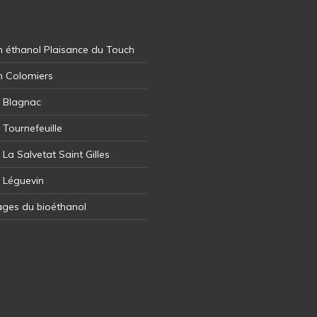
 éthanol Plaisance du Touch
n Colomiers
l Blagnac
 Tournefeuille
 La Salvetat Saint Gilles
l Léguevin
ages du bioéthanol