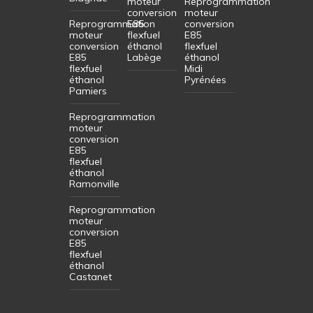
moteur
Reprogrammation
conversion
moteur
Reprogrammation
E85
conversion
moteur
flexfuel
E85
conversion
éthanol
flexfuel
E85
Labège
éthanol
flexfuel
Midi
éthanol
Pyrénées
Pamiers
Reprogrammation
moteur
conversion
E85
flexfuel
éthanol
Ramonville
Reprogrammation
moteur
conversion
E85
flexfuel
éthanol
Castanet