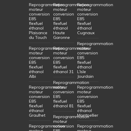
Reprogrammation
Reprogrammation
Reprogrammation
moteur
moteur
moteur
conversion
conversion
conversion
E85
E85
E85
flexfuel
flexfuel
flexfuel
éthanol
éthanol
éthanol
Plaisance
Haute
Cugnaux
du Touch
Garonne
Reprogrammation
Reprogrammation
Reprogrammation
moteur
moteur
moteur
conversion
conversion
conversion
E85
E85
E85
flexfuel
flexfuel
flexfuel
éthanol
éthanol
éthanol 31
L’Isle
Albi
Jourdain
Reprogrammation
Reprogrammation
moteur
Reprogrammation
moteur
conversion
moteur
conversion
E85
conversion
E85
flexfuel
E85
flexfuel
éthanol 81
flexfuel
éthanol
éthanol
Graulhet
Montpellier
Reprogrammation
moteur
Reprogrammation
conversion
Reprogrammation
moteur
E85
moteur