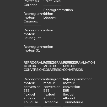
Portet sur
Saint Gilles
Garonne
Reprogrammation
Reprogrammation
E85
moteur
Léguevin
Cugnaux
Reprogrammation
moteur
Launaguet
Reprogrammation
moteur 31
REPROGRAMMATION
REPROGRAMMATION
REPROGRAMMATION
MOTEUR
MOTEUR
MOTEUR
CONVERSION
CONVERSION
CONVERSION
Reprogrammation
Reprogrammation
Reprogrammation
moteur
moteur
moteur
conversion
conversion
conversion
E85
E85
E85
flexfuel
flexfuel
flexfuel
éthanol
éthanol
éthanol
Toulouse
Occitanie
Tournefeuille