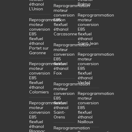
éthanol
Balma
Reprogrammation
L’Union
moteur
conversion
Reprogrammation
Reprogrammation
E85
moteur
moteur
flexfuel
conversion
conversion
éthanol
E85
E85
Carcasonne
flexfuel
flexfuel
éthanol
éthanol
Saint-Jean
Reprogrammation
Portet sur
moteur
Garonne
conversion
Reprogrammation
E85
moteur
Reprogrammation
flexfuel
conversion
moteur
éthanol
E85
conversion
Foix
flexfuel
E85
éthanol
flexfuel
Verfeil
Reprogrammation
éthanol
moteur
Colomiers
conversion
Reprogrammation
E85
moteur
Reprogrammation
flexfuel
conversion
moteur
éthanol
E85
conversion
Saint-
flexfuel
E85
Orens
éthanol
flexfuel
Nailloux
éthanol
Reprogrammation
Blagnac