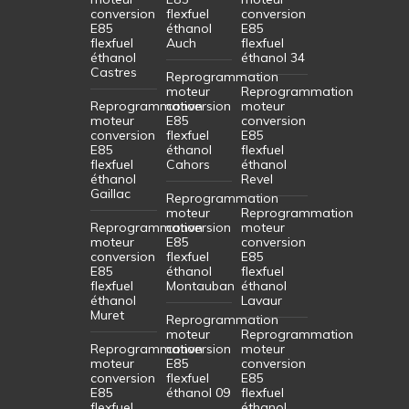
conversion
flexfuel
conversion
E85
éthanol
E85
flexfuel
Auch
flexfuel
éthanol
éthanol 34
Castres
Reprogrammation
moteur
Reprogrammation
Reprogrammation
conversion
moteur
moteur
E85
conversion
conversion
flexfuel
E85
E85
éthanol
flexfuel
flexfuel
Cahors
éthanol
éthanol
Revel
Gaillac
Reprogrammation
moteur
Reprogrammation
Reprogrammation
conversion
moteur
moteur
E85
conversion
conversion
flexfuel
E85
E85
éthanol
flexfuel
flexfuel
Montauban
éthanol
éthanol
Lavaur
Muret
Reprogrammation
moteur
Reprogrammation
Reprogrammation
conversion
moteur
moteur
E85
conversion
conversion
flexfuel
E85
E85
éthanol 09
flexfuel
flexfuel
éthanol