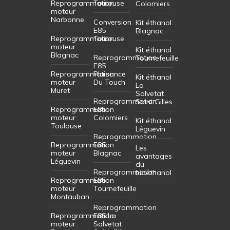
Reprogrammation
Toulouse
Colomiers
moteur
Narbonne
Conversion
Kit éthanol
E85
Blagnac
Reprogrammation
Toulouse
moteur
Kit éthanol
Blagnac
Reprogrammation
Tournefeuille
E85
Reprogrammation
Plaisance
Kit éthanol
moteur
Du Touch
La
Muret
Salvetat
Reprogrammation
Saint Gilles
Reprogrammation
E85
moteur
Colomiers
Kit éthanol
Toulouse
Léguevin
Reprogrammation
Reprogrammation
E85
Les
moteur
Blagnac
avantages
Léguevin
du
Reprogrammation
bioéthanol
Reprogrammation
E85
moteur
Tournefeuille
Montauban
Reprogrammation
Reprogrammation
E85 La
moteur
Salvetat