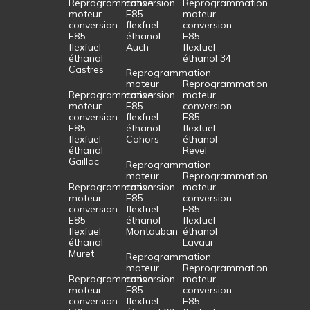
Reprogrammation
conversion
Reprogrammation
moteur
E85
moteur
conversion
flexfuel
conversion
E85
éthanol
E85
flexfuel
Auch
flexfuel
éthanol
éthanol 34
Castres
Reprogrammation
moteur
Reprogrammation
Reprogrammation
conversion
moteur
moteur
E85
conversion
conversion
flexfuel
E85
E85
éthanol
flexfuel
flexfuel
Cahors
éthanol
éthanol
Revel
Gaillac
Reprogrammation
moteur
Reprogrammation
Reprogrammation
conversion
moteur
moteur
E85
conversion
conversion
flexfuel
E85
E85
éthanol
flexfuel
flexfuel
Montauban
éthanol
éthanol
Lavaur
Muret
Reprogrammation
moteur
Reprogrammation
Reprogrammation
conversion
moteur
moteur
E85
conversion
conversion
flexfuel
E85