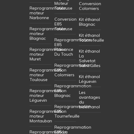
Moteur
Conversion
Reprogrammation
Toulouse
Colomiers
moteur
Narbonne
Conversion
Kit éthanol
E85
Blagnac
Reprogrammation
Toulouse
moteur
Kit éthanol
Blagnac
Reprogrammation
Tournefeuille
E85
Reprogrammation
Plaisance
Kit éthanol
moteur
Du Touch
La
Muret
Salvetat
Reprogrammation
Saint Gilles
Reprogrammation
E85
moteur
Colomiers
Kit éthanol
Toulouse
Léguevin
Reprogrammation
Reprogrammation
E85
Les
moteur
Blagnac
avantages
Léguevin
du
Reprogrammation
bioéthanol
Reprogrammation
E85
moteur
Tournefeuille
Montauban
Reprogrammation
Reprogrammation
E85 La