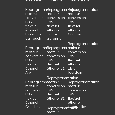
Reprogrammation
Reprogrammation
Reprogrammation
moteur
moteur
moteur
conversion
conversion
conversion
E85
E85
E85
flexfuel
flexfuel
flexfuel
éthanol
éthanol
éthanol
Plaisance
Haute
Cugnaux
du Touch
Garonne
Reprogrammation
Reprogrammation
Reprogrammation
moteur
moteur
moteur
conversion
conversion
conversion
E85
E85
E85
flexfuel
flexfuel
flexfuel
éthanol
éthanol
éthanol 31
L’Isle
Albi
Jourdain
Reprogrammation
Reprogrammation
moteur
Reprogrammation
moteur
conversion
moteur
conversion
E85
conversion
E85
flexfuel
E85
flexfuel
éthanol 81
flexfuel
éthanol
éthanol
Graulhet
Montpellier
Reprogrammation
moteur