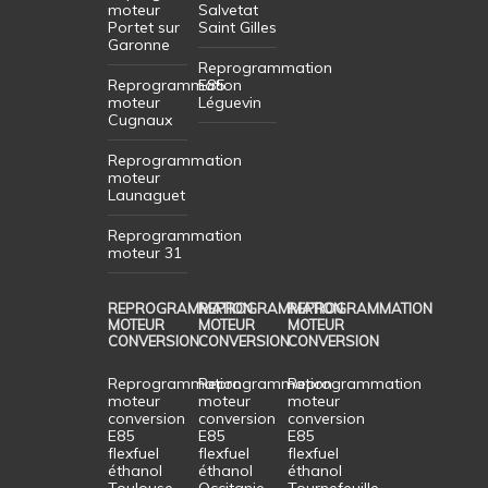
moteur
Salvetat
Portet sur
Saint Gilles
Garonne
Reprogrammation
Reprogrammation
E85
moteur
Léguevin
Cugnaux
Reprogrammation
moteur
Launaguet
Reprogrammation
moteur 31
REPROGRAMMATION
REPROGRAMMATION
REPROGRAMMATION
MOTEUR
MOTEUR
MOTEUR
CONVERSION
CONVERSION
CONVERSION
Reprogrammation
Reprogrammation
Reprogrammation
moteur
moteur
moteur
conversion
conversion
conversion
E85
E85
E85
flexfuel
flexfuel
flexfuel
éthanol
éthanol
éthanol
Toulouse
Occitanie
Tournefeuille