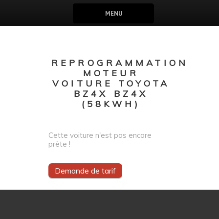
MENU
REPROGRAMMATION
MOTEUR
VOITURE TOYOTA
BZ4X BZ4X
(58KWH)
Cette voiture n'est pas encore
prête !
Demande de tarif