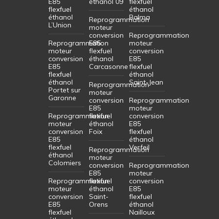
E85
éthanol 09
flexfuel
flexfuel
éthanol
éthanol
Balma
Reprogrammation
L’Union
moteur
conversion
Reprogrammation
Reprogrammation
E85
moteur
moteur
flexfuel
conversion
conversion
éthanol
E85
E85
Carcasonne
flexfuel
flexfuel
éthanol
éthanol
Saint-Jean
Reprogrammation
Portet sur
moteur
Garonne
conversion
Reprogrammation
E85
moteur
Reprogrammation
flexfuel
conversion
moteur
éthanol
E85
conversion
Foix
flexfuel
E85
éthanol
flexfuel
Verfeil
Reprogrammation
éthanol
moteur
Colomiers
conversion
Reprogrammation
E85
moteur
Reprogrammation
flexfuel
conversion
moteur
éthanol
E85
conversion
Saint-
flexfuel
E85
Orens
éthanol
flexfuel
Nailloux