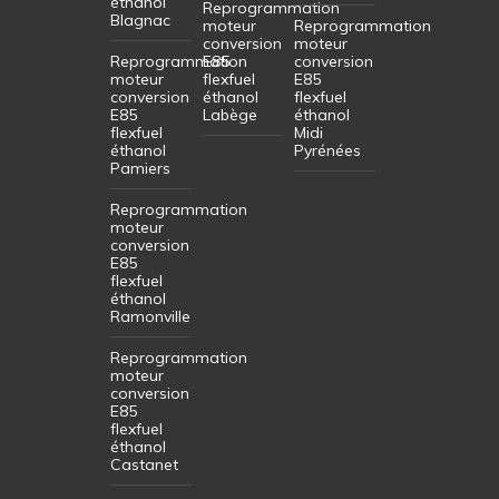
éthanol
Reprogrammation
Blagnac
moteur
Reprogrammation
conversion
moteur
Reprogrammation
E85
conversion
moteur
flexfuel
E85
conversion
éthanol
flexfuel
E85
Labège
éthanol
flexfuel
Midi
éthanol
Pyrénées
Pamiers
Reprogrammation
moteur
conversion
E85
flexfuel
éthanol
Ramonville
Reprogrammation
moteur
conversion
E85
flexfuel
éthanol
Castanet