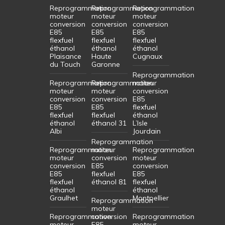
Reprogrammation
Reprogrammation
Reprogrammation
moteur
moteur
moteur
conversion
conversion
conversion
E85
E85
E85
flexfuel
flexfuel
flexfuel
éthanol
éthanol
éthanol
Plaisance
Haute
Cugnaux
du Touch
Garonne
Reprogrammation
Reprogrammation
Reprogrammation
moteur
moteur
moteur
conversion
conversion
conversion
E85
E85
E85
flexfuel
flexfuel
flexfuel
éthanol
éthanol
éthanol 31
L’Isle
Albi
Jourdain
Reprogrammation
Reprogrammation
moteur
Reprogrammation
moteur
conversion
moteur
conversion
E85
conversion
E85
flexfuel
E85
flexfuel
éthanol 81
flexfuel
éthanol
éthanol
Graulhet
Montpellier
Reprogrammation
moteur
Reprogrammation
conversion
Reprogrammation
moteur
E85
moteur