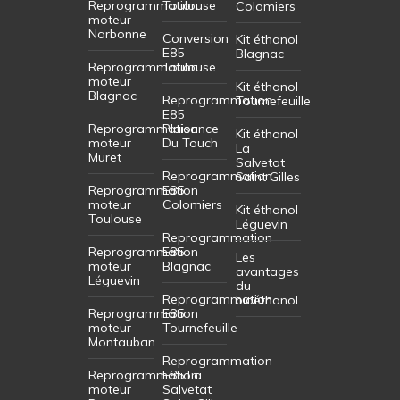
Reprogrammation
Toulouse
Colomiers
moteur
Narbonne
Conversion
Kit éthanol
E85
Blagnac
Reprogrammation
Toulouse
moteur
Kit éthanol
Blagnac
Reprogrammation
Tournefeuille
E85
Reprogrammation
Plaisance
Kit éthanol
moteur
Du Touch
La
Muret
Salvetat
Reprogrammation
Saint Gilles
Reprogrammation
E85
moteur
Colomiers
Kit éthanol
Toulouse
Léguevin
Reprogrammation
Reprogrammation
E85
Les
moteur
Blagnac
avantages
Léguevin
du
Reprogrammation
bioéthanol
Reprogrammation
E85
moteur
Tournefeuille
Montauban
Reprogrammation
Reprogrammation
E85 La
moteur
Salvetat