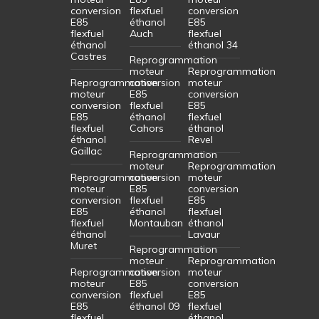
conversion
flexfuel
conversion
E85
éthanol
E85
flexfuel
Auch
flexfuel
éthanol
éthanol 34
Castres
Reprogrammation
moteur
Reprogrammation
Reprogrammation
conversion
moteur
moteur
E85
conversion
conversion
flexfuel
E85
E85
éthanol
flexfuel
flexfuel
Cahors
éthanol
éthanol
Revel
Gaillac
Reprogrammation
moteur
Reprogrammation
Reprogrammation
conversion
moteur
moteur
E85
conversion
conversion
flexfuel
E85
E85
éthanol
flexfuel
flexfuel
Montauban
éthanol
éthanol
Lavaur
Muret
Reprogrammation
moteur
Reprogrammation
Reprogrammation
conversion
moteur
moteur
E85
conversion
conversion
flexfuel
E85
E85
éthanol 09
flexfuel
flexfuel
éthanol