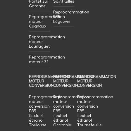
Portet sur
Saint Gilles
Garonne
Reprogrammation
Reprogrammation
E85
moteur
Léguevin
Cugnaux
Reprogrammation
moteur
Launaguet
Reprogrammation
moteur 31
REPROGRAMMATION
REPROGRAMMATION
REPROGRAMMATION
MOTEUR
MOTEUR
MOTEUR
CONVERSION
CONVERSION
CONVERSION
Reprogrammation
Reprogrammation
Reprogrammation
moteur
moteur
moteur
conversion
conversion
conversion
E85
E85
E85
flexfuel
flexfuel
flexfuel
éthanol
éthanol
éthanol
Toulouse
Occitanie
Tournefeuille