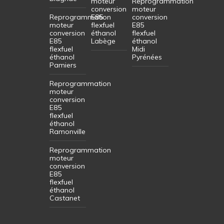
moteur
Reprogrammation
conversion
moteur
Reprogrammation
E85
conversion
moteur
flexfuel
E85
conversion
éthanol
flexfuel
E85
Labège
éthanol
flexfuel
Midi
éthanol
Pyrénées
Pamiers
Reprogrammation
moteur
conversion
E85
flexfuel
éthanol
Ramonville
Reprogrammation
moteur
conversion
E85
flexfuel
éthanol
Castanet