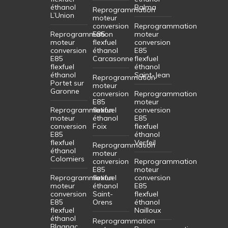
éthanol
Balma
Reprogrammation
L’Union
moteur
conversion
Reprogrammation
Reprogrammation
E85
moteur
moteur
flexfuel
conversion
conversion
éthanol
E85
E85
Carcasonne
flexfuel
flexfuel
éthanol
éthanol
Saint-Jean
Reprogrammation
Portet sur
moteur
Garonne
conversion
Reprogrammation
E85
moteur
Reprogrammation
flexfuel
conversion
moteur
éthanol
E85
conversion
Foix
flexfuel
E85
éthanol
flexfuel
Verfeil
Reprogrammation
éthanol
moteur
Colomiers
conversion
Reprogrammation
E85
moteur
Reprogrammation
flexfuel
conversion
moteur
éthanol
E85
conversion
Saint-
flexfuel
E85
Orens
éthanol
flexfuel
Nailloux
éthanol
Reprogrammation
Blagnac