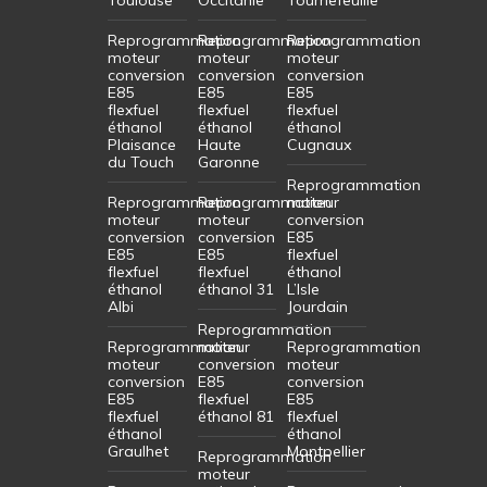
Reprogrammation
Reprogrammation
Reprogrammation
moteur
moteur
moteur
conversion
conversion
conversion
E85
E85
E85
flexfuel
flexfuel
flexfuel
éthanol
éthanol
éthanol
Plaisance
Haute
Cugnaux
du Touch
Garonne
Reprogrammation
Reprogrammation
Reprogrammation
moteur
moteur
moteur
conversion
conversion
conversion
E85
E85
E85
flexfuel
flexfuel
flexfuel
éthanol
éthanol
éthanol 31
L’Isle
Albi
Jourdain
Reprogrammation
Reprogrammation
moteur
Reprogrammation
moteur
conversion
moteur
conversion
E85
conversion
E85
flexfuel
E85
flexfuel
éthanol 81
flexfuel
éthanol
éthanol
Graulhet
Montpellier
Reprogrammation
moteur