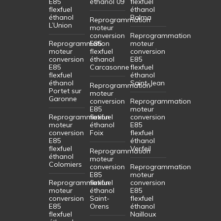
E85
éthanol 09
flexfuel
flexfuel
éthanol
éthanol
Balma
Reprogrammation
L’Union
moteur
conversion
Reprogrammation
Reprogrammation
E85
moteur
moteur
flexfuel
conversion
conversion
éthanol
E85
E85
Carcasonne
flexfuel
flexfuel
éthanol
éthanol
Saint-Jean
Reprogrammation
Portet sur
moteur
Garonne
conversion
Reprogrammation
E85
moteur
Reprogrammation
flexfuel
conversion
moteur
éthanol
E85
conversion
Foix
flexfuel
E85
éthanol
flexfuel
Verfeil
Reprogrammation
éthanol
moteur
Colomiers
conversion
Reprogrammation
E85
moteur
Reprogrammation
flexfuel
conversion
moteur
éthanol
E85
conversion
Saint-
flexfuel
E85
Orens
éthanol
flexfuel
Nailloux