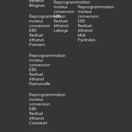
éthanol
Reprogrammation
Blagnac
moteur
Reprogrammation
conversion
moteur
Reprogrammation
E85
conversion
moteur
flexfuel
E85
conversion
éthanol
flexfuel
E85
Labège
éthanol
flexfuel
Midi
éthanol
Pyrénées
Pamiers
Reprogrammation
moteur
conversion
E85
flexfuel
éthanol
Ramonville
Reprogrammation
moteur
conversion
E85
flexfuel
éthanol
Castanet