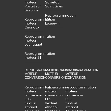
moteur
Salvetat
Portet sur
Saint Gilles
Garonne
Reprogrammation
Reprogrammation
E85
moteur
Léguevin
Cugnaux
Reprogrammation
moteur
Launaguet
Reprogrammation
moteur 31
REPROGRAMMATION
REPROGRAMMATION
REPROGRAMMATION
MOTEUR
MOTEUR
MOTEUR
CONVERSION
CONVERSION
CONVERSION
Reprogrammation
Reprogrammation
Reprogrammation
moteur
moteur
moteur
conversion
conversion
conversion
E85
E85
E85
flexfuel
flexfuel
flexfuel
éthanol
éthanol
éthanol
Toulouse
Occitanie
Tournefeuille