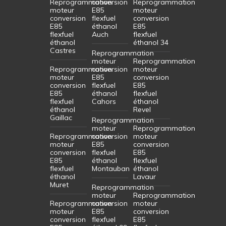
Reprogrammation
conversion
Reprogrammation
moteur
E85
moteur
conversion
flexfuel
conversion
E85
éthanol
E85
flexfuel
Auch
flexfuel
éthanol
éthanol 34
Castres
Reprogrammation
moteur
Reprogrammation
Reprogrammation
conversion
moteur
moteur
E85
conversion
conversion
flexfuel
E85
E85
éthanol
flexfuel
flexfuel
Cahors
éthanol
éthanol
Revel
Gaillac
Reprogrammation
moteur
Reprogrammation
Reprogrammation
conversion
moteur
moteur
E85
conversion
conversion
flexfuel
E85
E85
éthanol
flexfuel
flexfuel
Montauban
éthanol
éthanol
Lavaur
Muret
Reprogrammation
moteur
Reprogrammation
Reprogrammation
conversion
moteur
moteur
E85
conversion
conversion
flexfuel
E85