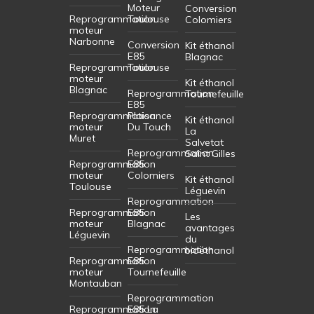
Moteur
Conversion
Reprogrammation
Toulouse
Colomiers
moteur
Narbonne
Conversion
Kit éthanol
E85
Blagnac
Reprogrammation
Toulouse
moteur
Kit éthanol
Blagnac
Reprogrammation
Tournefeuille
E85
Reprogrammation
Plaisance
Kit éthanol
moteur
Du Touch
La
Muret
Salvetat
Reprogrammation
Saint Gilles
Reprogrammation
E85
moteur
Colomiers
Kit éthanol
Toulouse
Léguevin
Reprogrammation
Reprogrammation
E85
Les
moteur
Blagnac
avantages
Léguevin
du
Reprogrammation
bioéthanol
Reprogrammation
E85
moteur
Tournefeuille
Montauban
Reprogrammation
Reprogrammation
E85 La