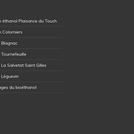
 éthanol Plaisance du Touch
n Colomiers
l Blagnac
 Tournefeuille
 La Salvetat Saint Gilles
l Léguevin
ages du bioéthanol