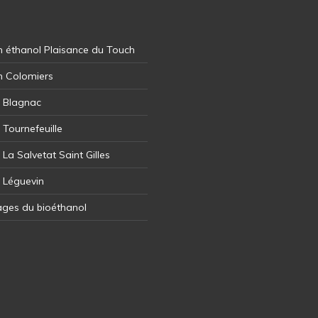
 éthanol Plaisance du Touch
n Colomiers
l Blagnac
 Tournefeuille
 La Salvetat Saint Gilles
l Léguevin
ages du bioéthanol