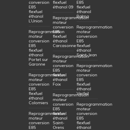
conversion
flexfuel
E85
E85
éthanol 09
flexfuel
flexfuel
éthanol
éthanol
Balma
Reprogrammation
L’Union
moteur
conversion
Reprogrammation
Reprogrammation
E85
moteur
moteur
flexfuel
conversion
conversion
éthanol
E85
E85
Carcasonne
flexfuel
flexfuel
éthanol
éthanol
Saint-Jean
Reprogrammation
Portet sur
moteur
Garonne
conversion
Reprogrammation
E85
moteur
Reprogrammation
flexfuel
conversion
moteur
éthanol
E85
conversion
Foix
flexfuel
E85
éthanol
flexfuel
Verfeil
Reprogrammation
éthanol
moteur
Colomiers
conversion
Reprogrammation
E85
moteur
Reprogrammation
flexfuel
conversion
moteur
éthanol
E85
conversion
Saint-
flexfuel
E85
Orens
éthanol