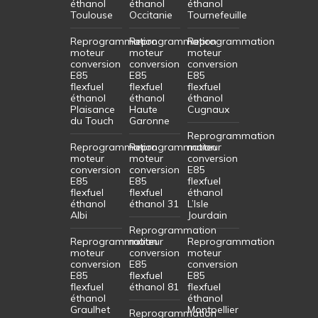
éthanol
éthanol
éthanol
Toulouse
Occitanie
Tournefeuille
Reprogrammation
Reprogrammation
Reprogrammation
moteur
moteur
moteur
conversion
conversion
conversion
E85
E85
E85
flexfuel
flexfuel
flexfuel
éthanol
éthanol
éthanol
Plaisance
Haute
Cugnaux
du Touch
Garonne
Reprogrammation
Reprogrammation
Reprogrammation
moteur
moteur
moteur
conversion
conversion
conversion
E85
E85
E85
flexfuel
flexfuel
flexfuel
éthanol
éthanol
éthanol 31
L’Isle
Albi
Jourdain
Reprogrammation
Reprogrammation
moteur
Reprogrammation
moteur
conversion
moteur
conversion
E85
conversion
E85
flexfuel
E85
flexfuel
éthanol 81
flexfuel
éthanol
éthanol
Graulhet
Montpellier
Reprogrammation