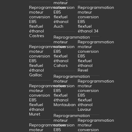
moteur
Reprogrammation
conversion
Reprogrammation
moteur
E85
moteur
conversion
flexfuel
conversion
E85
éthanol
E85
flexfuel
Auch
flexfuel
éthanol
éthanol 34
Castres
Reprogrammation
moteur
Reprogrammation
Reprogrammation
conversion
moteur
moteur
E85
conversion
conversion
flexfuel
E85
E85
éthanol
flexfuel
flexfuel
Cahors
éthanol
éthanol
Revel
Gaillac
Reprogrammation
moteur
Reprogrammation
Reprogrammation
conversion
moteur
moteur
E85
conversion
conversion
flexfuel
E85
E85
éthanol
flexfuel
flexfuel
Montauban
éthanol
éthanol
Lavaur
Muret
Reprogrammation
moteur
Reprogrammation
Reprogrammation
conversion
moteur
moteur
E85
conversion