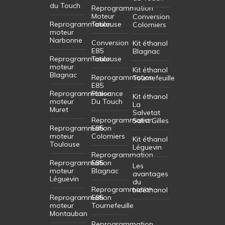
du Touch
Reprogrammation
Moteur
Conversion
Reprogrammation
Toulouse
Colomiers
moteur
Narbonne
Conversion
Kit éthanol
E85
Blagnac
Reprogrammation
Toulouse
moteur
Kit éthanol
Blagnac
Reprogrammation
Tournefeuille
E85
Reprogrammation
Plaisance
Kit éthanol
moteur
Du Touch
La
Muret
Salvetat
Reprogrammation
Saint Gilles
Reprogrammation
E85
moteur
Colomiers
Kit éthanol
Toulouse
Léguevin
Reprogrammation
Reprogrammation
E85
Les
moteur
Blagnac
avantages
Léguevin
du
Reprogrammation
bioéthanol
Reprogrammation
E85
moteur
Tournefeuille
Montauban
Reprogrammation