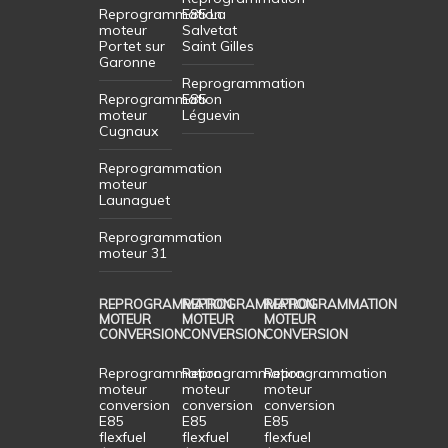
Reprogrammation
E85 La
moteur
Salvetat
Portet sur
Saint Gilles
Garonne
Reprogrammation
Reprogrammation
E85
moteur
Léguevin
Cugnaux
Reprogrammation
moteur
Launaguet
Reprogrammation
moteur 31
REPROGRAMMATION
REPROGRAMMATION
REPROGRAMMATION
MOTEUR
MOTEUR
MOTEUR
CONVERSION
CONVERSION
CONVERSION
Reprogrammation
Reprogrammation
Reprogrammation
moteur
moteur
moteur
conversion
conversion
conversion
E85
E85
E85
flexfuel
flexfuel
flexfuel