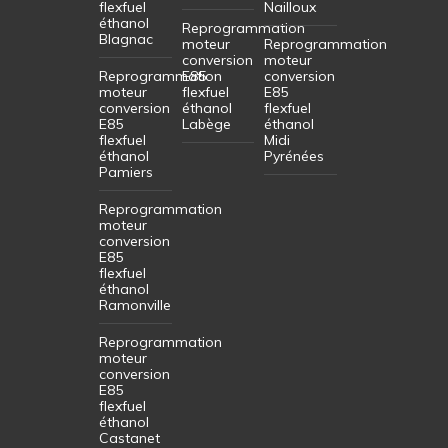
flexfuel
Nailloux
éthanol
Reprogrammation
Blagnac
moteur
Reprogrammation
conversion
moteur
Reprogrammation
E85
conversion
moteur
flexfuel
E85
conversion
éthanol
flexfuel
E85
Labège
éthanol
flexfuel
Midi
éthanol
Pyrénées
Pamiers
Reprogrammation
moteur
conversion
E85
flexfuel
éthanol
Ramonville
Reprogrammation
moteur
conversion
E85
flexfuel
éthanol
Castanet