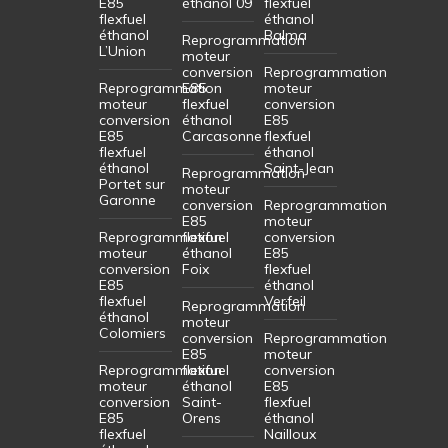
E85
éthanol 09
flexfuel
flexfuel
éthanol
éthanol
Balma
Reprogrammation
L’Union
moteur
conversion
Reprogrammation
Reprogrammation
E85
moteur
moteur
flexfuel
conversion
conversion
éthanol
E85
E85
Carcasonne
flexfuel
flexfuel
éthanol
éthanol
Saint-Jean
Reprogrammation
Portet sur
moteur
Garonne
conversion
Reprogrammation
E85
moteur
Reprogrammation
flexfuel
conversion
moteur
éthanol
E85
conversion
Foix
flexfuel
E85
éthanol
flexfuel
Verfeil
Reprogrammation
éthanol
moteur
Colomiers
conversion
Reprogrammation
E85
moteur
Reprogrammation
flexfuel
conversion
moteur
éthanol
E85
conversion
Saint-
flexfuel
E85
Orens
éthanol
flexfuel
Nailloux