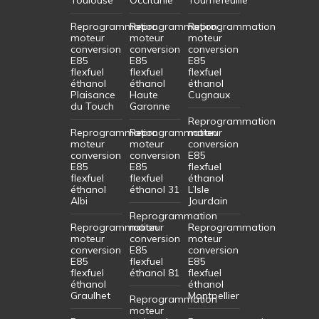
Reprogrammation
Reprogrammation
Reprogrammation
moteur
moteur
moteur
conversion
conversion
conversion
E85
E85
E85
flexfuel
flexfuel
flexfuel
éthanol
éthanol
éthanol
Plaisance
Haute
Cugnaux
du Touch
Garonne
Reprogrammation
Reprogrammation
Reprogrammation
moteur
moteur
moteur
conversion
conversion
conversion
E85
E85
E85
flexfuel
flexfuel
flexfuel
éthanol
éthanol
éthanol 31
L’Isle
Albi
Jourdain
Reprogrammation
Reprogrammation
moteur
Reprogrammation
moteur
conversion
moteur
conversion
E85
conversion
E85
flexfuel
E85
flexfuel
éthanol 81
flexfuel
éthanol
éthanol
Graulhet
Montpellier
Reprogrammation
moteur