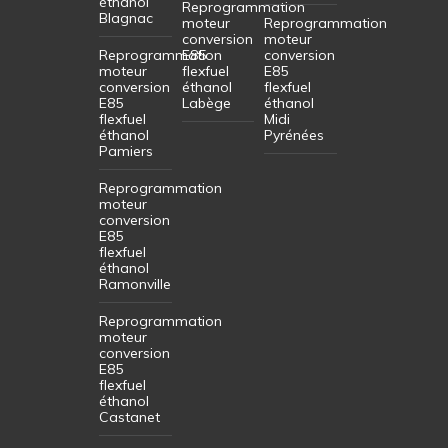
éthanol
Reprogrammation
Blagnac
moteur
Reprogrammation
conversion
moteur
Reprogrammation
E85
conversion
moteur
flexfuel
E85
conversion
éthanol
flexfuel
E85
Labège
éthanol
flexfuel
Midi
éthanol
Pyrénées
Pamiers
Reprogrammation
moteur
conversion
E85
flexfuel
éthanol
Ramonville
Reprogrammation
moteur
conversion
E85
flexfuel
éthanol
Castanet