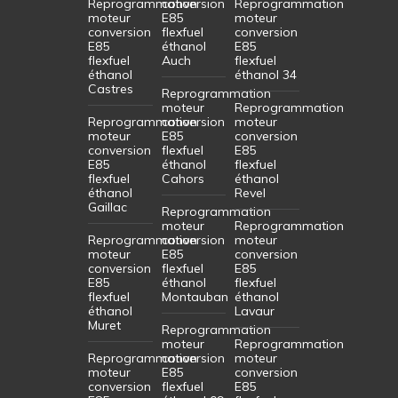
Reprogrammation
conversion
Reprogrammation
moteur
E85
moteur
conversion
flexfuel
conversion
E85
éthanol
E85
flexfuel
Auch
flexfuel
éthanol
éthanol 34
Castres
Reprogrammation
moteur
Reprogrammation
Reprogrammation
conversion
moteur
moteur
E85
conversion
conversion
flexfuel
E85
E85
éthanol
flexfuel
flexfuel
Cahors
éthanol
éthanol
Revel
Gaillac
Reprogrammation
moteur
Reprogrammation
Reprogrammation
conversion
moteur
moteur
E85
conversion
conversion
flexfuel
E85
E85
éthanol
flexfuel
flexfuel
Montauban
éthanol
éthanol
Lavaur
Muret
Reprogrammation
moteur
Reprogrammation
Reprogrammation
conversion
moteur
moteur
E85
conversion
conversion
flexfuel
E85