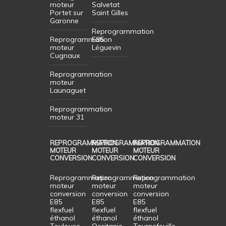
moteur
Salvetat
Portet sur
Saint Gilles
Garonne
Reprogrammation
Reprogrammation
E85
moteur
Léguevin
Cugnaux
Reprogrammation
moteur
Launaguet
Reprogrammation
moteur 31
REPROGRAMMATION
REPROGRAMMATION
REPROGRAMMATION
MOTEUR
MOTEUR
MOTEUR
CONVERSION
CONVERSION
CONVERSION
Reprogrammation
Reprogrammation
Reprogrammation
moteur
moteur
moteur
conversion
conversion
conversion
E85
E85
E85
flexfuel
flexfuel
flexfuel
éthanol
éthanol
éthanol
Toulouse
Occitanie
Tournefeuille