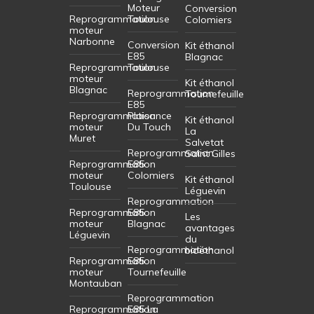
Moteur
Conversion
Reprogrammation
Toulouse
Colomiers
moteur
Narbonne
Conversion
Kit éthanol
E85
Blagnac
Reprogrammation
Toulouse
moteur
Kit éthanol
Blagnac
Reprogrammation
Tournefeuille
E85
Reprogrammation
Plaisance
Kit éthanol
moteur
Du Touch
La
Muret
Salvetat
Reprogrammation
Saint Gilles
Reprogrammation
E85
moteur
Colomiers
Kit éthanol
Toulouse
Léguevin
Reprogrammation
Reprogrammation
E85
Les
moteur
Blagnac
avantages
Léguevin
du
Reprogrammation
bioéthanol
Reprogrammation
E85
moteur
Tournefeuille
Montauban
Reprogrammation
Reprogrammation
E85 La