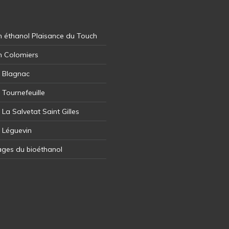
 éthanol Plaisance du Touch
n Colomiers
l Blagnac
 Tournefeuille
 La Salvetat Saint Gilles
l Léguevin
ages du bioéthanol