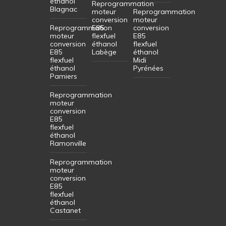
éthanol
Reprogrammation
Blagnac
moteur
Reprogrammation
conversion
moteur
Reprogrammation
E85
conversion
moteur
flexfuel
E85
conversion
éthanol
flexfuel
E85
Labège
éthanol
flexfuel
Midi
éthanol
Pyrénées
Pamiers
Reprogrammation
moteur
conversion
E85
flexfuel
éthanol
Ramonville
Reprogrammation
moteur
conversion
E85
flexfuel
éthanol
Castanet