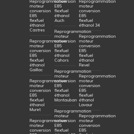
Reprogrammation
conversion
Reprogrammation
moteur
E85
moteur
conversion
flexfuel
conversion
E85
éthanol
E85
flexfuel
Auch
flexfuel
éthanol
éthanol 34
Castres
Reprogrammation
moteur
Reprogrammation
Reprogrammation
conversion
moteur
moteur
E85
conversion
conversion
flexfuel
E85
E85
éthanol
flexfuel
flexfuel
Cahors
éthanol
éthanol
Revel
Gaillac
Reprogrammation
moteur
Reprogrammation
Reprogrammation
conversion
moteur
moteur
E85
conversion
conversion
flexfuel
E85
E85
éthanol
flexfuel
flexfuel
Montauban
éthanol
éthanol
Lavaur
Muret
Reprogrammation
moteur
Reprogrammation
Reprogrammation
conversion
moteur
moteur
E85
conversion
conversion
flexfuel
E85