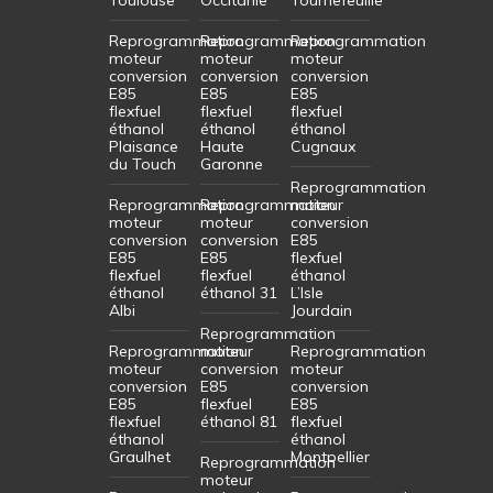
Reprogrammation
Reprogrammation
Reprogrammation
moteur
moteur
moteur
conversion
conversion
conversion
E85
E85
E85
flexfuel
flexfuel
flexfuel
éthanol
éthanol
éthanol
Plaisance
Haute
Cugnaux
du Touch
Garonne
Reprogrammation
Reprogrammation
Reprogrammation
moteur
moteur
moteur
conversion
conversion
conversion
E85
E85
E85
flexfuel
flexfuel
flexfuel
éthanol
éthanol
éthanol 31
L’Isle
Albi
Jourdain
Reprogrammation
Reprogrammation
moteur
Reprogrammation
moteur
conversion
moteur
conversion
E85
conversion
E85
flexfuel
E85
flexfuel
éthanol 81
flexfuel
éthanol
éthanol
Graulhet
Montpellier
Reprogrammation
moteur