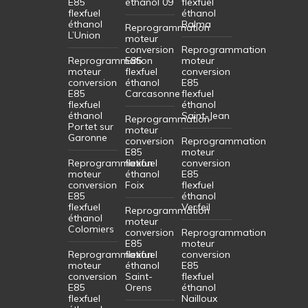
E85
éthanol 09
flexfuel
flexfuel
éthanol
éthanol
Balma
Reprogrammation
L’Union
moteur
conversion
Reprogrammation
Reprogrammation
E85
moteur
moteur
flexfuel
conversion
conversion
éthanol
E85
E85
Carcasonne
flexfuel
flexfuel
éthanol
éthanol
Saint-Jean
Reprogrammation
Portet sur
moteur
Garonne
conversion
Reprogrammation
E85
moteur
Reprogrammation
flexfuel
conversion
moteur
éthanol
E85
conversion
Foix
flexfuel
E85
éthanol
flexfuel
Verfeil
Reprogrammation
éthanol
moteur
Colomiers
conversion
Reprogrammation
E85
moteur
Reprogrammation
flexfuel
conversion
moteur
éthanol
E85
conversion
Saint-
flexfuel
E85
Orens
éthanol
flexfuel
Nailloux