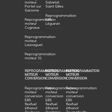
moteur
Salvetat
Portet sur
Saint Gilles
Garonne
Reprogrammation
Reprogrammation
E85
moteur
Léguevin
Cugnaux
Reprogrammation
moteur
Launaguet
Reprogrammation
moteur 31
REPROGRAMMATION
REPROGRAMMATION
REPROGRAMMATION
MOTEUR
MOTEUR
MOTEUR
CONVERSION
CONVERSION
CONVERSION
Reprogrammation
Reprogrammation
Reprogrammation
moteur
moteur
moteur
conversion
conversion
conversion
E85
E85
E85
flexfuel
flexfuel
flexfuel
éthanol
éthanol
éthanol
Toulouse
Occitanie
Tournefeuille