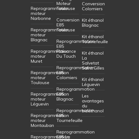
Moteur
Conversion
Reprogrammation
Toulouse
Colomiers
moteur
Narbonne
Conversion
Kit éthanol
E85
Blagnac
Reprogrammation
Toulouse
moteur
Kit éthanol
Blagnac
Reprogrammation
Tournefeuille
E85
Reprogrammation
Plaisance
Kit éthanol
moteur
Du Touch
La
Muret
Salvetat
Reprogrammation
Saint Gilles
Reprogrammation
E85
moteur
Colomiers
Kit éthanol
Toulouse
Léguevin
Reprogrammation
Reprogrammation
E85
Les
moteur
Blagnac
avantages
Léguevin
du
Reprogrammation
bioéthanol
Reprogrammation
E85
moteur
Tournefeuille
Montauban
Reprogrammation
Reprogrammation
E85 La