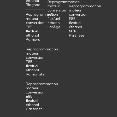
éthanol
Reprogrammation
Blagnac
moteur
Reprogrammation
conversion
moteur
Reprogrammation
E85
conversion
moteur
flexfuel
E85
conversion
éthanol
flexfuel
E85
Labège
éthanol
flexfuel
Midi
éthanol
Pyrénées
Pamiers
Reprogrammation
moteur
conversion
E85
flexfuel
éthanol
Ramonville
Reprogrammation
moteur
conversion
E85
flexfuel
éthanol
Castanet