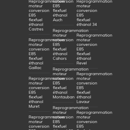
Reprogrammation
conversion
Reprogrammation
moteur
E85
moteur
conversion
flexfuel
conversion
E85
éthanol
E85
flexfuel
Auch
flexfuel
éthanol
éthanol 34
Castres
Reprogrammation
moteur
Reprogrammation
Reprogrammation
conversion
moteur
moteur
E85
conversion
conversion
flexfuel
E85
E85
éthanol
flexfuel
flexfuel
Cahors
éthanol
éthanol
Revel
Gaillac
Reprogrammation
moteur
Reprogrammation
Reprogrammation
conversion
moteur
moteur
E85
conversion
conversion
flexfuel
E85
E85
éthanol
flexfuel
flexfuel
Montauban
éthanol
éthanol
Lavaur
Muret
Reprogrammation
moteur
Reprogrammation
Reprogrammation
conversion
moteur
moteur
E85
conversion
conversion
flexfuel
E85