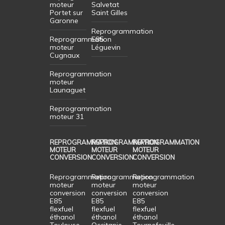
moteur
Salvetat
Portet sur
Saint Gilles
Garonne
Reprogrammation
Reprogrammation
E85
moteur
Léguevin
Cugnaux
Reprogrammation
moteur
Launaguet
Reprogrammation
moteur 31
REPROGRAMMATION
REPROGRAMMATION
REPROGRAMMATION
MOTEUR
MOTEUR
MOTEUR
CONVERSION
CONVERSION
CONVERSION
Reprogrammation
Reprogrammation
Reprogrammation
moteur
moteur
moteur
conversion
conversion
conversion
E85
E85
E85
flexfuel
flexfuel
flexfuel
éthanol
éthanol
éthanol
Toulouse
Occitanie
Tournefeuille