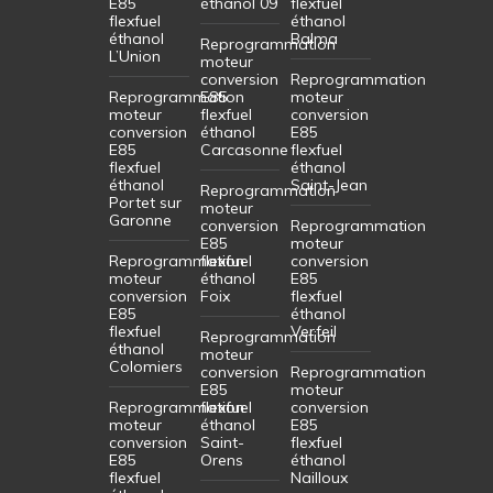
E85
éthanol 09
flexfuel
flexfuel
éthanol
éthanol
Balma
Reprogrammation
L’Union
moteur
conversion
Reprogrammation
Reprogrammation
E85
moteur
moteur
flexfuel
conversion
conversion
éthanol
E85
E85
Carcasonne
flexfuel
flexfuel
éthanol
éthanol
Saint-Jean
Reprogrammation
Portet sur
moteur
Garonne
conversion
Reprogrammation
E85
moteur
Reprogrammation
flexfuel
conversion
moteur
éthanol
E85
conversion
Foix
flexfuel
E85
éthanol
flexfuel
Verfeil
Reprogrammation
éthanol
moteur
Colomiers
conversion
Reprogrammation
E85
moteur
Reprogrammation
flexfuel
conversion
moteur
éthanol
E85
conversion
Saint-
flexfuel
E85
Orens
éthanol
flexfuel
Nailloux