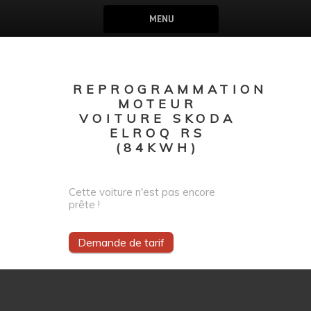
MENU
REPROGRAMMATION
MOTEUR
VOITURE SKODA
ELROQ RS
(84KWH)
Cette voiture n'est pas encore
prête !
Demande de tarif