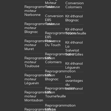
Moteur
Conversion
Reprogrammation
Toulouse
Colomiers
moteur
Narbonne
Conversion
Kit éthanol
E85
Blagnac
Reprogrammation
Toulouse
moteur
Kit éthanol
Blagnac
Reprogrammation
Tournefeuille
E85
Reprogrammation
Plaisance
Kit éthanol
moteur
Du Touch
La
Muret
Salvetat
Reprogrammation
Saint Gilles
Reprogrammation
E85
moteur
Colomiers
Kit éthanol
Toulouse
Léguevin
Reprogrammation
Reprogrammation
E85
Les
moteur
Blagnac
avantages
Léguevin
du
Reprogrammation
bioéthanol
Reprogrammation
E85
moteur
Tournefeuille
Montauban
Reprogrammation
Reprogrammation
E85 La