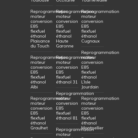
Reprogrammation
Reprogrammation
Reprogrammation
moteur
moteur
moteur
conversion
conversion
conversion
E85
E85
E85
flexfuel
flexfuel
flexfuel
éthanol
éthanol
éthanol
Plaisance
Haute
Cugnaux
du Touch
Garonne
Reprogrammation
Reprogrammation
Reprogrammation
moteur
moteur
moteur
conversion
conversion
conversion
E85
E85
E85
flexfuel
flexfuel
flexfuel
éthanol
éthanol
éthanol 31
L’Isle
Albi
Jourdain
Reprogrammation
Reprogrammation
moteur
Reprogrammation
moteur
conversion
moteur
conversion
E85
conversion
E85
flexfuel
E85
flexfuel
éthanol 81
flexfuel
éthanol
éthanol
Graulhet
Montpellier
Reprogrammation
moteur