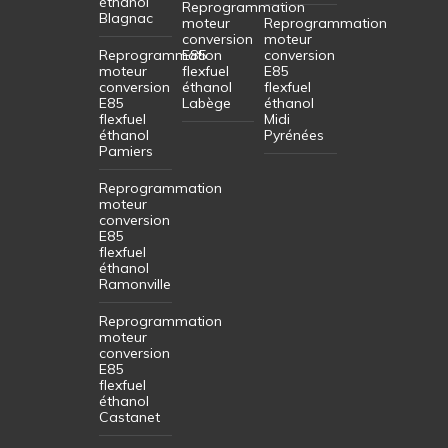
éthanol
Reprogrammation
Blagnac
moteur
Reprogrammation
conversion
moteur
Reprogrammation
E85
conversion
moteur
flexfuel
E85
conversion
éthanol
flexfuel
E85
Labège
éthanol
flexfuel
Midi
éthanol
Pyrénées
Pamiers
Reprogrammation
moteur
conversion
E85
flexfuel
éthanol
Ramonville
Reprogrammation
moteur
conversion
E85
flexfuel
éthanol
Castanet