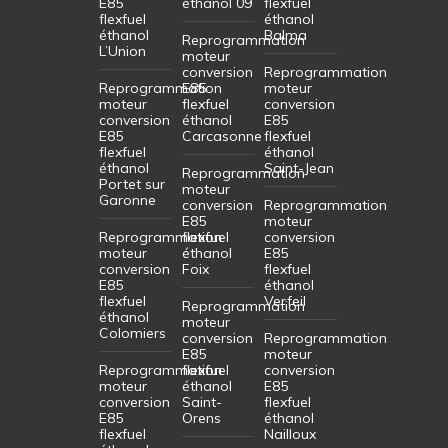
E85
éthanol 09
flexfuel
flexfuel
éthanol
éthanol
Balma
Reprogrammation
L’Union
moteur
conversion
Reprogrammation
Reprogrammation
E85
moteur
moteur
flexfuel
conversion
conversion
éthanol
E85
E85
Carcasonne
flexfuel
flexfuel
éthanol
éthanol
Saint-Jean
Reprogrammation
Portet sur
moteur
Garonne
conversion
Reprogrammation
E85
moteur
Reprogrammation
flexfuel
conversion
moteur
éthanol
E85
conversion
Foix
flexfuel
E85
éthanol
flexfuel
Verfeil
Reprogrammation
éthanol
moteur
Colomiers
conversion
Reprogrammation
E85
moteur
Reprogrammation
flexfuel
conversion
moteur
éthanol
E85
conversion
Saint-
flexfuel
E85
Orens
éthanol
flexfuel
Nailloux