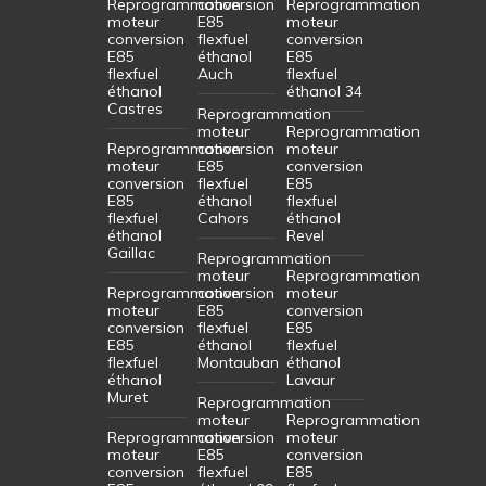
Reprogrammation
conversion
Reprogrammation
moteur
E85
moteur
conversion
flexfuel
conversion
E85
éthanol
E85
flexfuel
Auch
flexfuel
éthanol
éthanol 34
Castres
Reprogrammation
moteur
Reprogrammation
Reprogrammation
conversion
moteur
moteur
E85
conversion
conversion
flexfuel
E85
E85
éthanol
flexfuel
flexfuel
Cahors
éthanol
éthanol
Revel
Gaillac
Reprogrammation
moteur
Reprogrammation
Reprogrammation
conversion
moteur
moteur
E85
conversion
conversion
flexfuel
E85
E85
éthanol
flexfuel
flexfuel
Montauban
éthanol
éthanol
Lavaur
Muret
Reprogrammation
moteur
Reprogrammation
Reprogrammation
conversion
moteur
moteur
E85
conversion
conversion
flexfuel
E85