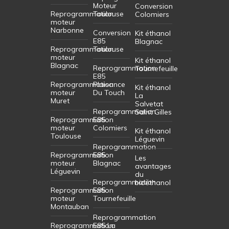
Moteur
Conversion
Reprogrammation
Toulouse
Colomiers
moteur
Narbonne
Conversion
Kit éthanol
E85
Blagnac
Reprogrammation
Toulouse
moteur
Kit éthanol
Blagnac
Reprogrammation
Tournefeuille
E85
Reprogrammation
Plaisance
Kit éthanol
moteur
Du Touch
La
Muret
Salvetat
Reprogrammation
Saint Gilles
Reprogrammation
E85
moteur
Colomiers
Kit éthanol
Toulouse
Léguevin
Reprogrammation
Reprogrammation
E85
Les
moteur
Blagnac
avantages
Léguevin
du
Reprogrammation
bioéthanol
Reprogrammation
E85
moteur
Tournefeuille
Montauban
Reprogrammation
Reprogrammation
E85 La