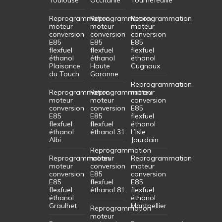
Reprogrammation
Reprogrammation
Reprogrammation
moteur
moteur
moteur
conversion
conversion
conversion
E85
E85
E85
flexfuel
flexfuel
flexfuel
éthanol
éthanol
éthanol
Plaisance
Haute
Cugnaux
du Touch
Garonne
Reprogrammation
Reprogrammation
Reprogrammation
moteur
moteur
moteur
conversion
conversion
conversion
E85
E85
E85
flexfuel
flexfuel
flexfuel
éthanol
éthanol
éthanol 31
L’Isle
Albi
Jourdain
Reprogrammation
Reprogrammation
moteur
Reprogrammation
moteur
conversion
moteur
conversion
E85
conversion
E85
flexfuel
E85
flexfuel
éthanol 81
flexfuel
éthanol
éthanol
Graulhet
Montpellier
Reprogrammation
moteur