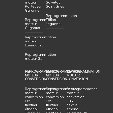
moteur
Salvetat
Portet sur
Saint Gilles
Garonne
Reprogrammation
Reprogrammation
E85
moteur
Léguevin
Cugnaux
Reprogrammation
moteur
Launaguet
Reprogrammation
moteur 31
REPROGRAMMATION
REPROGRAMMATION
REPROGRAMMATION
MOTEUR
MOTEUR
MOTEUR
CONVERSION
CONVERSION
CONVERSION
Reprogrammation
Reprogrammation
Reprogrammation
moteur
moteur
moteur
conversion
conversion
conversion
E85
E85
E85
flexfuel
flexfuel
flexfuel
éthanol
éthanol
éthanol
Toulouse
Occitanie
Tournefeuille