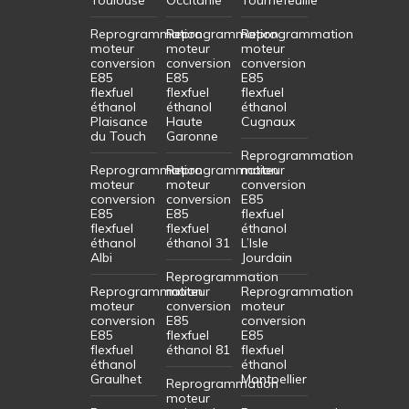
Reprogrammation
Reprogrammation
Reprogrammation
moteur
moteur
moteur
conversion
conversion
conversion
E85
E85
E85
flexfuel
flexfuel
flexfuel
éthanol
éthanol
éthanol
Plaisance
Haute
Cugnaux
du Touch
Garonne
Reprogrammation
Reprogrammation
Reprogrammation
moteur
moteur
moteur
conversion
conversion
conversion
E85
E85
E85
flexfuel
flexfuel
flexfuel
éthanol
éthanol
éthanol 31
L’Isle
Albi
Jourdain
Reprogrammation
Reprogrammation
moteur
Reprogrammation
moteur
conversion
moteur
conversion
E85
conversion
E85
flexfuel
E85
flexfuel
éthanol 81
flexfuel
éthanol
éthanol
Graulhet
Montpellier
Reprogrammation
moteur