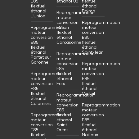
E85
éthanol 09
flexfuel
flexfuel
éthanol
éthanol
Balma
Reprogrammation
L’Union
moteur
conversion
Reprogrammation
Reprogrammation
E85
moteur
moteur
flexfuel
conversion
conversion
éthanol
E85
E85
Carcasonne
flexfuel
flexfuel
éthanol
éthanol
Saint-Jean
Reprogrammation
Portet sur
moteur
Garonne
conversion
Reprogrammation
E85
moteur
Reprogrammation
flexfuel
conversion
moteur
éthanol
E85
conversion
Foix
flexfuel
E85
éthanol
flexfuel
Verfeil
Reprogrammation
éthanol
moteur
Colomiers
conversion
Reprogrammation
E85
moteur
Reprogrammation
flexfuel
conversion
moteur
éthanol
E85
conversion
Saint-
flexfuel
E85
Orens
éthanol
flexfuel
Nailloux