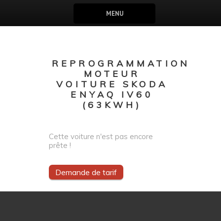
MENU
REPROGRAMMATION
MOTEUR
VOITURE SKODA
ENYAQ IV60
(63KWH)
Cette voiture n'est pas encore
prête !
Demande de tarif