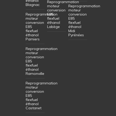
éthanol
Reprogrammation
Blagnac
moteur
Reprogrammation
conversion
moteur
Reprogrammation
E85
conversion
moteur
flexfuel
E85
conversion
éthanol
flexfuel
E85
Labège
éthanol
flexfuel
Midi
éthanol
Pyrénées
Pamiers
Reprogrammation
moteur
conversion
E85
flexfuel
éthanol
Ramonville
Reprogrammation
moteur
conversion
E85
flexfuel
éthanol
Castanet