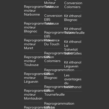
Moteur
Conversion
Reprogrammation
Toulouse
Colomiers
moteur
Narbonne
Conversion
Kit éthanol
E85
Blagnac
Reprogrammation
Toulouse
moteur
Kit éthanol
Blagnac
Reprogrammation
Tournefeuille
E85
Reprogrammation
Plaisance
Kit éthanol
moteur
Du Touch
La
Muret
Salvetat
Reprogrammation
Saint Gilles
Reprogrammation
E85
moteur
Colomiers
Kit éthanol
Toulouse
Léguevin
Reprogrammation
Reprogrammation
E85
Les
moteur
Blagnac
avantages
Léguevin
du
Reprogrammation
bioéthanol
Reprogrammation
E85
moteur
Tournefeuille
Montauban
Reprogrammation
Reprogrammation
E85 La