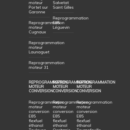
moteur
Salvetat
Portet sur
Saint Gilles
Garonne
Reprogrammation
Reprogrammation
E85
moteur
Léguevin
Cugnaux
Reprogrammation
moteur
Launaguet
Reprogrammation
moteur 31
REPROGRAMMATION
REPROGRAMMATION
REPROGRAMMATION
MOTEUR
MOTEUR
MOTEUR
CONVERSION
CONVERSION
CONVERSION
Reprogrammation
Reprogrammation
Reprogrammation
moteur
moteur
moteur
conversion
conversion
conversion
E85
E85
E85
flexfuel
flexfuel
flexfuel
éthanol
éthanol
éthanol
Toulouse
Occitanie
Tournefeuille