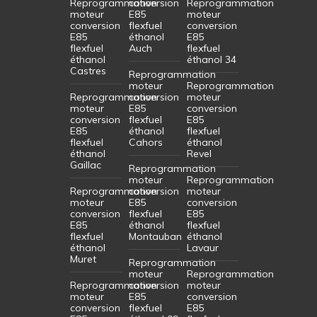
Reprogrammation
conversion
Reprogrammation
moteur
E85
moteur
conversion
flexfuel
conversion
E85
éthanol
E85
flexfuel
Auch
flexfuel
éthanol
éthanol 34
Castres
Reprogrammation
moteur
Reprogrammation
Reprogrammation
conversion
moteur
moteur
E85
conversion
conversion
flexfuel
E85
E85
éthanol
flexfuel
flexfuel
Cahors
éthanol
éthanol
Revel
Gaillac
Reprogrammation
moteur
Reprogrammation
Reprogrammation
conversion
moteur
moteur
E85
conversion
conversion
flexfuel
E85
E85
éthanol
flexfuel
flexfuel
Montauban
éthanol
éthanol
Lavaur
Muret
Reprogrammation
moteur
Reprogrammation
Reprogrammation
conversion
moteur
moteur
E85
conversion
conversion
flexfuel
E85