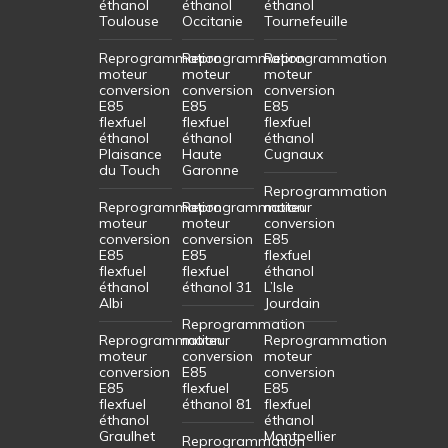
éthanol
éthanol
éthanol
Toulouse
Occitanie
Tournefeuille
Reprogrammation
Reprogrammation
Reprogrammation
moteur
moteur
moteur
conversion
conversion
conversion
E85
E85
E85
flexfuel
flexfuel
flexfuel
éthanol
éthanol
éthanol
Plaisance
Haute
Cugnaux
du Touch
Garonne
Reprogrammation
Reprogrammation
Reprogrammation
moteur
moteur
moteur
conversion
conversion
conversion
E85
E85
E85
flexfuel
flexfuel
flexfuel
éthanol
éthanol
éthanol 31
L’Isle
Albi
Jourdain
Reprogrammation
Reprogrammation
moteur
Reprogrammation
moteur
conversion
moteur
conversion
E85
conversion
E85
flexfuel
E85
flexfuel
éthanol 81
flexfuel
éthanol
éthanol
Graulhet
Montpellier
Reprogrammation