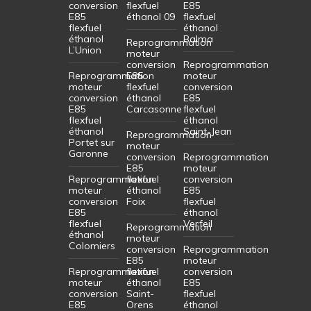
conversion
flexfuel
E85
E85
éthanol 09
flexfuel
flexfuel
éthanol
éthanol
Balma
Reprogrammation
L’Union
moteur
conversion
Reprogrammation
Reprogrammation
E85
moteur
moteur
flexfuel
conversion
conversion
éthanol
E85
E85
Carcasonne
flexfuel
flexfuel
éthanol
éthanol
Saint-Jean
Reprogrammation
Portet sur
moteur
Garonne
conversion
Reprogrammation
E85
moteur
Reprogrammation
flexfuel
conversion
moteur
éthanol
E85
conversion
Foix
flexfuel
E85
éthanol
flexfuel
Verfeil
Reprogrammation
éthanol
moteur
Colomiers
conversion
Reprogrammation
E85
moteur
Reprogrammation
flexfuel
conversion
moteur
éthanol
E85
conversion
Saint-
flexfuel
E85
Orens
éthanol