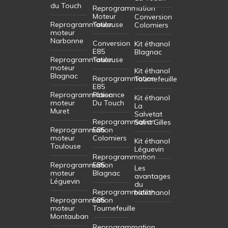
du Touch
Reprogrammation
Moteur
Conversion
Reprogrammation
Toulouse
Colomiers
moteur
Narbonne
Conversion
Kit éthanol
E85
Blagnac
Reprogrammation
Toulouse
moteur
Kit éthanol
Blagnac
Reprogrammation
Tournefeuille
E85
Reprogrammation
Plaisance
Kit éthanol
moteur
Du Touch
La
Muret
Salvetat
Reprogrammation
Saint Gilles
Reprogrammation
E85
moteur
Colomiers
Kit éthanol
Toulouse
Léguevin
Reprogrammation
Reprogrammation
E85
Les
moteur
Blagnac
avantages
Léguevin
du
Reprogrammation
bioéthanol
Reprogrammation
E85
moteur
Tournefeuille
Montauban
Reprogrammation