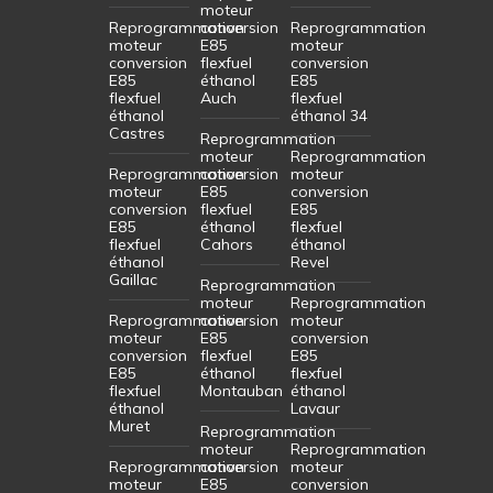
moteur
Reprogrammation
conversion
Reprogrammation
moteur
E85
moteur
conversion
flexfuel
conversion
E85
éthanol
E85
flexfuel
Auch
flexfuel
éthanol
éthanol 34
Castres
Reprogrammation
moteur
Reprogrammation
Reprogrammation
conversion
moteur
moteur
E85
conversion
conversion
flexfuel
E85
E85
éthanol
flexfuel
flexfuel
Cahors
éthanol
éthanol
Revel
Gaillac
Reprogrammation
moteur
Reprogrammation
Reprogrammation
conversion
moteur
moteur
E85
conversion
conversion
flexfuel
E85
E85
éthanol
flexfuel
flexfuel
Montauban
éthanol
éthanol
Lavaur
Muret
Reprogrammation
moteur
Reprogrammation
Reprogrammation
conversion
moteur
moteur
E85
conversion