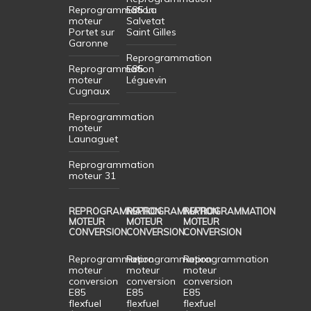
Reprogrammation
E85 La
moteur
Salvetat
Portet sur
Saint Gilles
Garonne
Reprogrammation
Reprogrammation
E85
moteur
Léguevin
Cugnaux
Reprogrammation
moteur
Launaguet
Reprogrammation
moteur 31
REPROGRAMMATION
REPROGRAMMATION
REPROGRAMMATION
MOTEUR
MOTEUR
MOTEUR
CONVERSION
CONVERSION
CONVERSION
Reprogrammation
Reprogrammation
Reprogrammation
moteur
moteur
moteur
conversion
conversion
conversion
E85
E85
E85
flexfuel
flexfuel
flexfuel