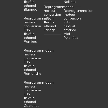
flexfuel
Nailloux
éthanol
Reprogrammation
Blagnac
moteur
Reprogrammation
conversion
moteur
Reprogrammation
E85
conversion
moteur
flexfuel
E85
conversion
éthanol
flexfuel
E85
Labège
éthanol
flexfuel
Midi
éthanol
Pyrénées
Pamiers
Reprogrammation
moteur
conversion
E85
flexfuel
éthanol
Ramonville
Reprogrammation
moteur
conversion
E85
flexfuel
éthanol
Castanet