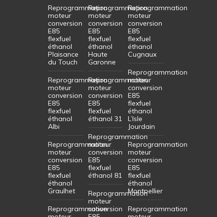
Reprogrammation
Reprogrammation
Reprogrammation
moteur
moteur
moteur
conversion
conversion
conversion
E85
E85
E85
flexfuel
flexfuel
flexfuel
éthanol
éthanol
éthanol
Plaisance
Haute
Cugnaux
du Touch
Garonne
Reprogrammation
Reprogrammation
Reprogrammation
moteur
moteur
moteur
conversion
conversion
conversion
E85
E85
E85
flexfuel
flexfuel
flexfuel
éthanol
éthanol
éthanol 31
L’Isle
Albi
Jourdain
Reprogrammation
Reprogrammation
moteur
Reprogrammation
moteur
conversion
moteur
conversion
E85
conversion
E85
flexfuel
E85
flexfuel
éthanol 81
flexfuel
éthanol
éthanol
Graulhet
Montpellier
Reprogrammation
moteur
Reprogrammation
conversion
Reprogrammation
moteur
E85
moteur