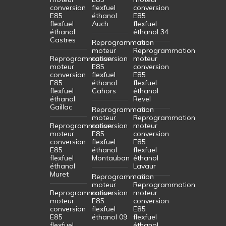
conversion
flexfuel
conversion
E85
éthanol
E85
flexfuel
Auch
flexfuel
éthanol
éthanol 34
Castres
Reprogrammation
moteur
Reprogrammation
Reprogrammation
conversion
moteur
moteur
E85
conversion
conversion
flexfuel
E85
E85
éthanol
flexfuel
flexfuel
Cahors
éthanol
éthanol
Revel
Gaillac
Reprogrammation
moteur
Reprogrammation
Reprogrammation
conversion
moteur
moteur
E85
conversion
conversion
flexfuel
E85
E85
éthanol
flexfuel
flexfuel
Montauban
éthanol
éthanol
Lavaur
Muret
Reprogrammation
moteur
Reprogrammation
Reprogrammation
conversion
moteur
moteur
E85
conversion
conversion
flexfuel
E85
E85
éthanol 09
flexfuel
flexfuel
éthanol