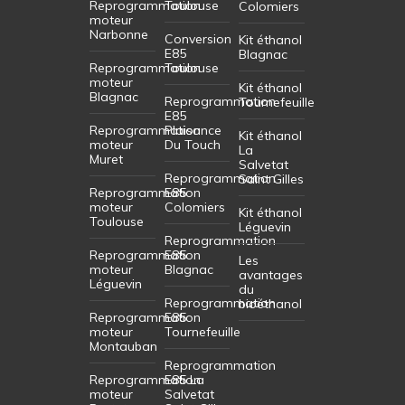
Reprogrammation
Toulouse
Colomiers
moteur
Narbonne
Conversion
Kit éthanol
E85
Blagnac
Reprogrammation
Toulouse
moteur
Kit éthanol
Blagnac
Reprogrammation
Tournefeuille
E85
Reprogrammation
Plaisance
Kit éthanol
moteur
Du Touch
La
Muret
Salvetat
Reprogrammation
Saint Gilles
Reprogrammation
E85
moteur
Colomiers
Kit éthanol
Toulouse
Léguevin
Reprogrammation
Reprogrammation
E85
Les
moteur
Blagnac
avantages
Léguevin
du
Reprogrammation
bioéthanol
Reprogrammation
E85
moteur
Tournefeuille
Montauban
Reprogrammation
Reprogrammation
E85 La
moteur
Salvetat