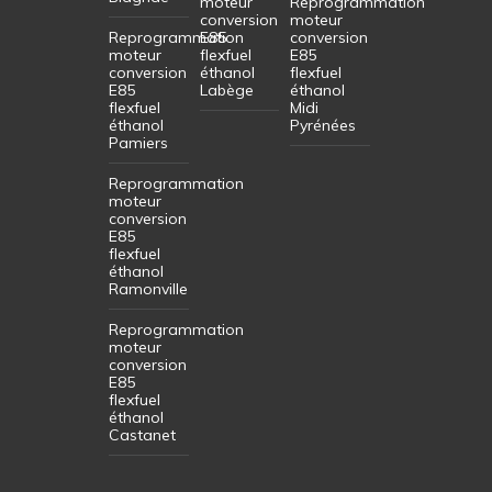
moteur
Reprogrammation
conversion
moteur
Reprogrammation
E85
conversion
moteur
flexfuel
E85
conversion
éthanol
flexfuel
E85
Labège
éthanol
flexfuel
Midi
éthanol
Pyrénées
Pamiers
Reprogrammation
moteur
conversion
E85
flexfuel
éthanol
Ramonville
Reprogrammation
moteur
conversion
E85
flexfuel
éthanol
Castanet