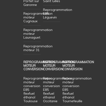
Portet sur
Saint Gilles
Garonne
Reprogrammation
Reprogrammation
E85
moteur
Léguevin
Cugnaux
Reprogrammation
moteur
Launaguet
Reprogrammation
moteur 31
REPROGRAMMATION
REPROGRAMMATION
REPROGRAMMATION
MOTEUR
MOTEUR
MOTEUR
CONVERSION
CONVERSION
CONVERSION
Reprogrammation
Reprogrammation
Reprogrammation
moteur
moteur
moteur
conversion
conversion
conversion
E85
E85
E85
flexfuel
flexfuel
flexfuel
éthanol
éthanol
éthanol
Toulouse
Occitanie
Tournefeuille