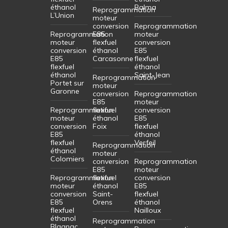
éthanol
Balma
Reprogrammation
L’Union
moteur
conversion
Reprogrammation
Reprogrammation
E85
moteur
moteur
flexfuel
conversion
conversion
éthanol
E85
E85
Carcasonne
flexfuel
flexfuel
éthanol
éthanol
Saint-Jean
Reprogrammation
Portet sur
moteur
Garonne
conversion
Reprogrammation
E85
moteur
Reprogrammation
flexfuel
conversion
moteur
éthanol
E85
conversion
Foix
flexfuel
E85
éthanol
flexfuel
Verfeil
Reprogrammation
éthanol
moteur
Colomiers
conversion
Reprogrammation
E85
moteur
Reprogrammation
flexfuel
conversion
moteur
éthanol
E85
conversion
Saint-
flexfuel
E85
Orens
éthanol
flexfuel
Nailloux
éthanol
Reprogrammation
Blagnac