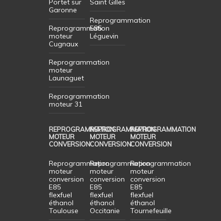
Portet sur
Saint Gilles
Garonne
Reprogrammation
Reprogrammation
E85
moteur
Léguevin
Cugnaux
Reprogrammation
moteur
Launaguet
Reprogrammation
moteur 31
REPROGRAMMATION
REPROGRAMMATION
REPROGRAMMATION
MOTEUR
MOTEUR
MOTEUR
CONVERSION
CONVERSION
CONVERSION
Reprogrammation
Reprogrammation
Reprogrammation
moteur
moteur
moteur
conversion
conversion
conversion
E85
E85
E85
flexfuel
flexfuel
flexfuel
éthanol
éthanol
éthanol
Toulouse
Occitanie
Tournefeuille