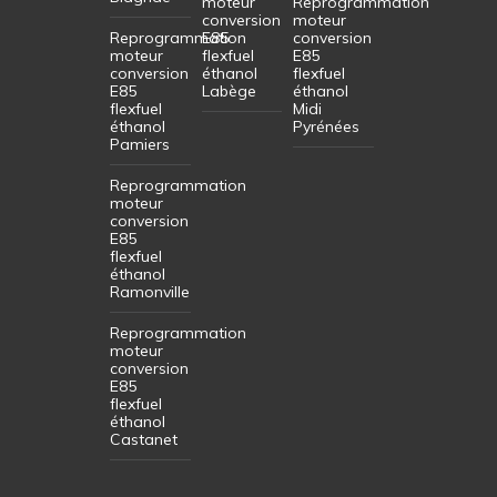
moteur
Reprogrammation
conversion
moteur
Reprogrammation
E85
conversion
moteur
flexfuel
E85
conversion
éthanol
flexfuel
E85
Labège
éthanol
flexfuel
Midi
éthanol
Pyrénées
Pamiers
Reprogrammation
moteur
conversion
E85
flexfuel
éthanol
Ramonville
Reprogrammation
moteur
conversion
E85
flexfuel
éthanol
Castanet