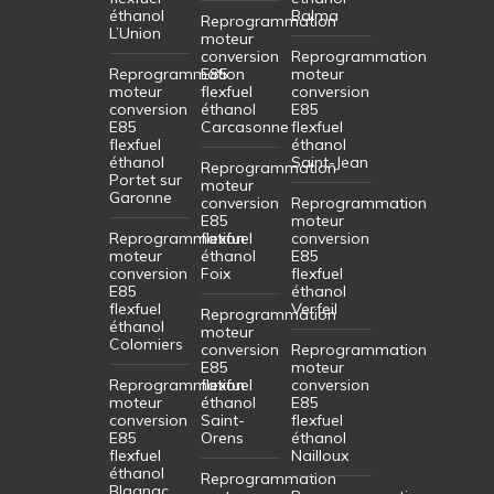
éthanol
Balma
Reprogrammation
L’Union
moteur
conversion
Reprogrammation
Reprogrammation
E85
moteur
moteur
flexfuel
conversion
conversion
éthanol
E85
E85
Carcasonne
flexfuel
flexfuel
éthanol
éthanol
Saint-Jean
Reprogrammation
Portet sur
moteur
Garonne
conversion
Reprogrammation
E85
moteur
Reprogrammation
flexfuel
conversion
moteur
éthanol
E85
conversion
Foix
flexfuel
E85
éthanol
flexfuel
Verfeil
Reprogrammation
éthanol
moteur
Colomiers
conversion
Reprogrammation
E85
moteur
Reprogrammation
flexfuel
conversion
moteur
éthanol
E85
conversion
Saint-
flexfuel
E85
Orens
éthanol
flexfuel
Nailloux
éthanol
Reprogrammation
Blagnac