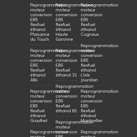
Reprogrammation
Reprogrammation
Reprogrammation
moteur
moteur
moteur
conversion
conversion
conversion
E85
E85
E85
flexfuel
flexfuel
flexfuel
éthanol
éthanol
éthanol
Plaisance
Haute
Cugnaux
du Touch
Garonne
Reprogrammation
Reprogrammation
Reprogrammation
moteur
moteur
moteur
conversion
conversion
conversion
E85
E85
E85
flexfuel
flexfuel
flexfuel
éthanol
éthanol
éthanol 31
L’Isle
Albi
Jourdain
Reprogrammation
Reprogrammation
moteur
Reprogrammation
moteur
conversion
moteur
conversion
E85
conversion
E85
flexfuel
E85
flexfuel
éthanol 81
flexfuel
éthanol
éthanol
Graulhet
Montpellier
Reprogrammation
moteur
Reprogrammation
conversion
Reprogrammation
moteur
E85
moteur