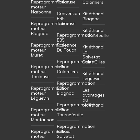
Reprogrammation
Toulouse
Colomiers
moteur
Narbonne
Conversion
Kit éthanol
E85
Blagnac
Reprogrammation
Toulouse
moteur
Kit éthanol
Blagnac
Reprogrammation
Tournefeuille
E85
Reprogrammation
Plaisance
Kit éthanol
moteur
Du Touch
La
Muret
Salvetat
Reprogrammation
Saint Gilles
Reprogrammation
E85
moteur
Colomiers
Kit éthanol
Toulouse
Léguevin
Reprogrammation
Reprogrammation
E85
Les
moteur
Blagnac
avantages
Léguevin
du
Reprogrammation
bioéthanol
Reprogrammation
E85
moteur
Tournefeuille
Montauban
Reprogrammation
Reprogrammation
E85 La
moteur
Salvetat