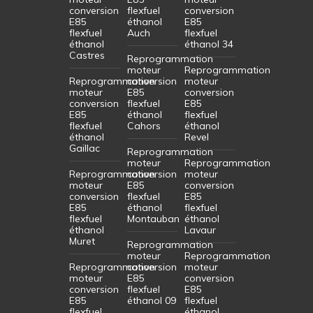
conversion
flexfuel
conversion
E85
éthanol
E85
flexfuel
Auch
flexfuel
éthanol
éthanol 34
Castres
Reprogrammation
moteur
Reprogrammation
Reprogrammation
conversion
moteur
moteur
E85
conversion
conversion
flexfuel
E85
E85
éthanol
flexfuel
flexfuel
Cahors
éthanol
éthanol
Revel
Gaillac
Reprogrammation
moteur
Reprogrammation
Reprogrammation
conversion
moteur
moteur
E85
conversion
conversion
flexfuel
E85
E85
éthanol
flexfuel
flexfuel
Montauban
éthanol
éthanol
Lavaur
Muret
Reprogrammation
moteur
Reprogrammation
Reprogrammation
conversion
moteur
moteur
E85
conversion
conversion
flexfuel
E85
E85
éthanol 09
flexfuel
flexfuel
éthanol