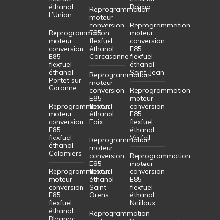
éthanol
Balma
Reprogrammation
L’Union
moteur
conversion
Reprogrammation
Reprogrammation
E85
moteur
moteur
flexfuel
conversion
conversion
éthanol
E85
E85
Carcasonne
flexfuel
flexfuel
éthanol
éthanol
Saint-Jean
Reprogrammation
Portet sur
moteur
Garonne
conversion
Reprogrammation
E85
moteur
Reprogrammation
flexfuel
conversion
moteur
éthanol
E85
conversion
Foix
flexfuel
E85
éthanol
flexfuel
Verfeil
Reprogrammation
éthanol
moteur
Colomiers
conversion
Reprogrammation
E85
moteur
Reprogrammation
flexfuel
conversion
moteur
éthanol
E85
conversion
Saint-
flexfuel
E85
Orens
éthanol
flexfuel
Nailloux
éthanol
Reprogrammation
Blagnac