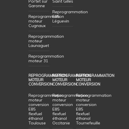
Portet sur
Saint Gilles
Garonne
Reprogrammation
Reprogrammation
E85
moteur
Léguevin
Cugnaux
Reprogrammation
moteur
Launaguet
Reprogrammation
moteur 31
REPROGRAMMATION
REPROGRAMMATION
REPROGRAMMATION
MOTEUR
MOTEUR
MOTEUR
CONVERSION
CONVERSION
CONVERSION
Reprogrammation
Reprogrammation
Reprogrammation
moteur
moteur
moteur
conversion
conversion
conversion
E85
E85
E85
flexfuel
flexfuel
flexfuel
éthanol
éthanol
éthanol
Toulouse
Occitanie
Tournefeuille