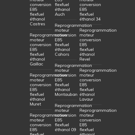
conversion
flexfuel
conversion
E85
éthanol
E85
flexfuel
Auch
flexfuel
éthanol
éthanol 34
Castres
Reprogrammation
moteur
Reprogrammation
Reprogrammation
conversion
moteur
moteur
E85
conversion
conversion
flexfuel
E85
E85
éthanol
flexfuel
flexfuel
Cahors
éthanol
éthanol
Revel
Gaillac
Reprogrammation
moteur
Reprogrammation
Reprogrammation
conversion
moteur
moteur
E85
conversion
conversion
flexfuel
E85
E85
éthanol
flexfuel
flexfuel
Montauban
éthanol
éthanol
Lavaur
Muret
Reprogrammation
moteur
Reprogrammation
Reprogrammation
conversion
moteur
moteur
E85
conversion
conversion
flexfuel
E85
E85
éthanol 09
flexfuel
flexfuel
éthanol