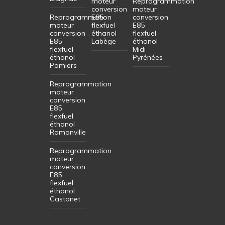
moteur
Reprogrammation
conversion
moteur
Reprogrammation
E85
conversion
moteur
flexfuel
E85
conversion
éthanol
flexfuel
E85
Labège
éthanol
flexfuel
Midi
éthanol
Pyrénées
Pamiers
Reprogrammation
moteur
conversion
E85
flexfuel
éthanol
Ramonville
Reprogrammation
moteur
conversion
E85
flexfuel
éthanol
Castanet