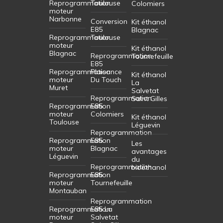
Reprogrammation
Toulouse
Colomiers
moteur
Narbonne
Conversion
Kit éthanol
E85
Blagnac
Reprogrammation
Toulouse
moteur
Kit éthanol
Blagnac
Reprogrammation
Tournefeuille
E85
Reprogrammation
Plaisance
Kit éthanol
moteur
Du Touch
La
Muret
Salvetat
Reprogrammation
Saint Gilles
Reprogrammation
E85
moteur
Colomiers
Kit éthanol
Toulouse
Léguevin
Reprogrammation
Reprogrammation
E85
Les
moteur
Blagnac
avantages
Léguevin
du
Reprogrammation
bioéthanol
Reprogrammation
E85
moteur
Tournefeuille
Montauban
Reprogrammation
Reprogrammation
E85 La
moteur
Salvetat