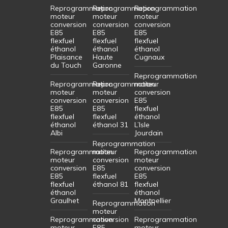
Reprogrammation
Reprogrammation
Reprogrammation
moteur
moteur
moteur
conversion
conversion
conversion
E85
E85
E85
flexfuel
flexfuel
flexfuel
éthanol
éthanol
éthanol
Plaisance
Haute
Cugnaux
du Touch
Garonne
Reprogrammation
Reprogrammation
Reprogrammation
moteur
moteur
moteur
conversion
conversion
conversion
E85
E85
E85
flexfuel
flexfuel
flexfuel
éthanol
éthanol
éthanol 31
L’Isle
Albi
Jourdain
Reprogrammation
Reprogrammation
moteur
Reprogrammation
moteur
conversion
moteur
conversion
E85
conversion
E85
flexfuel
E85
flexfuel
éthanol 81
flexfuel
éthanol
éthanol
Graulhet
Montpellier
Reprogrammation
moteur
Reprogrammation
conversion
Reprogrammation
moteur
E85
moteur