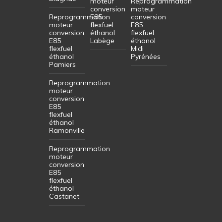
moteur
Reprogrammation
conversion
moteur
Reprogrammation
E85
conversion
moteur
flexfuel
E85
conversion
éthanol
flexfuel
E85
Labège
éthanol
flexfuel
Midi
éthanol
Pyrénées
Pamiers
Reprogrammation
moteur
conversion
E85
flexfuel
éthanol
Ramonville
Reprogrammation
moteur
conversion
E85
flexfuel
éthanol
Castanet