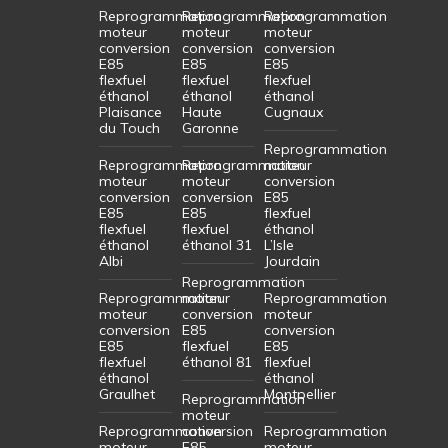
Reprogrammation
Reprogrammation
Reprogrammation
moteur
moteur
moteur
conversion
conversion
conversion
E85
E85
E85
flexfuel
flexfuel
flexfuel
éthanol
éthanol
éthanol
Plaisance
Haute
Cugnaux
du Touch
Garonne
Reprogrammation
Reprogrammation
Reprogrammation
moteur
moteur
moteur
conversion
conversion
conversion
E85
E85
E85
flexfuel
flexfuel
flexfuel
éthanol
éthanol
éthanol 31
L’Isle
Albi
Jourdain
Reprogrammation
Reprogrammation
moteur
Reprogrammation
moteur
conversion
moteur
conversion
E85
conversion
E85
flexfuel
E85
flexfuel
éthanol 81
flexfuel
éthanol
éthanol
Graulhet
Montpellier
Reprogrammation
moteur
Reprogrammation
conversion
Reprogrammation
moteur
E85
moteur