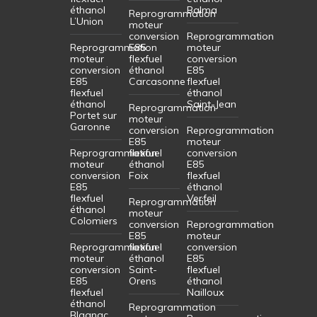
éthanol
Balma
Reprogrammation
L’Union
moteur
conversion
Reprogrammation
Reprogrammation
E85
moteur
moteur
flexfuel
conversion
conversion
éthanol
E85
E85
Carcasonne
flexfuel
flexfuel
éthanol
éthanol
Saint-Jean
Reprogrammation
Portet sur
moteur
Garonne
conversion
Reprogrammation
E85
moteur
Reprogrammation
flexfuel
conversion
moteur
éthanol
E85
conversion
Foix
flexfuel
E85
éthanol
flexfuel
Verfeil
Reprogrammation
éthanol
moteur
Colomiers
conversion
Reprogrammation
E85
moteur
Reprogrammation
flexfuel
conversion
moteur
éthanol
E85
conversion
Saint-
flexfuel
E85
Orens
éthanol
flexfuel
Nailloux
éthanol
Reprogrammation
Blagnac