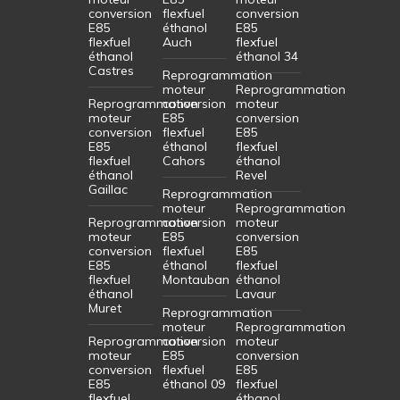
conversion
flexfuel
conversion
E85
éthanol
E85
flexfuel
Auch
flexfuel
éthanol
éthanol 34
Castres
Reprogrammation
moteur
Reprogrammation
Reprogrammation
conversion
moteur
moteur
E85
conversion
conversion
flexfuel
E85
E85
éthanol
flexfuel
flexfuel
Cahors
éthanol
éthanol
Revel
Gaillac
Reprogrammation
moteur
Reprogrammation
Reprogrammation
conversion
moteur
moteur
E85
conversion
conversion
flexfuel
E85
E85
éthanol
flexfuel
flexfuel
Montauban
éthanol
éthanol
Lavaur
Muret
Reprogrammation
moteur
Reprogrammation
Reprogrammation
conversion
moteur
moteur
E85
conversion
conversion
flexfuel
E85
E85
éthanol 09
flexfuel
flexfuel
éthanol