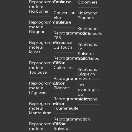
Reprogrammation
Toulouse
Colomiers
moteur
Narbonne
Conversion
Kit éthanol
E85
Blagnac
Reprogrammation
Toulouse
moteur
Kit éthanol
Blagnac
Reprogrammation
Tournefeuille
E85
Reprogrammation
Plaisance
Kit éthanol
moteur
Du Touch
La
Muret
Salvetat
Reprogrammation
Saint Gilles
Reprogrammation
E85
moteur
Colomiers
Kit éthanol
Toulouse
Léguevin
Reprogrammation
Reprogrammation
E85
Les
moteur
Blagnac
avantages
Léguevin
du
Reprogrammation
bioéthanol
Reprogrammation
E85
moteur
Tournefeuille
Montauban
Reprogrammation
Reprogrammation
E85 La
moteur
Salvetat