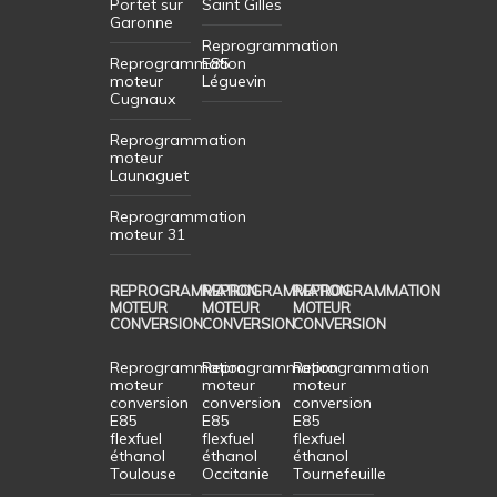
Portet sur
Saint Gilles
Garonne
Reprogrammation
Reprogrammation
E85
moteur
Léguevin
Cugnaux
Reprogrammation
moteur
Launaguet
Reprogrammation
moteur 31
REPROGRAMMATION
REPROGRAMMATION
REPROGRAMMATION
MOTEUR
MOTEUR
MOTEUR
CONVERSION
CONVERSION
CONVERSION
Reprogrammation
Reprogrammation
Reprogrammation
moteur
moteur
moteur
conversion
conversion
conversion
E85
E85
E85
flexfuel
flexfuel
flexfuel
éthanol
éthanol
éthanol
Toulouse
Occitanie
Tournefeuille