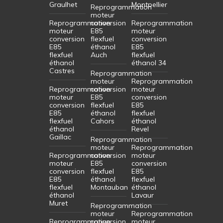
Graulhet
Montpellier
Reprogrammation
moteur
Reprogrammation
conversion
Reprogrammation
moteur
E85
moteur
conversion
flexfuel
conversion
E85
éthanol
E85
flexfuel
Auch
flexfuel
éthanol
éthanol 34
Castres
Reprogrammation
moteur
Reprogrammation
Reprogrammation
conversion
moteur
moteur
E85
conversion
conversion
flexfuel
E85
E85
éthanol
flexfuel
flexfuel
Cahors
éthanol
éthanol
Revel
Gaillac
Reprogrammation
moteur
Reprogrammation
Reprogrammation
conversion
moteur
moteur
E85
conversion
conversion
flexfuel
E85
E85
éthanol
flexfuel
flexfuel
Montauban
éthanol
éthanol
Lavaur
Muret
Reprogrammation
moteur
Reprogrammation
Reprogrammation
conversion
moteur