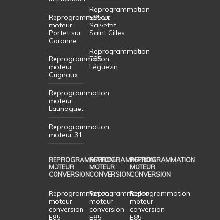
Reprogrammation
Reprogrammation
E85 La
moteur
Salvetat
Portet sur
Saint Gilles
Garonne
Reprogrammation
Reprogrammation
E85
moteur
Léguevin
Cugnaux
Reprogrammation
moteur
Launaguet
Reprogrammation
moteur 31
REPROGRAMMATION
REPROGRAMMATION
REPROGRAMMATION
MOTEUR
MOTEUR
MOTEUR
CONVERSION
CONVERSION
CONVERSION
Reprogrammation
Reprogrammation
Reprogrammation
moteur
moteur
moteur
conversion
conversion
conversion
E85
E85
E85