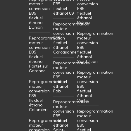
moteur
E85
conversion
conversion
flexfuel
E85
E85
éthanol 09
flexfuel
flexfuel
éthanol
éthanol
Balma
Reprogrammation
L’Union
moteur
conversion
Reprogrammation
Reprogrammation
E85
moteur
moteur
flexfuel
conversion
conversion
éthanol
E85
E85
Carcasonne
flexfuel
flexfuel
éthanol
éthanol
Saint-Jean
Reprogrammation
Portet sur
moteur
Garonne
conversion
Reprogrammation
E85
moteur
Reprogrammation
flexfuel
conversion
moteur
éthanol
E85
conversion
Foix
flexfuel
E85
éthanol
flexfuel
Verfeil
Reprogrammation
éthanol
moteur
Colomiers
conversion
Reprogrammation
E85
moteur
Reprogrammation
flexfuel
conversion
moteur
éthanol
E85
conversion
Saint-
flexfuel