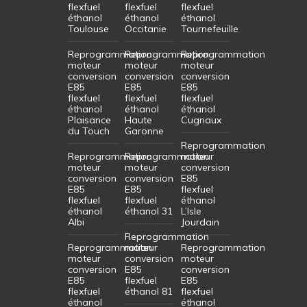
flexfuel
flexfuel
flexfuel
éthanol
éthanol
éthanol
Toulouse
Occitanie
Tournefeuille
Reprogrammation
Reprogrammation
Reprogrammation
moteur
moteur
moteur
conversion
conversion
conversion
E85
E85
E85
flexfuel
flexfuel
flexfuel
éthanol
éthanol
éthanol
Plaisance
Haute
Cugnaux
du Touch
Garonne
Reprogrammation
Reprogrammation
Reprogrammation
moteur
moteur
moteur
conversion
conversion
conversion
E85
E85
E85
flexfuel
flexfuel
flexfuel
éthanol
éthanol
éthanol 31
L’Isle
Albi
Jourdain
Reprogrammation
Reprogrammation
moteur
Reprogrammation
moteur
conversion
moteur
conversion
E85
conversion
E85
flexfuel
E85
flexfuel
éthanol 81
flexfuel
éthanol
éthanol