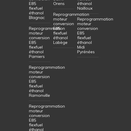
E85
Orens
éthanol
flexfuel
Nailloux
éthanol
Reprogrammation
Blagnac
moteur
Reprogrammation
conversion
moteur
Reprogrammation
E85
conversion
moteur
flexfuel
E85
conversion
éthanol
flexfuel
E85
Labège
éthanol
flexfuel
Midi
éthanol
Pyrénées
Pamiers
Reprogrammation
moteur
conversion
E85
flexfuel
éthanol
Ramonville
Reprogrammation
moteur
conversion
E85
flexfuel
éthanol