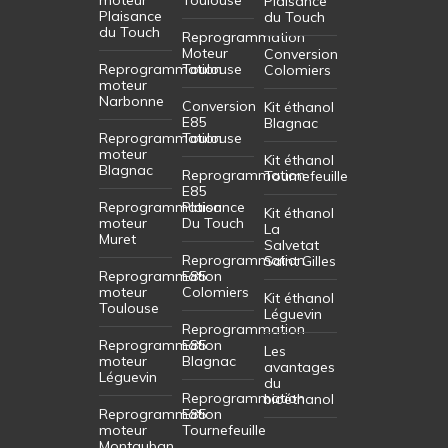
Plaisance
Plaisance
du Touch
du Touch
Reprogrammation
Moteur
Conversion
Reprogrammation
Toulouse
Colomiers
moteur
Narbonne
Conversion
Kit éthanol
E85
Blagnac
Reprogrammation
Toulouse
moteur
Kit éthanol
Blagnac
Reprogrammation
Tournefeuille
E85
Reprogrammation
Plaisance
Kit éthanol
moteur
Du Touch
La
Muret
Salvetat
Reprogrammation
Saint Gilles
Reprogrammation
E85
moteur
Colomiers
Kit éthanol
Toulouse
Léguevin
Reprogrammation
Reprogrammation
E85
Les
moteur
Blagnac
avantages
Léguevin
du
Reprogrammation
bioéthanol
Reprogrammation
E85
moteur
Tournefeuille
Montauban