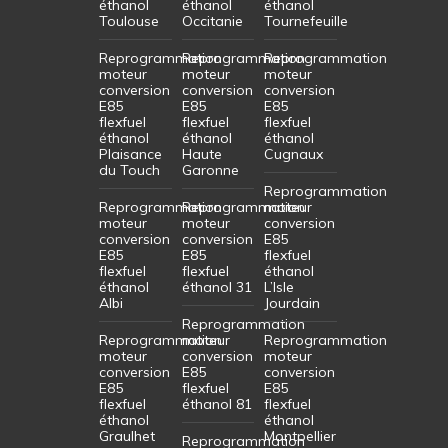
éthanol
éthanol
éthanol
Toulouse
Occitanie
Tournefeuille
Reprogrammation
Reprogrammation
Reprogrammation
moteur
moteur
moteur
conversion
conversion
conversion
E85
E85
E85
flexfuel
flexfuel
flexfuel
éthanol
éthanol
éthanol
Plaisance
Haute
Cugnaux
du Touch
Garonne
Reprogrammation
Reprogrammation
Reprogrammation
moteur
moteur
moteur
conversion
conversion
conversion
E85
E85
E85
flexfuel
flexfuel
flexfuel
éthanol
éthanol
éthanol 31
L’Isle
Albi
Jourdain
Reprogrammation
Reprogrammation
moteur
Reprogrammation
moteur
conversion
moteur
conversion
E85
conversion
E85
flexfuel
E85
flexfuel
éthanol 81
flexfuel
éthanol
éthanol
Graulhet
Montpellier
Reprogrammation