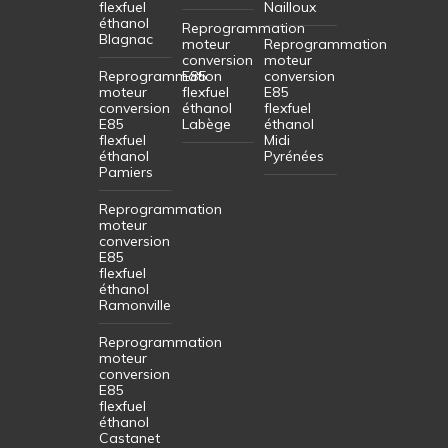
flexfuel
Nailloux
éthanol
Reprogrammation
Blagnac
moteur
Reprogrammation
conversion
moteur
Reprogrammation
E85
conversion
moteur
flexfuel
E85
conversion
éthanol
flexfuel
E85
Labège
éthanol
flexfuel
Midi
éthanol
Pyrénées
Pamiers
Reprogrammation
moteur
conversion
E85
flexfuel
éthanol
Ramonville
Reprogrammation
moteur
conversion
E85
flexfuel
éthanol
Castanet