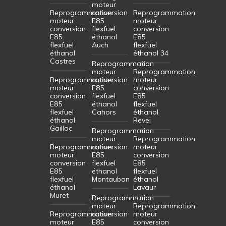
moteur
Reprogrammation
conversion
Reprogrammation
moteur
E85
moteur
conversion
flexfuel
conversion
E85
éthanol
E85
flexfuel
Auch
flexfuel
éthanol
éthanol 34
Castres
Reprogrammation
moteur
Reprogrammation
Reprogrammation
conversion
moteur
moteur
E85
conversion
conversion
flexfuel
E85
E85
éthanol
flexfuel
flexfuel
Cahors
éthanol
éthanol
Revel
Gaillac
Reprogrammation
moteur
Reprogrammation
Reprogrammation
conversion
moteur
moteur
E85
conversion
conversion
flexfuel
E85
E85
éthanol
flexfuel
flexfuel
Montauban
éthanol
éthanol
Lavaur
Muret
Reprogrammation
moteur
Reprogrammation
Reprogrammation
conversion
moteur
moteur
E85
conversion