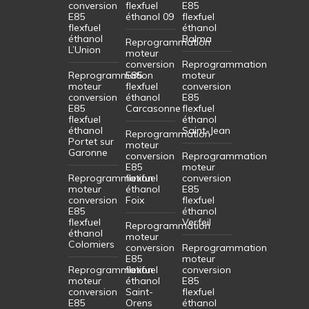
conversion
flexfuel
E85
E85
éthanol 09
flexfuel
flexfuel
éthanol
éthanol
Balma
Reprogrammation
L’Union
moteur
conversion
Reprogrammation
Reprogrammation
E85
moteur
moteur
flexfuel
conversion
conversion
éthanol
E85
E85
Carcasonne
flexfuel
flexfuel
éthanol
éthanol
Saint-Jean
Reprogrammation
Portet sur
moteur
Garonne
conversion
Reprogrammation
E85
moteur
Reprogrammation
flexfuel
conversion
moteur
éthanol
E85
conversion
Foix
flexfuel
E85
éthanol
flexfuel
Verfeil
Reprogrammation
éthanol
moteur
Colomiers
conversion
Reprogrammation
E85
moteur
Reprogrammation
flexfuel
conversion
moteur
éthanol
E85
conversion
Saint-
flexfuel
E85
Orens
éthanol