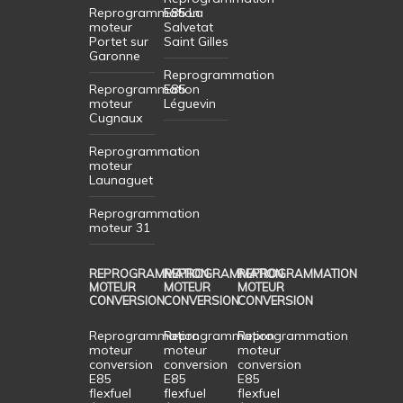
Reprogrammation
E85 La
moteur
Salvetat
Portet sur
Saint Gilles
Garonne
Reprogrammation
Reprogrammation
E85
moteur
Léguevin
Cugnaux
Reprogrammation
moteur
Launaguet
Reprogrammation
moteur 31
REPROGRAMMATION
REPROGRAMMATION
REPROGRAMMATION
MOTEUR
MOTEUR
MOTEUR
CONVERSION
CONVERSION
CONVERSION
Reprogrammation
Reprogrammation
Reprogrammation
moteur
moteur
moteur
conversion
conversion
conversion
E85
E85
E85
flexfuel
flexfuel
flexfuel