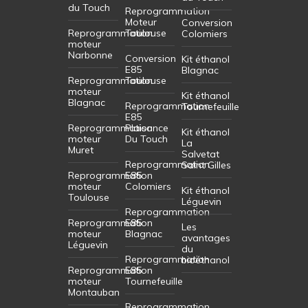
du Touch
Reprogrammation
Moteur
Conversion
Reprogrammation
Toulouse
Colomiers
moteur
Narbonne
Conversion
Kit éthanol
E85
Blagnac
Reprogrammation
Toulouse
moteur
Kit éthanol
Blagnac
Reprogrammation
Tournefeuille
E85
Reprogrammation
Plaisance
Kit éthanol
moteur
Du Touch
La
Muret
Salvetat
Reprogrammation
Saint Gilles
Reprogrammation
E85
moteur
Colomiers
Kit éthanol
Toulouse
Léguevin
Reprogrammation
Reprogrammation
E85
Les
moteur
Blagnac
avantages
Léguevin
du
Reprogrammation
bioéthanol
Reprogrammation
E85
moteur
Tournefeuille
Montauban
Reprogrammation