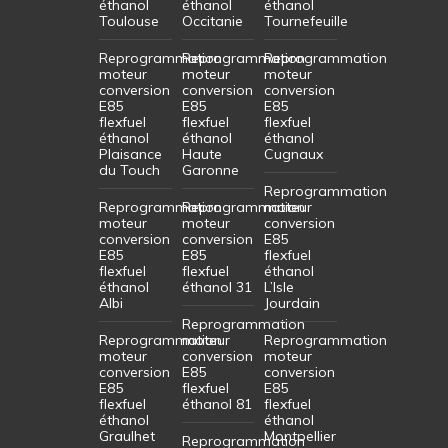
éthanol
éthanol
éthanol
Toulouse
Occitanie
Tournefeuille
Reprogrammation
Reprogrammation
Reprogrammation
moteur
moteur
moteur
conversion
conversion
conversion
E85
E85
E85
flexfuel
flexfuel
flexfuel
éthanol
éthanol
éthanol
Plaisance
Haute
Cugnaux
du Touch
Garonne
Reprogrammation
Reprogrammation
Reprogrammation
moteur
moteur
moteur
conversion
conversion
conversion
E85
E85
E85
flexfuel
flexfuel
flexfuel
éthanol
éthanol
éthanol 31
L’Isle
Albi
Jourdain
Reprogrammation
Reprogrammation
moteur
Reprogrammation
moteur
conversion
moteur
conversion
E85
conversion
E85
flexfuel
E85
flexfuel
éthanol 81
flexfuel
éthanol
éthanol
Graulhet
Montpellier
Reprogrammation