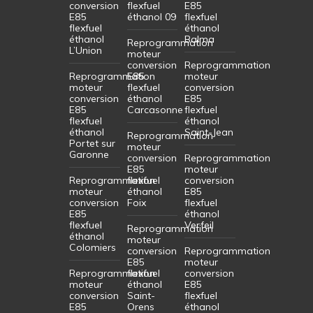
conversion
flexfuel
E85
E85
éthanol 09
flexfuel
flexfuel
éthanol
éthanol
Balma
Reprogrammation
L’Union
moteur
conversion
Reprogrammation
Reprogrammation
E85
moteur
moteur
flexfuel
conversion
conversion
éthanol
E85
E85
Carcasonne
flexfuel
flexfuel
éthanol
éthanol
Saint-Jean
Reprogrammation
Portet sur
moteur
Garonne
conversion
Reprogrammation
E85
moteur
Reprogrammation
flexfuel
conversion
moteur
éthanol
E85
conversion
Foix
flexfuel
E85
éthanol
flexfuel
Verfeil
Reprogrammation
éthanol
moteur
Colomiers
conversion
Reprogrammation
E85
moteur
Reprogrammation
flexfuel
conversion
moteur
éthanol
E85
conversion
Saint-
flexfuel
E85
Orens
éthanol