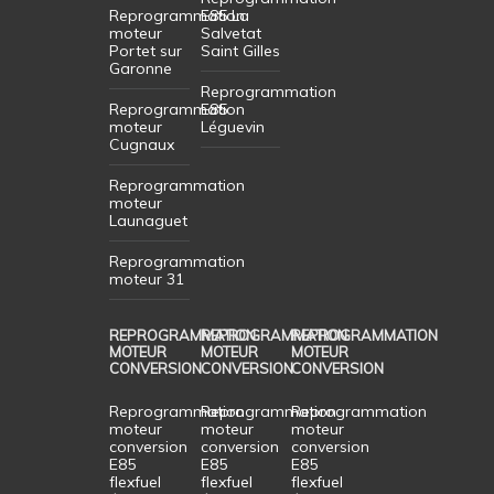
Reprogrammation
E85 La
moteur
Salvetat
Portet sur
Saint Gilles
Garonne
Reprogrammation
Reprogrammation
E85
moteur
Léguevin
Cugnaux
Reprogrammation
moteur
Launaguet
Reprogrammation
moteur 31
REPROGRAMMATION
REPROGRAMMATION
REPROGRAMMATION
MOTEUR
MOTEUR
MOTEUR
CONVERSION
CONVERSION
CONVERSION
Reprogrammation
Reprogrammation
Reprogrammation
moteur
moteur
moteur
conversion
conversion
conversion
E85
E85
E85
flexfuel
flexfuel
flexfuel