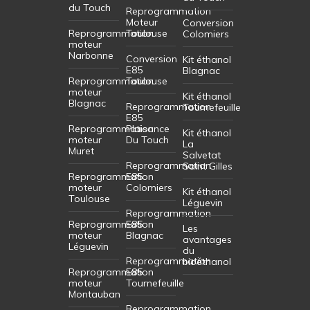
du Touch
Reprogrammation
Moteur
Conversion
Reprogrammation
Toulouse
Colomiers
moteur
Narbonne
Conversion
Kit éthanol
E85
Blagnac
Reprogrammation
Toulouse
moteur
Kit éthanol
Blagnac
Reprogrammation
Tournefeuille
E85
Reprogrammation
Plaisance
Kit éthanol
moteur
Du Touch
La
Muret
Salvetat
Reprogrammation
Saint Gilles
Reprogrammation
E85
moteur
Colomiers
Kit éthanol
Toulouse
Léguevin
Reprogrammation
Reprogrammation
E85
Les
moteur
Blagnac
avantages
Léguevin
du
Reprogrammation
bioéthanol
Reprogrammation
E85
moteur
Tournefeuille
Montauban
Reprogrammation