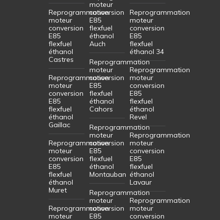
moteur
Reprogrammation
conversion
Reprogrammation
moteur
E85
moteur
conversion
flexfuel
conversion
E85
éthanol
E85
flexfuel
Auch
flexfuel
éthanol
éthanol 34
Castres
Reprogrammation
moteur
Reprogrammation
Reprogrammation
conversion
moteur
moteur
E85
conversion
conversion
flexfuel
E85
E85
éthanol
flexfuel
flexfuel
Cahors
éthanol
éthanol
Revel
Gaillac
Reprogrammation
moteur
Reprogrammation
Reprogrammation
conversion
moteur
moteur
E85
conversion
conversion
flexfuel
E85
E85
éthanol
flexfuel
flexfuel
Montauban
éthanol
éthanol
Lavaur
Muret
Reprogrammation
moteur
Reprogrammation
Reprogrammation
conversion
moteur
moteur
E85
conversion