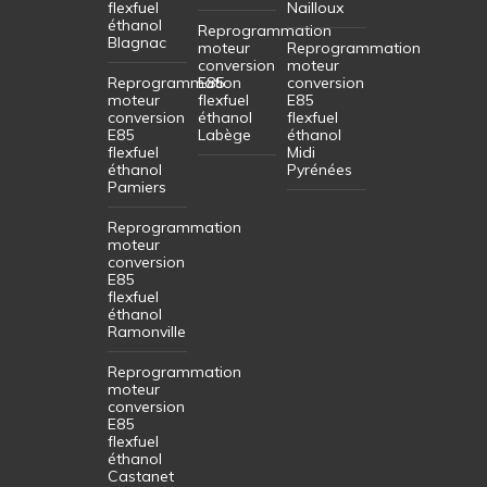
flexfuel
Nailloux
éthanol
Reprogrammation
Blagnac
moteur
Reprogrammation
conversion
moteur
Reprogrammation
E85
conversion
moteur
flexfuel
E85
conversion
éthanol
flexfuel
E85
Labège
éthanol
flexfuel
Midi
éthanol
Pyrénées
Pamiers
Reprogrammation
moteur
conversion
E85
flexfuel
éthanol
Ramonville
Reprogrammation
moteur
conversion
E85
flexfuel
éthanol
Castanet