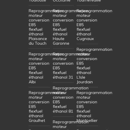
Reprogrammation
Reprogrammation
Reprogrammation
moteur
moteur
moteur
conversion
conversion
conversion
E85
E85
E85
flexfuel
flexfuel
flexfuel
éthanol
éthanol
éthanol
Plaisance
Haute
Cugnaux
du Touch
Garonne
Reprogrammation
Reprogrammation
Reprogrammation
moteur
moteur
moteur
conversion
conversion
conversion
E85
E85
E85
flexfuel
flexfuel
flexfuel
éthanol
éthanol
éthanol 31
L’Isle
Albi
Jourdain
Reprogrammation
Reprogrammation
moteur
Reprogrammation
moteur
conversion
moteur
conversion
E85
conversion
E85
flexfuel
E85
flexfuel
éthanol 81
flexfuel
éthanol
éthanol
Graulhet
Montpellier
Reprogrammation
moteur