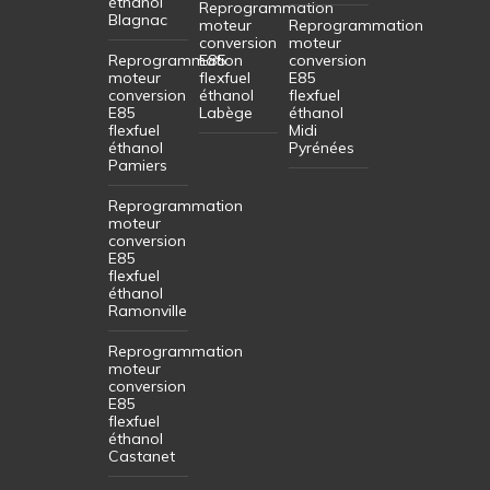
éthanol
Reprogrammation
Blagnac
moteur
Reprogrammation
conversion
moteur
Reprogrammation
E85
conversion
moteur
flexfuel
E85
conversion
éthanol
flexfuel
E85
Labège
éthanol
flexfuel
Midi
éthanol
Pyrénées
Pamiers
Reprogrammation
moteur
conversion
E85
flexfuel
éthanol
Ramonville
Reprogrammation
moteur
conversion
E85
flexfuel
éthanol
Castanet