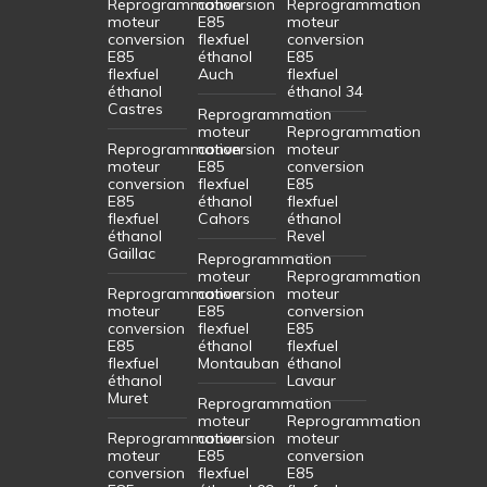
Reprogrammation
conversion
Reprogrammation
moteur
E85
moteur
conversion
flexfuel
conversion
E85
éthanol
E85
flexfuel
Auch
flexfuel
éthanol
éthanol 34
Castres
Reprogrammation
moteur
Reprogrammation
Reprogrammation
conversion
moteur
moteur
E85
conversion
conversion
flexfuel
E85
E85
éthanol
flexfuel
flexfuel
Cahors
éthanol
éthanol
Revel
Gaillac
Reprogrammation
moteur
Reprogrammation
Reprogrammation
conversion
moteur
moteur
E85
conversion
conversion
flexfuel
E85
E85
éthanol
flexfuel
flexfuel
Montauban
éthanol
éthanol
Lavaur
Muret
Reprogrammation
moteur
Reprogrammation
Reprogrammation
conversion
moteur
moteur
E85
conversion
conversion
flexfuel
E85