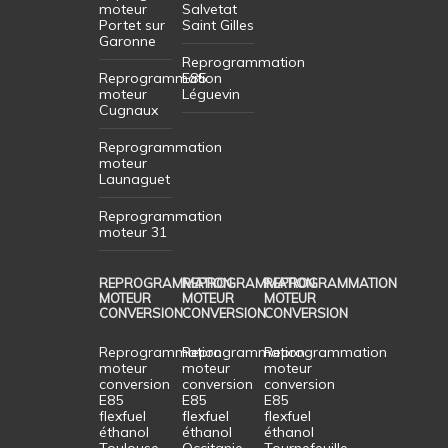
moteur
Salvetat
Portet sur
Saint Gilles
Garonne
Reprogrammation
Reprogrammation
E85
moteur
Léguevin
Cugnaux
Reprogrammation
moteur
Launaguet
Reprogrammation
moteur 31
REPROGRAMMATION
REPROGRAMMATION
REPROGRAMMATION
MOTEUR
MOTEUR
MOTEUR
CONVERSION
CONVERSION
CONVERSION
Reprogrammation
Reprogrammation
Reprogrammation
moteur
moteur
moteur
conversion
conversion
conversion
E85
E85
E85
flexfuel
flexfuel
flexfuel
éthanol
éthanol
éthanol
Toulouse
Occitanie
Tournefeuille