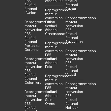
E85
éthanol 09
flexfuel
flexfuel
éthanol
éthanol
Balma
Reprogrammation
L’Union
moteur
conversion
Reprogrammation
Reprogrammation
E85
moteur
moteur
flexfuel
conversion
conversion
éthanol
E85
E85
Carcasonne
flexfuel
flexfuel
éthanol
éthanol
Saint-Jean
Reprogrammation
Portet sur
moteur
Garonne
conversion
Reprogrammation
E85
moteur
Reprogrammation
flexfuel
conversion
moteur
éthanol
E85
conversion
Foix
flexfuel
E85
éthanol
flexfuel
Verfeil
Reprogrammation
éthanol
moteur
Colomiers
conversion
Reprogrammation
E85
moteur
Reprogrammation
flexfuel
conversion
moteur
éthanol
E85
conversion
Saint-
flexfuel
E85
Orens
éthanol
flexfuel
Nailloux