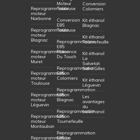
Moteur
Conversion
Reprogrammation
Toulouse
Colomiers
moteur
Narbonne
Conversion
Kit éthanol
E85
Blagnac
Reprogrammation
Toulouse
moteur
Kit éthanol
Blagnac
Reprogrammation
Tournefeuille
E85
Reprogrammation
Plaisance
Kit éthanol
moteur
Du Touch
La
Muret
Salvetat
Reprogrammation
Saint Gilles
Reprogrammation
E85
moteur
Colomiers
Kit éthanol
Toulouse
Léguevin
Reprogrammation
Reprogrammation
E85
Les
moteur
Blagnac
avantages
Léguevin
du
Reprogrammation
bioéthanol
Reprogrammation
E85
moteur
Tournefeuille
Montauban
Reprogrammation
Reprogrammation
E85 La