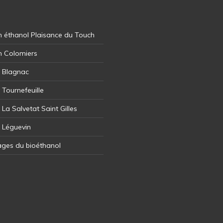
 éthanol Plaisance du Touch
n Colomiers
l Blagnac
 Tournefeuille
 La Salvetat Saint Gilles
l Léguevin
ages du bioéthanol