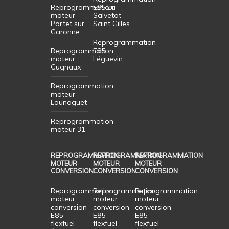
Reprogrammation
E85 La
moteur
Salvetat
Portet sur
Saint Gilles
Garonne
Reprogrammation
Reprogrammation
E85
moteur
Léguevin
Cugnaux
Reprogrammation
moteur
Launaguet
Reprogrammation
moteur 31
REPROGRAMMATION
REPROGRAMMATION
REPROGRAMMATION
MOTEUR
MOTEUR
MOTEUR
CONVERSION
CONVERSION
CONVERSION
Reprogrammation
Reprogrammation
Reprogrammation
moteur
moteur
moteur
conversion
conversion
conversion
E85
E85
E85
flexfuel
flexfuel
flexfuel