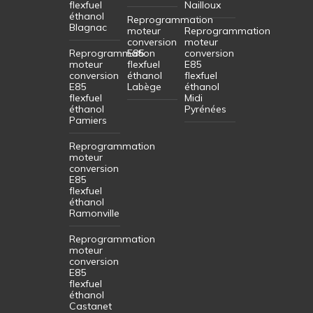
flexfuel
Nailloux
éthanol
Reprogrammation
Blagnac
moteur
Reprogrammation
conversion
moteur
Reprogrammation
E85
conversion
moteur
flexfuel
E85
conversion
éthanol
flexfuel
E85
Labège
éthanol
flexfuel
Midi
éthanol
Pyrénées
Pamiers
Reprogrammation
moteur
conversion
E85
flexfuel
éthanol
Ramonville
Reprogrammation
moteur
conversion
E85
flexfuel
éthanol
Castanet