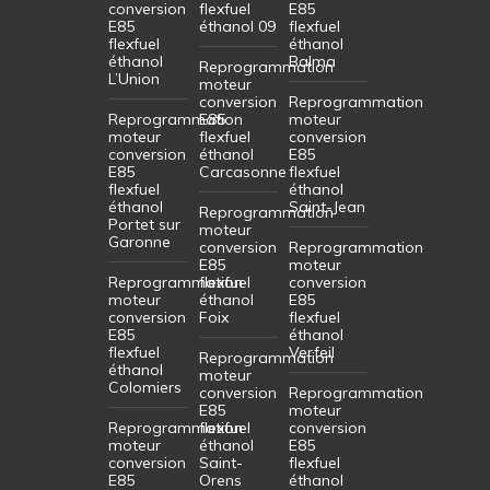
conversion
flexfuel
E85
E85
éthanol 09
flexfuel
flexfuel
éthanol
éthanol
Balma
Reprogrammation
L’Union
moteur
conversion
Reprogrammation
Reprogrammation
E85
moteur
moteur
flexfuel
conversion
conversion
éthanol
E85
E85
Carcasonne
flexfuel
flexfuel
éthanol
éthanol
Saint-Jean
Reprogrammation
Portet sur
moteur
Garonne
conversion
Reprogrammation
E85
moteur
Reprogrammation
flexfuel
conversion
moteur
éthanol
E85
conversion
Foix
flexfuel
E85
éthanol
flexfuel
Verfeil
Reprogrammation
éthanol
moteur
Colomiers
conversion
Reprogrammation
E85
moteur
Reprogrammation
flexfuel
conversion
moteur
éthanol
E85
conversion
Saint-
flexfuel
E85
Orens
éthanol