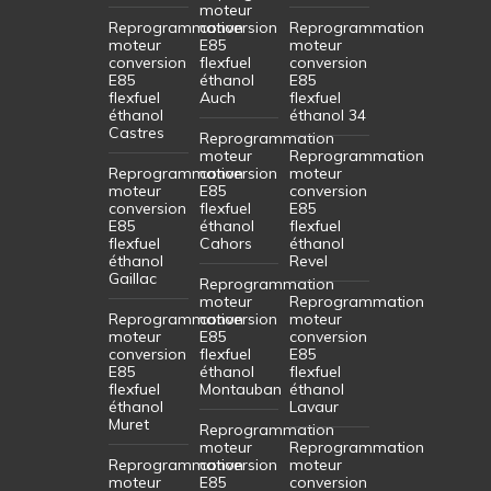
moteur
Reprogrammation
conversion
Reprogrammation
moteur
E85
moteur
conversion
flexfuel
conversion
E85
éthanol
E85
flexfuel
Auch
flexfuel
éthanol
éthanol 34
Castres
Reprogrammation
moteur
Reprogrammation
Reprogrammation
conversion
moteur
moteur
E85
conversion
conversion
flexfuel
E85
E85
éthanol
flexfuel
flexfuel
Cahors
éthanol
éthanol
Revel
Gaillac
Reprogrammation
moteur
Reprogrammation
Reprogrammation
conversion
moteur
moteur
E85
conversion
conversion
flexfuel
E85
E85
éthanol
flexfuel
flexfuel
Montauban
éthanol
éthanol
Lavaur
Muret
Reprogrammation
moteur
Reprogrammation
Reprogrammation
conversion
moteur
moteur
E85
conversion