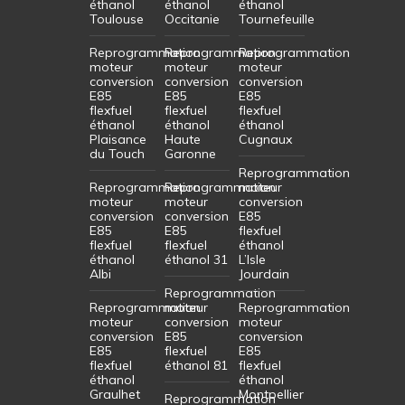
éthanol
éthanol
éthanol
Toulouse
Occitanie
Tournefeuille
Reprogrammation
Reprogrammation
Reprogrammation
moteur
moteur
moteur
conversion
conversion
conversion
E85
E85
E85
flexfuel
flexfuel
flexfuel
éthanol
éthanol
éthanol
Plaisance
Haute
Cugnaux
du Touch
Garonne
Reprogrammation
Reprogrammation
Reprogrammation
moteur
moteur
moteur
conversion
conversion
conversion
E85
E85
E85
flexfuel
flexfuel
flexfuel
éthanol
éthanol
éthanol 31
L’Isle
Albi
Jourdain
Reprogrammation
Reprogrammation
moteur
Reprogrammation
moteur
conversion
moteur
conversion
E85
conversion
E85
flexfuel
E85
flexfuel
éthanol 81
flexfuel
éthanol
éthanol
Graulhet
Montpellier
Reprogrammation