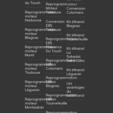
du Touch
Reprogrammation
Moteur
Conversion
Reprogrammation
Toulouse
Colomiers
moteur
Narbonne
Conversion
Kit éthanol
E85
Blagnac
Reprogrammation
Toulouse
moteur
Kit éthanol
Blagnac
Reprogrammation
Tournefeuille
E85
Reprogrammation
Plaisance
Kit éthanol
moteur
Du Touch
La
Muret
Salvetat
Reprogrammation
Saint Gilles
Reprogrammation
E85
moteur
Colomiers
Kit éthanol
Toulouse
Léguevin
Reprogrammation
Reprogrammation
E85
Les
moteur
Blagnac
avantages
Léguevin
du
Reprogrammation
bioéthanol
Reprogrammation
E85
moteur
Tournefeuille
Montauban
Reprogrammation