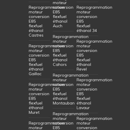
moteur
Reprogrammation
conversion
Reprogrammation
moteur
E85
moteur
conversion
flexfuel
conversion
E85
éthanol
E85
flexfuel
Auch
flexfuel
éthanol
éthanol 34
Castres
Reprogrammation
moteur
Reprogrammation
Reprogrammation
conversion
moteur
moteur
E85
conversion
conversion
flexfuel
E85
E85
éthanol
flexfuel
flexfuel
Cahors
éthanol
éthanol
Revel
Gaillac
Reprogrammation
moteur
Reprogrammation
Reprogrammation
conversion
moteur
moteur
E85
conversion
conversion
flexfuel
E85
E85
éthanol
flexfuel
flexfuel
Montauban
éthanol
éthanol
Lavaur
Muret
Reprogrammation
moteur
Reprogrammation
Reprogrammation
conversion
moteur
moteur
E85
conversion