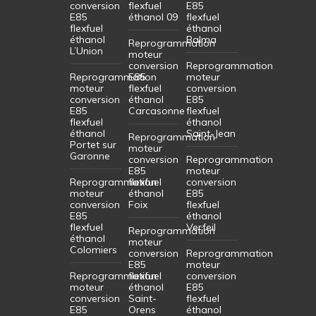
conversion
flexfuel
E85
E85
éthanol 09
flexfuel
flexfuel
éthanol
éthanol
Balma
Reprogrammation
L’Union
moteur
conversion
Reprogrammation
Reprogrammation
E85
moteur
moteur
flexfuel
conversion
conversion
éthanol
E85
E85
Carcasonne
flexfuel
flexfuel
éthanol
éthanol
Saint-Jean
Reprogrammation
Portet sur
moteur
Garonne
conversion
Reprogrammation
E85
moteur
Reprogrammation
flexfuel
conversion
moteur
éthanol
E85
conversion
Foix
flexfuel
E85
éthanol
flexfuel
Verfeil
Reprogrammation
éthanol
moteur
Colomiers
conversion
Reprogrammation
E85
moteur
Reprogrammation
flexfuel
conversion
moteur
éthanol
E85
conversion
Saint-
flexfuel
E85
Orens
éthanol