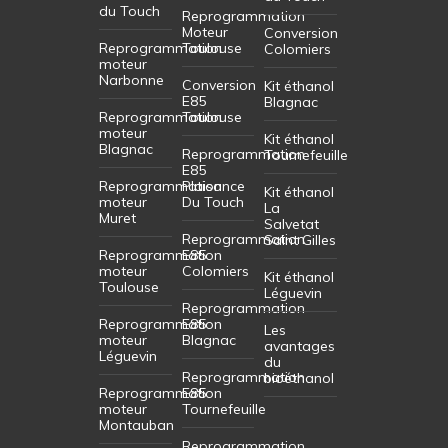
du Touch
Reprogrammation
Moteur
Conversion
Reprogrammation
Toulouse
Colomiers
moteur
Narbonne
Conversion
Kit éthanol
E85
Blagnac
Reprogrammation
Toulouse
moteur
Kit éthanol
Blagnac
Reprogrammation
Tournefeuille
E85
Reprogrammation
Plaisance
Kit éthanol
moteur
Du Touch
La
Muret
Salvetat
Reprogrammation
Saint Gilles
Reprogrammation
E85
moteur
Colomiers
Kit éthanol
Toulouse
Léguevin
Reprogrammation
Reprogrammation
E85
Les
moteur
Blagnac
avantages
Léguevin
du
Reprogrammation
bioéthanol
Reprogrammation
E85
moteur
Tournefeuille
Montauban
Reprogrammation