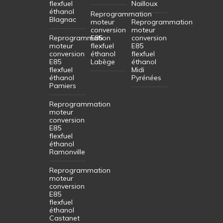
flexfuel
Nailloux
éthanol
Reprogrammation
Blagnac
moteur
Reprogrammation
conversion
moteur
Reprogrammation
E85
conversion
moteur
flexfuel
E85
conversion
éthanol
flexfuel
E85
Labège
éthanol
flexfuel
Midi
éthanol
Pyrénées
Pamiers
Reprogrammation
moteur
conversion
E85
flexfuel
éthanol
Ramonville
Reprogrammation
moteur
conversion
E85
flexfuel
éthanol
Castanet