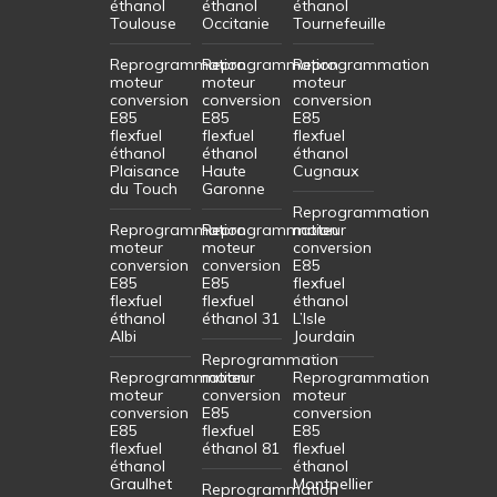
éthanol
éthanol
éthanol
Toulouse
Occitanie
Tournefeuille
Reprogrammation
Reprogrammation
Reprogrammation
moteur
moteur
moteur
conversion
conversion
conversion
E85
E85
E85
flexfuel
flexfuel
flexfuel
éthanol
éthanol
éthanol
Plaisance
Haute
Cugnaux
du Touch
Garonne
Reprogrammation
Reprogrammation
Reprogrammation
moteur
moteur
moteur
conversion
conversion
conversion
E85
E85
E85
flexfuel
flexfuel
flexfuel
éthanol
éthanol
éthanol 31
L’Isle
Albi
Jourdain
Reprogrammation
Reprogrammation
moteur
Reprogrammation
moteur
conversion
moteur
conversion
E85
conversion
E85
flexfuel
E85
flexfuel
éthanol 81
flexfuel
éthanol
éthanol
Graulhet
Montpellier
Reprogrammation