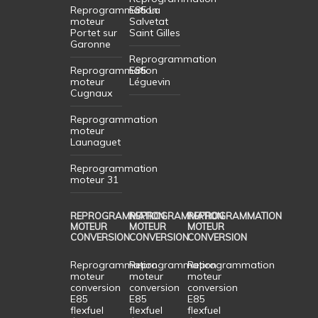
Reprogrammation
E85 La
moteur
Salvetat
Portet sur
Saint Gilles
Garonne
Reprogrammation
Reprogrammation
E85
moteur
Léguevin
Cugnaux
Reprogrammation
moteur
Launaguet
Reprogrammation
moteur 31
REPROGRAMMATION
REPROGRAMMATION
REPROGRAMMATION
MOTEUR
MOTEUR
MOTEUR
CONVERSION
CONVERSION
CONVERSION
Reprogrammation
Reprogrammation
Reprogrammation
moteur
moteur
moteur
conversion
conversion
conversion
E85
E85
E85
flexfuel
flexfuel
flexfuel