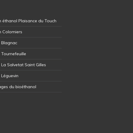
 éthanol Plaisance du Touch
n Colomiers
l Blagnac
 Tournefeuille
 La Salvetat Saint Gilles
l Léguevin
ages du bioéthanol