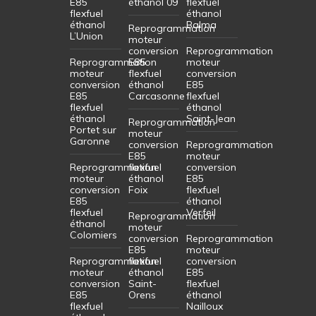
E85
éthanol 09
flexfuel
flexfuel
éthanol
éthanol
Balma
Reprogrammation
L’Union
moteur
conversion
Reprogrammation
Reprogrammation
E85
moteur
moteur
flexfuel
conversion
conversion
éthanol
E85
E85
Carcasonne
flexfuel
flexfuel
éthanol
éthanol
Saint-Jean
Reprogrammation
Portet sur
moteur
Garonne
conversion
Reprogrammation
E85
moteur
Reprogrammation
flexfuel
conversion
moteur
éthanol
E85
conversion
Foix
flexfuel
E85
éthanol
flexfuel
Verfeil
Reprogrammation
éthanol
moteur
Colomiers
conversion
Reprogrammation
E85
moteur
Reprogrammation
flexfuel
conversion
moteur
éthanol
E85
conversion
Saint-
flexfuel
E85
Orens
éthanol
flexfuel
Nailloux