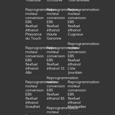
Reprogrammation
Reprogrammation
Reprogrammation
moteur
moteur
moteur
conversion
conversion
conversion
E85
E85
E85
flexfuel
flexfuel
flexfuel
éthanol
éthanol
éthanol
Plaisance
Haute
Cugnaux
du Touch
Garonne
Reprogrammation
Reprogrammation
Reprogrammation
moteur
moteur
moteur
conversion
conversion
conversion
E85
E85
E85
flexfuel
flexfuel
flexfuel
éthanol
éthanol
éthanol 31
L’Isle
Albi
Jourdain
Reprogrammation
Reprogrammation
moteur
Reprogrammation
moteur
conversion
moteur
conversion
E85
conversion
E85
flexfuel
E85
flexfuel
éthanol 81
flexfuel
éthanol
éthanol
Graulhet
Montpellier
Reprogrammation
moteur