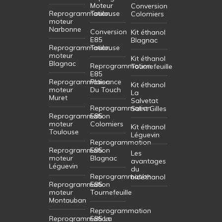
Moteur
Conversion
Reprogrammation
Toulouse
Colomiers
moteur
Narbonne
Conversion
Kit éthanol
E85
Blagnac
Reprogrammation
Toulouse
moteur
Kit éthanol
Blagnac
Reprogrammation
Tournefeuille
E85
Reprogrammation
Plaisance
Kit éthanol
moteur
Du Touch
La
Muret
Salvetat
Reprogrammation
Saint Gilles
Reprogrammation
E85
moteur
Colomiers
Kit éthanol
Toulouse
Léguevin
Reprogrammation
Reprogrammation
E85
Les
moteur
Blagnac
avantages
Léguevin
du
Reprogrammation
bioéthanol
Reprogrammation
E85
moteur
Tournefeuille
Montauban
Reprogrammation
Reprogrammation
E85 La