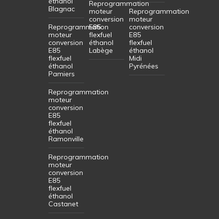
éthanol
Reprogrammation
Blagnac
moteur
Reprogrammation
conversion
moteur
Reprogrammation
E85
conversion
moteur
flexfuel
E85
conversion
éthanol
flexfuel
E85
Labège
éthanol
flexfuel
Midi
éthanol
Pyrénées
Pamiers
Reprogrammation
moteur
conversion
E85
flexfuel
éthanol
Ramonville
Reprogrammation
moteur
conversion
E85
flexfuel
éthanol
Castanet