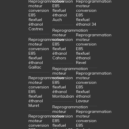
Reprogrammation
conversion
Reprogrammation
moteur
E85
moteur
conversion
flexfuel
conversion
E85
éthanol
E85
flexfuel
Auch
flexfuel
éthanol
éthanol 34
Castres
Reprogrammation
moteur
Reprogrammation
Reprogrammation
conversion
moteur
moteur
E85
conversion
conversion
flexfuel
E85
E85
éthanol
flexfuel
flexfuel
Cahors
éthanol
éthanol
Revel
Gaillac
Reprogrammation
moteur
Reprogrammation
Reprogrammation
conversion
moteur
moteur
E85
conversion
conversion
flexfuel
E85
E85
éthanol
flexfuel
flexfuel
Montauban
éthanol
éthanol
Lavaur
Muret
Reprogrammation
moteur
Reprogrammation
Reprogrammation
conversion
moteur
moteur
E85
conversion
conversion
flexfuel
E85