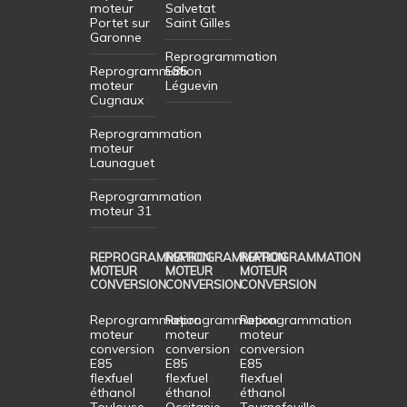
moteur
Salvetat
Portet sur
Saint Gilles
Garonne
Reprogrammation
Reprogrammation
E85
moteur
Léguevin
Cugnaux
Reprogrammation
moteur
Launaguet
Reprogrammation
moteur 31
REPROGRAMMATION
REPROGRAMMATION
REPROGRAMMATION
MOTEUR
MOTEUR
MOTEUR
CONVERSION
CONVERSION
CONVERSION
Reprogrammation
Reprogrammation
Reprogrammation
moteur
moteur
moteur
conversion
conversion
conversion
E85
E85
E85
flexfuel
flexfuel
flexfuel
éthanol
éthanol
éthanol
Toulouse
Occitanie
Tournefeuille