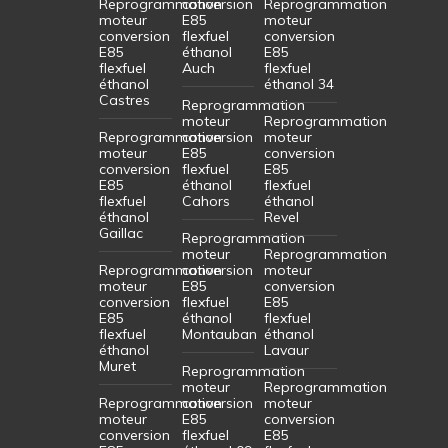
Reprogrammation
conversion
Reprogrammation
moteur
E85
moteur
conversion
flexfuel
conversion
E85
éthanol
E85
flexfuel
Auch
flexfuel
éthanol
éthanol 34
Castres
Reprogrammation
moteur
Reprogrammation
Reprogrammation
conversion
moteur
moteur
E85
conversion
conversion
flexfuel
E85
E85
éthanol
flexfuel
flexfuel
Cahors
éthanol
éthanol
Revel
Gaillac
Reprogrammation
moteur
Reprogrammation
Reprogrammation
conversion
moteur
moteur
E85
conversion
conversion
flexfuel
E85
E85
éthanol
flexfuel
flexfuel
Montauban
éthanol
éthanol
Lavaur
Muret
Reprogrammation
moteur
Reprogrammation
Reprogrammation
conversion
moteur
moteur
E85
conversion
conversion
flexfuel
E85