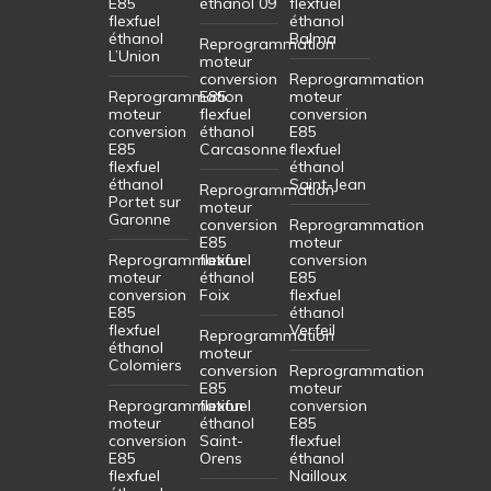
E85
éthanol 09
flexfuel
flexfuel
éthanol
éthanol
Balma
Reprogrammation
L’Union
moteur
conversion
Reprogrammation
Reprogrammation
E85
moteur
moteur
flexfuel
conversion
conversion
éthanol
E85
E85
Carcasonne
flexfuel
flexfuel
éthanol
éthanol
Saint-Jean
Reprogrammation
Portet sur
moteur
Garonne
conversion
Reprogrammation
E85
moteur
Reprogrammation
flexfuel
conversion
moteur
éthanol
E85
conversion
Foix
flexfuel
E85
éthanol
flexfuel
Verfeil
Reprogrammation
éthanol
moteur
Colomiers
conversion
Reprogrammation
E85
moteur
Reprogrammation
flexfuel
conversion
moteur
éthanol
E85
conversion
Saint-
flexfuel
E85
Orens
éthanol
flexfuel
Nailloux