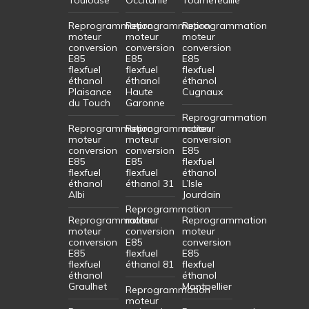
Reprogrammation
Reprogrammation
Reprogrammation
moteur
moteur
moteur
conversion
conversion
conversion
E85
E85
E85
flexfuel
flexfuel
flexfuel
éthanol
éthanol
éthanol
Plaisance
Haute
Cugnaux
du Touch
Garonne
Reprogrammation
Reprogrammation
Reprogrammation
moteur
moteur
moteur
conversion
conversion
conversion
E85
E85
E85
flexfuel
flexfuel
flexfuel
éthanol
éthanol
éthanol 31
L’Isle
Albi
Jourdain
Reprogrammation
Reprogrammation
moteur
Reprogrammation
moteur
conversion
moteur
conversion
E85
conversion
E85
flexfuel
E85
flexfuel
éthanol 81
flexfuel
éthanol
éthanol
Graulhet
Montpellier
Reprogrammation
moteur