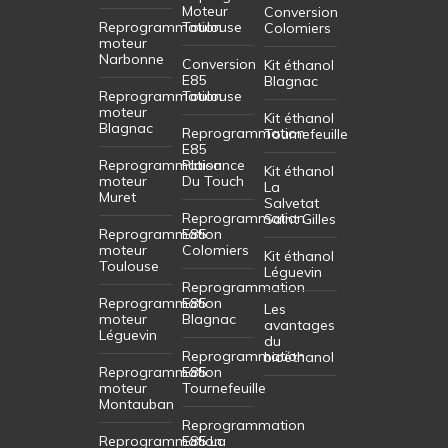
Moteur
Conversion
Reprogrammation
Toulouse
Colomiers
moteur
Narbonne
Conversion
Kit éthanol
E85
Blagnac
Reprogrammation
Toulouse
moteur
Kit éthanol
Blagnac
Reprogrammation
Tournefeuille
E85
Reprogrammation
Plaisance
Kit éthanol
moteur
Du Touch
La
Muret
Salvetat
Reprogrammation
Saint Gilles
Reprogrammation
E85
moteur
Colomiers
Kit éthanol
Toulouse
Léguevin
Reprogrammation
Reprogrammation
E85
Les
moteur
Blagnac
avantages
Léguevin
du
Reprogrammation
bioéthanol
Reprogrammation
E85
moteur
Tournefeuille
Montauban
Reprogrammation
Reprogrammation
E85 La