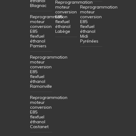
éthanol
Reprogrammation
Blagnac
moteur
Reprogrammation
conversion
moteur
Reprogrammation
E85
conversion
moteur
flexfuel
E85
conversion
éthanol
flexfuel
E85
Labège
éthanol
flexfuel
Midi
éthanol
Pyrénées
Pamiers
Reprogrammation
moteur
conversion
E85
flexfuel
éthanol
Ramonville
Reprogrammation
moteur
conversion
E85
flexfuel
éthanol
Castanet