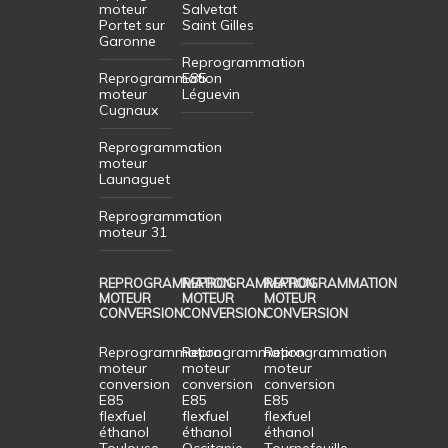
moteur
Salvetat
Portet sur
Saint Gilles
Garonne
Reprogrammation
Reprogrammation
E85
moteur
Léguevin
Cugnaux
Reprogrammation
moteur
Launaguet
Reprogrammation
moteur 31
REPROGRAMMATION
REPROGRAMMATION
REPROGRAMMATION
MOTEUR
MOTEUR
MOTEUR
CONVERSION
CONVERSION
CONVERSION
Reprogrammation
Reprogrammation
Reprogrammation
moteur
moteur
moteur
conversion
conversion
conversion
E85
E85
E85
flexfuel
flexfuel
flexfuel
éthanol
éthanol
éthanol
Toulouse
Occitanie
Tournefeuille