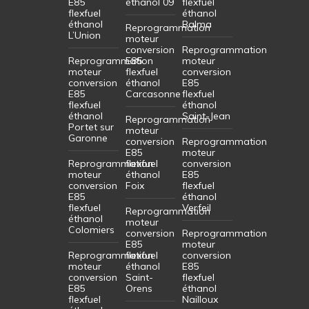
E85
éthanol 09
flexfuel
flexfuel
éthanol
éthanol
Balma
Reprogrammation
L’Union
moteur
conversion
Reprogrammation
Reprogrammation
E85
moteur
moteur
flexfuel
conversion
conversion
éthanol
E85
E85
Carcasonne
flexfuel
flexfuel
éthanol
éthanol
Saint-Jean
Reprogrammation
Portet sur
moteur
Garonne
conversion
Reprogrammation
E85
moteur
Reprogrammation
flexfuel
conversion
moteur
éthanol
E85
conversion
Foix
flexfuel
E85
éthanol
flexfuel
Verfeil
Reprogrammation
éthanol
moteur
Colomiers
conversion
Reprogrammation
E85
moteur
Reprogrammation
flexfuel
conversion
moteur
éthanol
E85
conversion
Saint-
flexfuel
E85
Orens
éthanol
flexfuel
Nailloux