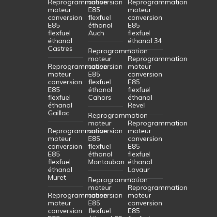
Reprogrammation
conversion
Reprogrammation
moteur
E85
moteur
conversion
flexfuel
conversion
E85
éthanol
E85
flexfuel
Auch
flexfuel
éthanol
éthanol 34
Castres
Reprogrammation
moteur
Reprogrammation
Reprogrammation
conversion
moteur
moteur
E85
conversion
conversion
flexfuel
E85
E85
éthanol
flexfuel
flexfuel
Cahors
éthanol
éthanol
Revel
Gaillac
Reprogrammation
moteur
Reprogrammation
Reprogrammation
conversion
moteur
moteur
E85
conversion
conversion
flexfuel
E85
E85
éthanol
flexfuel
flexfuel
Montauban
éthanol
éthanol
Lavaur
Muret
Reprogrammation
moteur
Reprogrammation
Reprogrammation
conversion
moteur
moteur
E85
conversion
conversion
flexfuel
E85