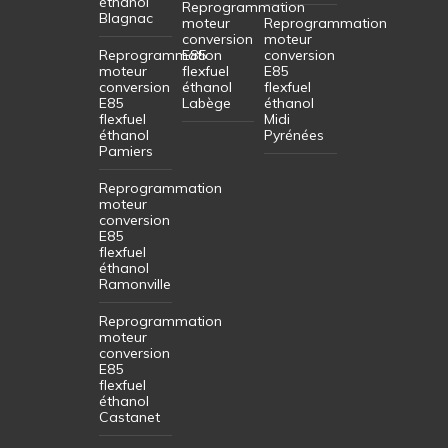
éthanol
Reprogrammation
Blagnac
moteur
Reprogrammation
conversion
moteur
Reprogrammation
E85
conversion
moteur
flexfuel
E85
conversion
éthanol
flexfuel
E85
Labège
éthanol
flexfuel
Midi
éthanol
Pyrénées
Pamiers
Reprogrammation
moteur
conversion
E85
flexfuel
éthanol
Ramonville
Reprogrammation
moteur
conversion
E85
flexfuel
éthanol
Castanet