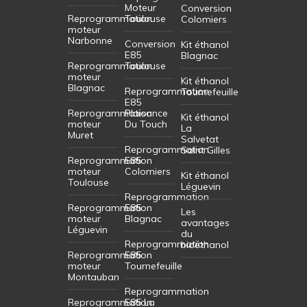
Moteur
Conversion
Reprogrammation
Toulouse
Colomiers
moteur
Narbonne
Conversion
Kit éthanol
E85
Blagnac
Reprogrammation
Toulouse
moteur
Kit éthanol
Blagnac
Reprogrammation
Tournefeuille
E85
Reprogrammation
Plaisance
Kit éthanol
moteur
Du Touch
La
Muret
Salvetat
Reprogrammation
Saint Gilles
Reprogrammation
E85
moteur
Colomiers
Kit éthanol
Toulouse
Léguevin
Reprogrammation
Reprogrammation
E85
Les
moteur
Blagnac
avantages
Léguevin
du
Reprogrammation
bioéthanol
Reprogrammation
E85
moteur
Tournefeuille
Montauban
Reprogrammation
Reprogrammation
E85 La