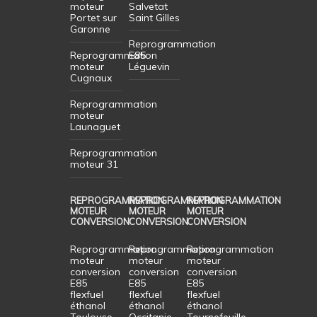
moteur
Salvetat
Portet sur
Saint Gilles
Garonne
Reprogrammation
Reprogrammation
E85
moteur
Léguevin
Cugnaux
Reprogrammation
moteur
Launaguet
Reprogrammation
moteur 31
REPROGRAMMATION
REPROGRAMMATION
REPROGRAMMATION
MOTEUR
MOTEUR
MOTEUR
CONVERSION
CONVERSION
CONVERSION
Reprogrammation
Reprogrammation
Reprogrammation
moteur
moteur
moteur
conversion
conversion
conversion
E85
E85
E85
flexfuel
flexfuel
flexfuel
éthanol
éthanol
éthanol
Toulouse
Occitanie
Tournefeuille