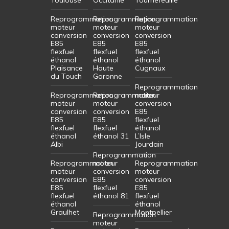
Reprogrammation
Reprogrammation
Reprogrammation
moteur
moteur
moteur
conversion
conversion
conversion
E85
E85
E85
flexfuel
flexfuel
flexfuel
éthanol
éthanol
éthanol
Plaisance
Haute
Cugnaux
du Touch
Garonne
Reprogrammation
Reprogrammation
Reprogrammation
moteur
moteur
moteur
conversion
conversion
conversion
E85
E85
E85
flexfuel
flexfuel
flexfuel
éthanol
éthanol
éthanol 31
L’Isle
Albi
Jourdain
Reprogrammation
Reprogrammation
moteur
Reprogrammation
moteur
conversion
moteur
conversion
E85
conversion
E85
flexfuel
E85
flexfuel
éthanol 81
flexfuel
éthanol
éthanol
Graulhet
Montpellier
Reprogrammation
moteur