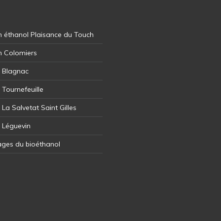
 éthanol Plaisance du Touch
n Colomiers
l Blagnac
 Tournefeuille
 La Salvetat Saint Gilles
l Léguevin
ages du bioéthanol