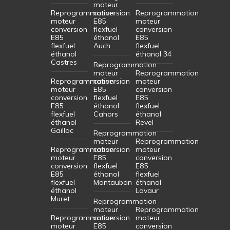
moteur
Reprogrammation
conversion
Reprogrammation
moteur
E85
moteur
conversion
flexfuel
conversion
E85
éthanol
E85
flexfuel
Auch
flexfuel
éthanol
éthanol 34
Castres
Reprogrammation
moteur
Reprogrammation
Reprogrammation
conversion
moteur
moteur
E85
conversion
conversion
flexfuel
E85
E85
éthanol
flexfuel
flexfuel
Cahors
éthanol
éthanol
Revel
Gaillac
Reprogrammation
moteur
Reprogrammation
Reprogrammation
conversion
moteur
moteur
E85
conversion
conversion
flexfuel
E85
E85
éthanol
flexfuel
flexfuel
Montauban
éthanol
éthanol
Lavaur
Muret
Reprogrammation
moteur
Reprogrammation
Reprogrammation
conversion
moteur
moteur
E85
conversion