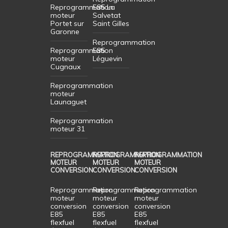
Reprogrammation
E85 La
moteur
Salvetat
Portet sur
Saint Gilles
Garonne
Reprogrammation
Reprogrammation
E85
moteur
Léguevin
Cugnaux
Reprogrammation
moteur
Launaguet
Reprogrammation
moteur 31
REPROGRAMMATION
REPROGRAMMATION
REPROGRAMMATION
MOTEUR
MOTEUR
MOTEUR
CONVERSION
CONVERSION
CONVERSION
Reprogrammation
Reprogrammation
Reprogrammation
moteur
moteur
moteur
conversion
conversion
conversion
E85
E85
E85
flexfuel
flexfuel
flexfuel