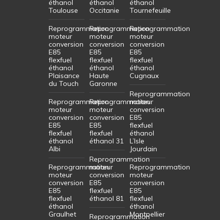
éthanol
éthanol
éthanol
Toulouse
Occitanie
Tournefeuille
Reprogrammation
Reprogrammation
Reprogrammation
moteur
moteur
moteur
conversion
conversion
conversion
E85
E85
E85
flexfuel
flexfuel
flexfuel
éthanol
éthanol
éthanol
Plaisance
Haute
Cugnaux
du Touch
Garonne
Reprogrammation
Reprogrammation
Reprogrammation
moteur
moteur
moteur
conversion
conversion
conversion
E85
E85
E85
flexfuel
flexfuel
flexfuel
éthanol
éthanol
éthanol 31
L’Isle
Albi
Jourdain
Reprogrammation
Reprogrammation
moteur
Reprogrammation
moteur
conversion
moteur
conversion
E85
conversion
E85
flexfuel
E85
flexfuel
éthanol 81
flexfuel
éthanol
éthanol
Graulhet
Montpellier
Reprogrammation