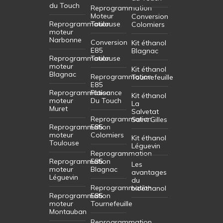
du Touch
Reprogrammation
Moteur
Conversion
Reprogrammation
Toulouse
Colomiers
moteur
Narbonne
Conversion
Kit éthanol
E85
Blagnac
Reprogrammation
Toulouse
moteur
Kit éthanol
Blagnac
Reprogrammation
Tournefeuille
E85
Reprogrammation
Plaisance
Kit éthanol
moteur
Du Touch
La
Muret
Salvetat
Reprogrammation
Saint Gilles
Reprogrammation
E85
moteur
Colomiers
Kit éthanol
Toulouse
Léguevin
Reprogrammation
Reprogrammation
E85
Les
moteur
Blagnac
avantages
Léguevin
du
Reprogrammation
bioéthanol
Reprogrammation
E85
moteur
Tournefeuille
Montauban
Reprogrammation