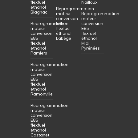
flexfuel
Nailloux
éthanol
Reprogrammation
Blagnac
moteur
Reprogrammation
conversion
moteur
Reprogrammation
E85
conversion
moteur
flexfuel
E85
conversion
éthanol
flexfuel
E85
Labège
éthanol
flexfuel
Midi
éthanol
Pyrénées
Pamiers
Reprogrammation
moteur
conversion
E85
flexfuel
éthanol
Ramonville
Reprogrammation
moteur
conversion
E85
flexfuel
éthanol
Castanet