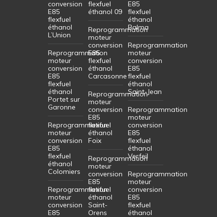
conversion
flexfuel
E85
E85
éthanol 09
flexfuel
flexfuel
éthanol
éthanol
Balma
Reprogrammation
L’Union
moteur
conversion
Reprogrammation
Reprogrammation
E85
moteur
moteur
flexfuel
conversion
conversion
éthanol
E85
E85
Carcasonne
flexfuel
flexfuel
éthanol
éthanol
Saint-Jean
Reprogrammation
Portet sur
moteur
Garonne
conversion
Reprogrammation
E85
moteur
Reprogrammation
flexfuel
conversion
moteur
éthanol
E85
conversion
Foix
flexfuel
E85
éthanol
flexfuel
Verfeil
Reprogrammation
éthanol
moteur
Colomiers
conversion
Reprogrammation
E85
moteur
Reprogrammation
flexfuel
conversion
moteur
éthanol
E85
conversion
Saint-
flexfuel
E85
Orens
éthanol