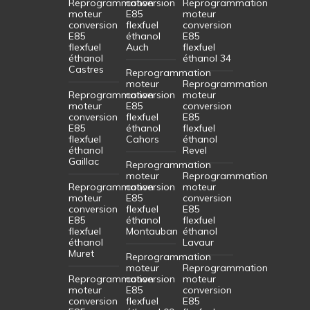
Reprogrammation
conversion
Reprogrammation
moteur
E85
moteur
conversion
flexfuel
conversion
E85
éthanol
E85
flexfuel
Auch
flexfuel
éthanol
éthanol 34
Castres
Reprogrammation
moteur
Reprogrammation
Reprogrammation
conversion
moteur
moteur
E85
conversion
conversion
flexfuel
E85
E85
éthanol
flexfuel
flexfuel
Cahors
éthanol
éthanol
Revel
Gaillac
Reprogrammation
moteur
Reprogrammation
Reprogrammation
conversion
moteur
moteur
E85
conversion
conversion
flexfuel
E85
E85
éthanol
flexfuel
flexfuel
Montauban
éthanol
éthanol
Lavaur
Muret
Reprogrammation
moteur
Reprogrammation
Reprogrammation
conversion
moteur
moteur
E85
conversion
conversion
flexfuel
E85