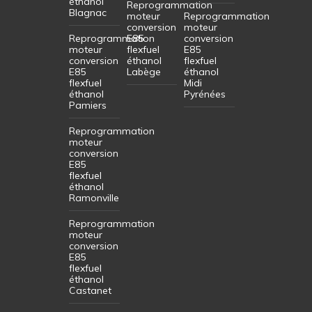
éthanol
Reprogrammation
Blagnac
moteur
Reprogrammation
conversion
moteur
Reprogrammation
E85
conversion
moteur
flexfuel
E85
conversion
éthanol
flexfuel
E85
Labège
éthanol
flexfuel
Midi
éthanol
Pyrénées
Pamiers
Reprogrammation
moteur
conversion
E85
flexfuel
éthanol
Ramonville
Reprogrammation
moteur
conversion
E85
flexfuel
éthanol
Castanet