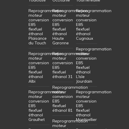
Reprogrammation
Reprogrammation
Reprogrammation
moteur
moteur
moteur
conversion
conversion
conversion
E85
E85
E85
flexfuel
flexfuel
flexfuel
éthanol
éthanol
éthanol
Plaisance
Haute
Cugnaux
du Touch
Garonne
Reprogrammation
Reprogrammation
Reprogrammation
moteur
moteur
moteur
conversion
conversion
conversion
E85
E85
E85
flexfuel
flexfuel
flexfuel
éthanol
éthanol
éthanol 31
L’Isle
Albi
Jourdain
Reprogrammation
Reprogrammation
moteur
Reprogrammation
moteur
conversion
moteur
conversion
E85
conversion
E85
flexfuel
E85
flexfuel
éthanol 81
flexfuel
éthanol
éthanol
Graulhet
Montpellier
Reprogrammation
moteur