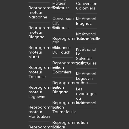
Moteur
Conversion
Reprogrammation
Toulouse
Colomiers
moteur
Narbonne
Conversion
Kit éthanol
E85
Blagnac
Reprogrammation
Toulouse
moteur
Kit éthanol
Blagnac
Reprogrammation
Tournefeuille
E85
Reprogrammation
Plaisance
Kit éthanol
moteur
Du Touch
La
Muret
Salvetat
Reprogrammation
Saint Gilles
Reprogrammation
E85
moteur
Colomiers
Kit éthanol
Toulouse
Léguevin
Reprogrammation
Reprogrammation
E85
Les
moteur
Blagnac
avantages
Léguevin
du
Reprogrammation
bioéthanol
Reprogrammation
E85
moteur
Tournefeuille
Montauban
Reprogrammation
Reprogrammation
E85 La