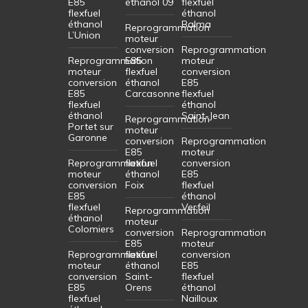
E85
éthanol 09
flexfuel
flexfuel
éthanol
éthanol
Balma
Reprogrammation
L’Union
moteur
conversion
Reprogrammation
Reprogrammation
E85
moteur
moteur
flexfuel
conversion
conversion
éthanol
E85
E85
Carcasonne
flexfuel
flexfuel
éthanol
éthanol
Saint-Jean
Reprogrammation
Portet sur
moteur
Garonne
conversion
Reprogrammation
E85
moteur
Reprogrammation
flexfuel
conversion
moteur
éthanol
E85
conversion
Foix
flexfuel
E85
éthanol
flexfuel
Verfeil
Reprogrammation
éthanol
moteur
Colomiers
conversion
Reprogrammation
E85
moteur
Reprogrammation
flexfuel
conversion
moteur
éthanol
E85
conversion
Saint-
flexfuel
E85
Orens
éthanol
flexfuel
Nailloux