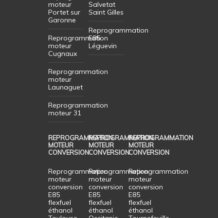
moteur
Salvetat
Portet sur
Saint Gilles
Garonne
Reprogrammation
Reprogrammation
E85
moteur
Léguevin
Cugnaux
Reprogrammation
moteur
Launaguet
Reprogrammation
moteur 31
REPROGRAMMATION
REPROGRAMMATION
REPROGRAMMATION
MOTEUR
MOTEUR
MOTEUR
CONVERSION
CONVERSION
CONVERSION
Reprogrammation
Reprogrammation
Reprogrammation
moteur
moteur
moteur
conversion
conversion
conversion
E85
E85
E85
flexfuel
flexfuel
flexfuel
éthanol
éthanol
éthanol
Toulouse
Occitanie
Tournefeuille