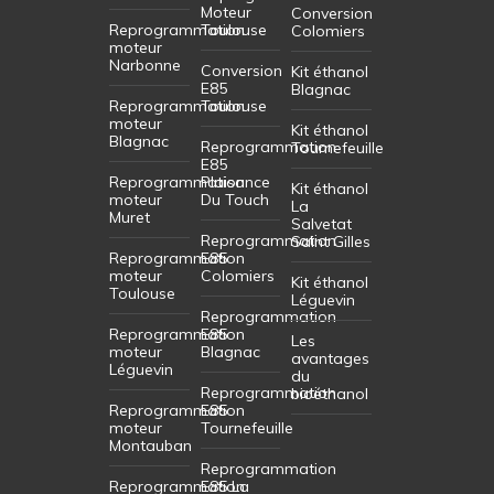
Moteur
Conversion
Reprogrammation
Toulouse
Colomiers
moteur
Narbonne
Conversion
Kit éthanol
E85
Blagnac
Reprogrammation
Toulouse
moteur
Kit éthanol
Blagnac
Reprogrammation
Tournefeuille
E85
Reprogrammation
Plaisance
Kit éthanol
moteur
Du Touch
La
Muret
Salvetat
Reprogrammation
Saint Gilles
Reprogrammation
E85
moteur
Colomiers
Kit éthanol
Toulouse
Léguevin
Reprogrammation
Reprogrammation
E85
Les
moteur
Blagnac
avantages
Léguevin
du
Reprogrammation
bioéthanol
Reprogrammation
E85
moteur
Tournefeuille
Montauban
Reprogrammation
Reprogrammation
E85 La