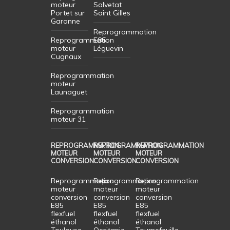
moteur
Salvetat
Portet sur
Saint Gilles
Garonne
Reprogrammation
Reprogrammation
E85
moteur
Léguevin
Cugnaux
Reprogrammation
moteur
Launaguet
Reprogrammation
moteur 31
REPROGRAMMATION
REPROGRAMMATION
REPROGRAMMATION
MOTEUR
MOTEUR
MOTEUR
CONVERSION
CONVERSION
CONVERSION
Reprogrammation
Reprogrammation
Reprogrammation
moteur
moteur
moteur
conversion
conversion
conversion
E85
E85
E85
flexfuel
flexfuel
flexfuel
éthanol
éthanol
éthanol
Toulouse
Occitanie
Tournefeuille