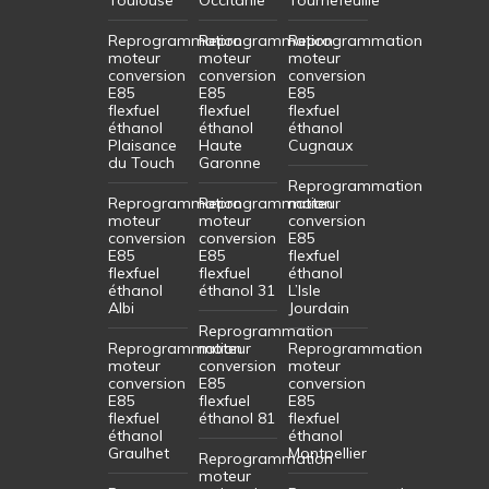
Reprogrammation
Reprogrammation
Reprogrammation
moteur
moteur
moteur
conversion
conversion
conversion
E85
E85
E85
flexfuel
flexfuel
flexfuel
éthanol
éthanol
éthanol
Plaisance
Haute
Cugnaux
du Touch
Garonne
Reprogrammation
Reprogrammation
Reprogrammation
moteur
moteur
moteur
conversion
conversion
conversion
E85
E85
E85
flexfuel
flexfuel
flexfuel
éthanol
éthanol
éthanol 31
L’Isle
Albi
Jourdain
Reprogrammation
Reprogrammation
moteur
Reprogrammation
moteur
conversion
moteur
conversion
E85
conversion
E85
flexfuel
E85
flexfuel
éthanol 81
flexfuel
éthanol
éthanol
Graulhet
Montpellier
Reprogrammation
moteur