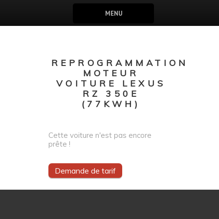
MENU
REPROGRAMMATION
MOTEUR
VOITURE LEXUS
RZ 350E
(77KWH)
Cette voiture n'est pas encore
prête !
Demande de tarif