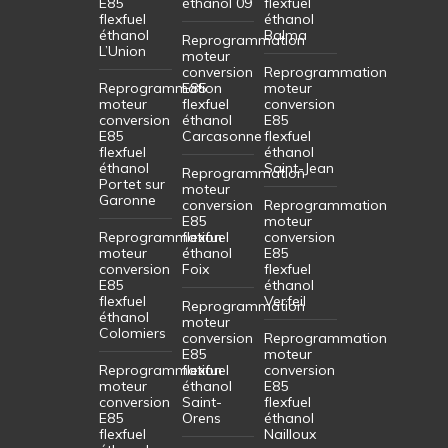
E85
éthanol 09
flexfuel
flexfuel
éthanol
éthanol
Balma
Reprogrammation
L’Union
moteur
conversion
Reprogrammation
Reprogrammation
E85
moteur
moteur
flexfuel
conversion
conversion
éthanol
E85
E85
Carcasonne
flexfuel
flexfuel
éthanol
éthanol
Saint-Jean
Reprogrammation
Portet sur
moteur
Garonne
conversion
Reprogrammation
E85
moteur
Reprogrammation
flexfuel
conversion
moteur
éthanol
E85
conversion
Foix
flexfuel
E85
éthanol
flexfuel
Verfeil
Reprogrammation
éthanol
moteur
Colomiers
conversion
Reprogrammation
E85
moteur
Reprogrammation
flexfuel
conversion
moteur
éthanol
E85
conversion
Saint-
flexfuel
E85
Orens
éthanol
flexfuel
Nailloux