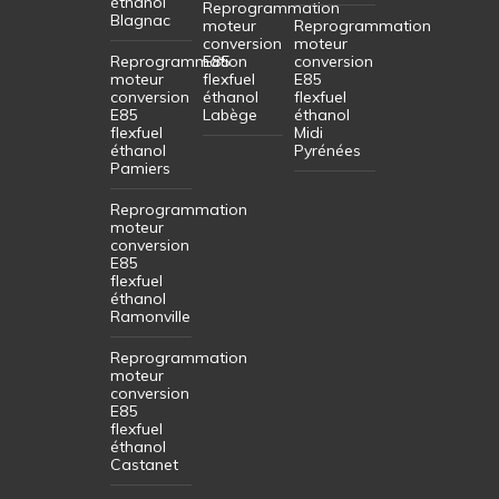
éthanol
Reprogrammation
Blagnac
moteur
Reprogrammation
conversion
moteur
Reprogrammation
E85
conversion
moteur
flexfuel
E85
conversion
éthanol
flexfuel
E85
Labège
éthanol
flexfuel
Midi
éthanol
Pyrénées
Pamiers
Reprogrammation
moteur
conversion
E85
flexfuel
éthanol
Ramonville
Reprogrammation
moteur
conversion
E85
flexfuel
éthanol
Castanet