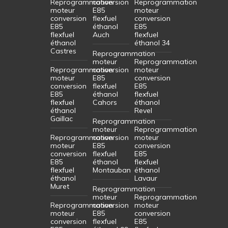
Reprogrammation
conversion
Reprogrammation
moteur
E85
moteur
conversion
flexfuel
conversion
E85
éthanol
E85
flexfuel
Auch
flexfuel
éthanol
éthanol 34
Castres
Reprogrammation
moteur
Reprogrammation
Reprogrammation
conversion
moteur
moteur
E85
conversion
conversion
flexfuel
E85
E85
éthanol
flexfuel
flexfuel
Cahors
éthanol
éthanol
Revel
Gaillac
Reprogrammation
moteur
Reprogrammation
Reprogrammation
conversion
moteur
moteur
E85
conversion
conversion
flexfuel
E85
E85
éthanol
flexfuel
flexfuel
Montauban
éthanol
éthanol
Lavaur
Muret
Reprogrammation
moteur
Reprogrammation
Reprogrammation
conversion
moteur
moteur
E85
conversion
conversion
flexfuel
E85