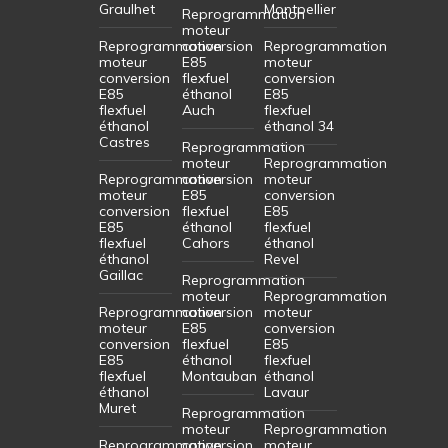
Graulhet
Montpellier
Reprogrammation
moteur
Reprogrammation
conversion
Reprogrammation
moteur
E85
moteur
conversion
flexfuel
conversion
E85
éthanol
E85
flexfuel
Auch
flexfuel
éthanol
éthanol 34
Castres
Reprogrammation
moteur
Reprogrammation
Reprogrammation
conversion
moteur
moteur
E85
conversion
conversion
flexfuel
E85
E85
éthanol
flexfuel
flexfuel
Cahors
éthanol
éthanol
Revel
Gaillac
Reprogrammation
moteur
Reprogrammation
Reprogrammation
conversion
moteur
moteur
E85
conversion
conversion
flexfuel
E85
E85
éthanol
flexfuel
flexfuel
Montauban
éthanol
éthanol
Lavaur
Muret
Reprogrammation
moteur
Reprogrammation
Reprogrammation
conversion
moteur