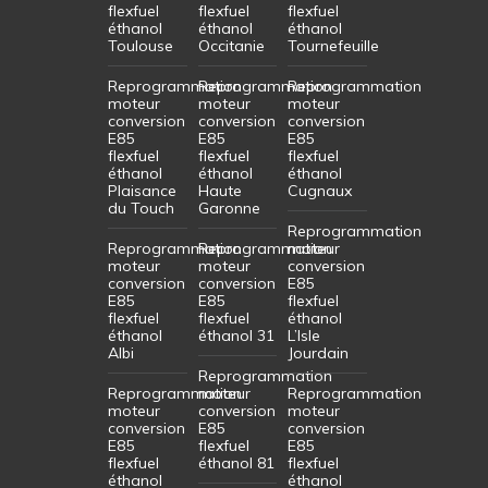
flexfuel
flexfuel
flexfuel
éthanol
éthanol
éthanol
Toulouse
Occitanie
Tournefeuille
Reprogrammation
Reprogrammation
Reprogrammation
moteur
moteur
moteur
conversion
conversion
conversion
E85
E85
E85
flexfuel
flexfuel
flexfuel
éthanol
éthanol
éthanol
Plaisance
Haute
Cugnaux
du Touch
Garonne
Reprogrammation
Reprogrammation
Reprogrammation
moteur
moteur
moteur
conversion
conversion
conversion
E85
E85
E85
flexfuel
flexfuel
flexfuel
éthanol
éthanol
éthanol 31
L’Isle
Albi
Jourdain
Reprogrammation
Reprogrammation
moteur
Reprogrammation
moteur
conversion
moteur
conversion
E85
conversion
E85
flexfuel
E85
flexfuel
éthanol 81
flexfuel
éthanol
éthanol