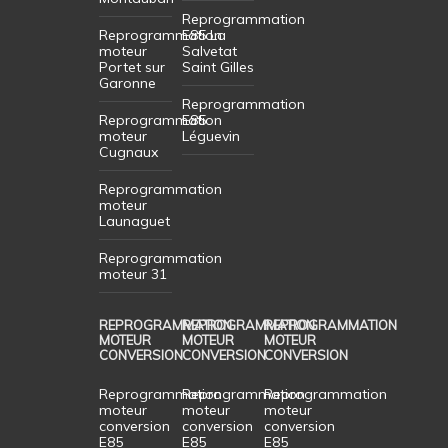
Reprogrammation
Reprogrammation
E85 La
moteur
Salvetat
Portet sur
Saint Gilles
Garonne
Reprogrammation
Reprogrammation
E85
moteur
Léguevin
Cugnaux
Reprogrammation
moteur
Launaguet
Reprogrammation
moteur 31
REPROGRAMMATION
REPROGRAMMATION
REPROGRAMMATION
MOTEUR
MOTEUR
MOTEUR
CONVERSION
CONVERSION
CONVERSION
Reprogrammation
Reprogrammation
Reprogrammation
moteur
moteur
moteur
conversion
conversion
conversion
E85
E85
E85