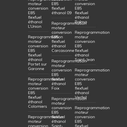
moteur
E85
conversion
conversion
flexfuel
E85
E85
éthanol 09
flexfuel
flexfuel
éthanol
éthanol
Balma
Reprogrammation
L’Union
moteur
conversion
Reprogrammation
Reprogrammation
E85
moteur
moteur
flexfuel
conversion
conversion
éthanol
E85
E85
Carcasonne
flexfuel
flexfuel
éthanol
éthanol
Saint-Jean
Reprogrammation
Portet sur
moteur
Garonne
conversion
Reprogrammation
E85
moteur
Reprogrammation
flexfuel
conversion
moteur
éthanol
E85
conversion
Foix
flexfuel
E85
éthanol
flexfuel
Verfeil
Reprogrammation
éthanol
moteur
Colomiers
conversion
Reprogrammation
E85
moteur
Reprogrammation
flexfuel
conversion
moteur
éthanol
E85
conversion
Saint-
flexfuel