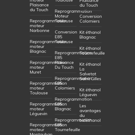
Plaisance
Plaisance
du Touch
du Touch
Reprogrammation
Moteur
Conversion
Reprogrammation
Toulouse
Colomiers
moteur
Narbonne
Conversion
Kit éthanol
E85
Blagnac
Reprogrammation
Toulouse
moteur
Kit éthanol
Blagnac
Reprogrammation
Tournefeuille
E85
Reprogrammation
Plaisance
Kit éthanol
moteur
Du Touch
La
Muret
Salvetat
Reprogrammation
Saint Gilles
Reprogrammation
E85
moteur
Colomiers
Kit éthanol
Toulouse
Léguevin
Reprogrammation
Reprogrammation
E85
Les
moteur
Blagnac
avantages
Léguevin
du
Reprogrammation
bioéthanol
Reprogrammation
E85
moteur
Tournefeuille
Montauban