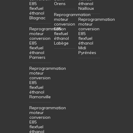
E85
Orens
éthanol
flexfuel
Nailloux
éthanol
Reprogrammation
Blagnac
moteur
Reprogrammation
conversion
moteur
Reprogrammation
E85
conversion
moteur
flexfuel
E85
conversion
éthanol
flexfuel
E85
Labège
éthanol
flexfuel
Midi
éthanol
Pyrénées
Pamiers
Reprogrammation
moteur
conversion
E85
flexfuel
éthanol
Ramonville
Reprogrammation
moteur
conversion
E85
flexfuel
éthanol