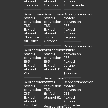
éthanol
éthanol
éthanol
Toulouse
Occitanie
Tournefeuille
Reprogrammation
Reprogrammation
Reprogrammation
moteur
moteur
moteur
conversion
conversion
conversion
E85
E85
E85
flexfuel
flexfuel
flexfuel
éthanol
éthanol
éthanol
Plaisance
Haute
Cugnaux
du Touch
Garonne
Reprogrammation
Reprogrammation
Reprogrammation
moteur
moteur
moteur
conversion
conversion
conversion
E85
E85
E85
flexfuel
flexfuel
flexfuel
éthanol
éthanol
éthanol 31
L’Isle
Albi
Jourdain
Reprogrammation
Reprogrammation
moteur
Reprogrammation
moteur
conversion
moteur
conversion
E85
conversion
E85
flexfuel
E85
flexfuel
éthanol 81
flexfuel
éthanol
éthanol
Graulhet
Montpellier
Reprogrammation