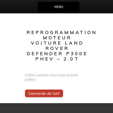
MENU
REPROGRAMMATION
MOTEUR
VOITURE LAND
ROVER
DEFENDER P300E
PHEV – 2.0T
Cette voiture n'est pas encore
prête !
Demande de tarif