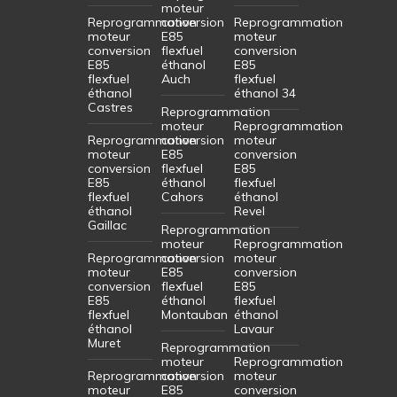
moteur
Reprogrammation
conversion
Reprogrammation
moteur
E85
moteur
conversion
flexfuel
conversion
E85
éthanol
E85
flexfuel
Auch
flexfuel
éthanol
éthanol 34
Castres
Reprogrammation
moteur
Reprogrammation
Reprogrammation
conversion
moteur
moteur
E85
conversion
conversion
flexfuel
E85
E85
éthanol
flexfuel
flexfuel
Cahors
éthanol
éthanol
Revel
Gaillac
Reprogrammation
moteur
Reprogrammation
Reprogrammation
conversion
moteur
moteur
E85
conversion
conversion
flexfuel
E85
E85
éthanol
flexfuel
flexfuel
Montauban
éthanol
éthanol
Lavaur
Muret
Reprogrammation
moteur
Reprogrammation
Reprogrammation
conversion
moteur
moteur
E85
conversion