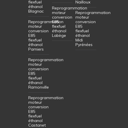
flexfuel
Nailloux
éthanol
Reprogrammation
Blagnac
moteur
Reprogrammation
conversion
moteur
Reprogrammation
E85
conversion
moteur
flexfuel
E85
conversion
éthanol
flexfuel
E85
Labège
éthanol
flexfuel
Midi
éthanol
Pyrénées
Pamiers
Reprogrammation
moteur
conversion
E85
flexfuel
éthanol
Ramonville
Reprogrammation
moteur
conversion
E85
flexfuel
éthanol
Castanet