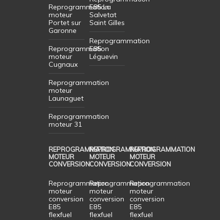
Reprogrammation
E85 La
moteur
Salvetat
Portet sur
Saint Gilles
Garonne
Reprogrammation
Reprogrammation
E85
moteur
Léguevin
Cugnaux
Reprogrammation
moteur
Launaguet
Reprogrammation
moteur 31
REPROGRAMMATION
REPROGRAMMATION
REPROGRAMMATION
MOTEUR
MOTEUR
MOTEUR
CONVERSION
CONVERSION
CONVERSION
Reprogrammation
Reprogrammation
Reprogrammation
moteur
moteur
moteur
conversion
conversion
conversion
E85
E85
E85
flexfuel
flexfuel
flexfuel