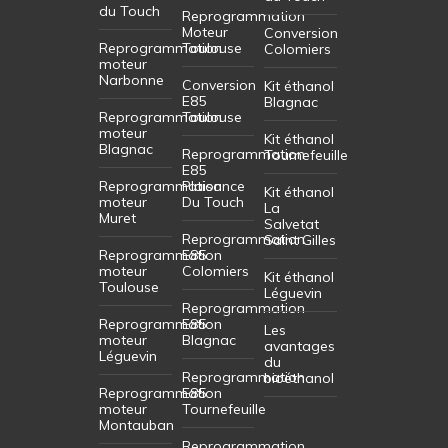
du Touch
Reprogrammation
Moteur
Conversion
Reprogrammation
Toulouse
Colomiers
moteur
Narbonne
Conversion
Kit éthanol
E85
Blagnac
Reprogrammation
Toulouse
moteur
Kit éthanol
Blagnac
Reprogrammation
Tournefeuille
E85
Reprogrammation
Plaisance
Kit éthanol
moteur
Du Touch
La
Muret
Salvetat
Reprogrammation
Saint Gilles
Reprogrammation
E85
moteur
Colomiers
Kit éthanol
Toulouse
Léguevin
Reprogrammation
Reprogrammation
E85
Les
moteur
Blagnac
avantages
Léguevin
du
Reprogrammation
bioéthanol
Reprogrammation
E85
moteur
Tournefeuille
Montauban
Reprogrammation