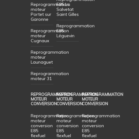
Reprogrammation
E85 La
moteur
Salvetat
Portet sur
Saint Gilles
Garonne
Reprogrammation
Reprogrammation
E85
moteur
Léguevin
Cugnaux
Reprogrammation
moteur
Launaguet
Reprogrammation
moteur 31
REPROGRAMMATION
REPROGRAMMATION
REPROGRAMMATION
MOTEUR
MOTEUR
MOTEUR
CONVERSION
CONVERSION
CONVERSION
Reprogrammation
Reprogrammation
Reprogrammation
moteur
moteur
moteur
conversion
conversion
conversion
E85
E85
E85
flexfuel
flexfuel
flexfuel