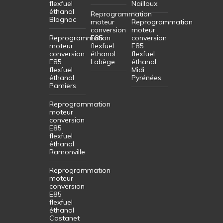
flexfuel
Nailloux
éthanol
Reprogrammation
Blagnac
moteur
Reprogrammation
conversion
moteur
Reprogrammation
E85
conversion
moteur
flexfuel
E85
conversion
éthanol
flexfuel
E85
Labège
éthanol
flexfuel
Midi
éthanol
Pyrénées
Pamiers
Reprogrammation
moteur
conversion
E85
flexfuel
éthanol
Ramonville
Reprogrammation
moteur
conversion
E85
flexfuel
éthanol
Castanet