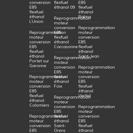
conversion
flexfuel
E85
E85
éthanol 09
flexfuel
flexfuel
éthanol
éthanol
Balma
Reprogrammation
L’Union
moteur
conversion
Reprogrammation
Reprogrammation
E85
moteur
moteur
flexfuel
conversion
conversion
éthanol
E85
E85
Carcasonne
flexfuel
flexfuel
éthanol
éthanol
Saint-Jean
Reprogrammation
Portet sur
moteur
Garonne
conversion
Reprogrammation
E85
moteur
Reprogrammation
flexfuel
conversion
moteur
éthanol
E85
conversion
Foix
flexfuel
E85
éthanol
flexfuel
Verfeil
Reprogrammation
éthanol
moteur
Colomiers
conversion
Reprogrammation
E85
moteur
Reprogrammation
flexfuel
conversion
moteur
éthanol
E85
conversion
Saint-
flexfuel
E85
Orens
éthanol