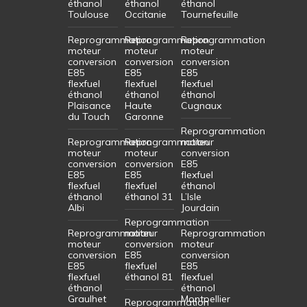
éthanol
éthanol
éthanol
Toulouse
Occitanie
Tournefeuille
Reprogrammation
Reprogrammation
Reprogrammation
moteur
moteur
moteur
conversion
conversion
conversion
E85
E85
E85
flexfuel
flexfuel
flexfuel
éthanol
éthanol
éthanol
Plaisance
Haute
Cugnaux
du Touch
Garonne
Reprogrammation
Reprogrammation
Reprogrammation
moteur
moteur
moteur
conversion
conversion
conversion
E85
E85
E85
flexfuel
flexfuel
flexfuel
éthanol
éthanol
éthanol 31
L’Isle
Albi
Jourdain
Reprogrammation
Reprogrammation
moteur
Reprogrammation
moteur
conversion
moteur
conversion
E85
conversion
E85
flexfuel
E85
flexfuel
éthanol 81
flexfuel
éthanol
éthanol
Graulhet
Montpellier
Reprogrammation