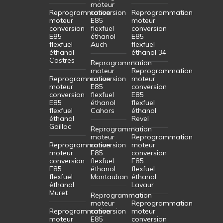
moteur
Reprogrammation
conversion
Reprogrammation
moteur
E85
moteur
conversion
flexfuel
conversion
E85
éthanol
E85
flexfuel
Auch
flexfuel
éthanol
éthanol 34
Castres
Reprogrammation
moteur
Reprogrammation
Reprogrammation
conversion
moteur
moteur
E85
conversion
conversion
flexfuel
E85
E85
éthanol
flexfuel
flexfuel
Cahors
éthanol
éthanol
Revel
Gaillac
Reprogrammation
moteur
Reprogrammation
Reprogrammation
conversion
moteur
moteur
E85
conversion
conversion
flexfuel
E85
E85
éthanol
flexfuel
flexfuel
Montauban
éthanol
éthanol
Lavaur
Muret
Reprogrammation
moteur
Reprogrammation
Reprogrammation
conversion
moteur
moteur
E85
conversion