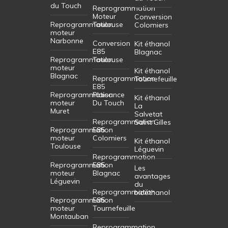
du Touch
Reprogrammation
Moteur
Conversion
Reprogrammation
Toulouse
Colomiers
moteur
Narbonne
Conversion
Kit éthanol
E85
Blagnac
Reprogrammation
Toulouse
moteur
Kit éthanol
Blagnac
Reprogrammation
Tournefeuille
E85
Reprogrammation
Plaisance
Kit éthanol
moteur
Du Touch
La
Muret
Salvetat
Reprogrammation
Saint Gilles
Reprogrammation
E85
moteur
Colomiers
Kit éthanol
Toulouse
Léguevin
Reprogrammation
Reprogrammation
E85
Les
moteur
Blagnac
avantages
Léguevin
du
Reprogrammation
bioéthanol
Reprogrammation
E85
moteur
Tournefeuille
Montauban
Reprogrammation