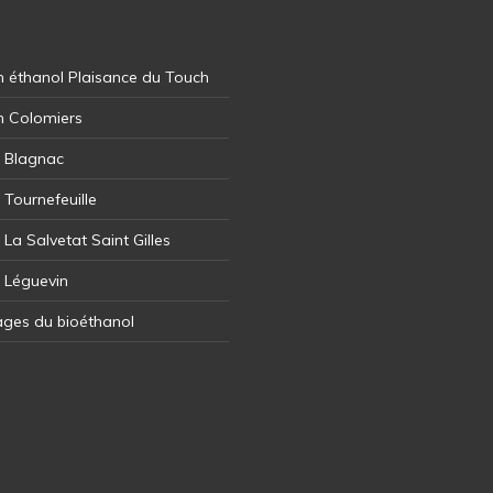
 éthanol Plaisance du Touch
n Colomiers
l Blagnac
 Tournefeuille
 La Salvetat Saint Gilles
l Léguevin
ages du bioéthanol