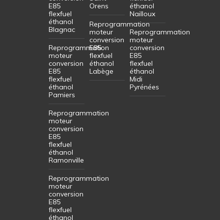
E85
Orens
éthanol
flexfuel
Nailloux
éthanol
Reprogrammation
Blagnac
moteur
Reprogrammation
conversion
moteur
Reprogrammation
E85
conversion
moteur
flexfuel
E85
conversion
éthanol
flexfuel
E85
Labège
éthanol
flexfuel
Midi
éthanol
Pyrénées
Pamiers
Reprogrammation
moteur
conversion
E85
flexfuel
éthanol
Ramonville
Reprogrammation
moteur
conversion
E85
flexfuel
éthanol