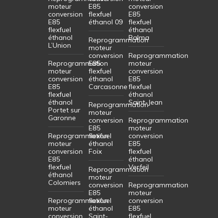
moteur
E85
conversion
conversion
flexfuel
E85
E85
éthanol 09
flexfuel
flexfuel
éthanol
éthanol
Balma
Reprogrammation
L’Union
moteur
conversion
Reprogrammation
Reprogrammation
E85
moteur
moteur
flexfuel
conversion
conversion
éthanol
E85
E85
Carcasonne
flexfuel
flexfuel
éthanol
éthanol
Saint-Jean
Reprogrammation
Portet sur
moteur
Garonne
conversion
Reprogrammation
E85
moteur
Reprogrammation
flexfuel
conversion
moteur
éthanol
E85
conversion
Foix
flexfuel
E85
éthanol
flexfuel
Verfeil
Reprogrammation
éthanol
moteur
Colomiers
conversion
Reprogrammation
E85
moteur
Reprogrammation
flexfuel
conversion
moteur
éthanol
E85
conversion
Saint-
flexfuel