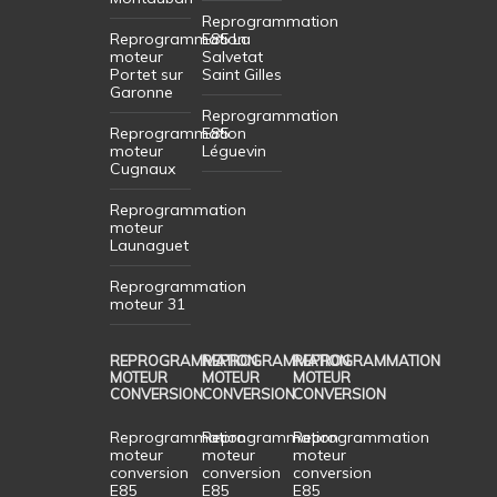
Reprogrammation
Reprogrammation
E85 La
moteur
Salvetat
Portet sur
Saint Gilles
Garonne
Reprogrammation
Reprogrammation
E85
moteur
Léguevin
Cugnaux
Reprogrammation
moteur
Launaguet
Reprogrammation
moteur 31
REPROGRAMMATION
REPROGRAMMATION
REPROGRAMMATION
MOTEUR
MOTEUR
MOTEUR
CONVERSION
CONVERSION
CONVERSION
Reprogrammation
Reprogrammation
Reprogrammation
moteur
moteur
moteur
conversion
conversion
conversion
E85
E85
E85