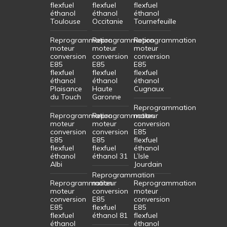
flexfuel
flexfuel
flexfuel
éthanol
éthanol
éthanol
Toulouse
Occitanie
Tournefeuille
Reprogrammation
Reprogrammation
Reprogrammation
moteur
moteur
moteur
conversion
conversion
conversion
E85
E85
E85
flexfuel
flexfuel
flexfuel
éthanol
éthanol
éthanol
Plaisance
Haute
Cugnaux
du Touch
Garonne
Reprogrammation
Reprogrammation
Reprogrammation
moteur
moteur
moteur
conversion
conversion
conversion
E85
E85
E85
flexfuel
flexfuel
flexfuel
éthanol
éthanol
éthanol 31
L’Isle
Albi
Jourdain
Reprogrammation
Reprogrammation
moteur
Reprogrammation
moteur
conversion
moteur
conversion
E85
conversion
E85
flexfuel
E85
flexfuel
éthanol 81
flexfuel
éthanol
éthanol