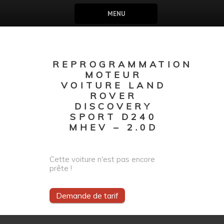
MENU
REPROGRAMMATION
MOTEUR
VOITURE LAND
ROVER
DISCOVERY
SPORT D240
MHEV – 2.0D
Cette voiture n'est pas encore
prête !
Demande de tarif