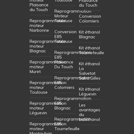
Plaisance
Plaisance
du Touch
du Touch
Reprogrammation
Moteur
Conversion
Reprogrammation
Toulouse
Colomiers
moteur
Narbonne
Conversion
Kit éthanol
E85
Blagnac
Reprogrammation
Toulouse
moteur
Kit éthanol
Blagnac
Reprogrammation
Tournefeuille
E85
Reprogrammation
Plaisance
Kit éthanol
moteur
Du Touch
La
Muret
Salvetat
Reprogrammation
Saint Gilles
Reprogrammation
E85
moteur
Colomiers
Kit éthanol
Toulouse
Léguevin
Reprogrammation
Reprogrammation
E85
Les
moteur
Blagnac
avantages
Léguevin
du
Reprogrammation
bioéthanol
Reprogrammation
E85
moteur
Tournefeuille
Montauban