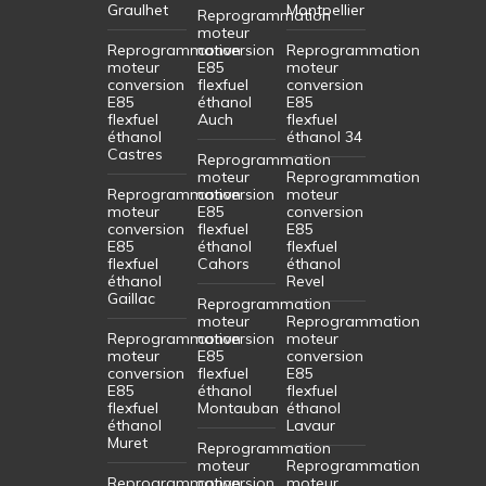
Graulhet
Montpellier
Reprogrammation
moteur
Reprogrammation
conversion
Reprogrammation
moteur
E85
moteur
conversion
flexfuel
conversion
E85
éthanol
E85
flexfuel
Auch
flexfuel
éthanol
éthanol 34
Castres
Reprogrammation
moteur
Reprogrammation
Reprogrammation
conversion
moteur
moteur
E85
conversion
conversion
flexfuel
E85
E85
éthanol
flexfuel
flexfuel
Cahors
éthanol
éthanol
Revel
Gaillac
Reprogrammation
moteur
Reprogrammation
Reprogrammation
conversion
moteur
moteur
E85
conversion
conversion
flexfuel
E85
E85
éthanol
flexfuel
flexfuel
Montauban
éthanol
éthanol
Lavaur
Muret
Reprogrammation
moteur
Reprogrammation
Reprogrammation
conversion
moteur