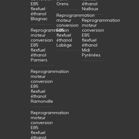
E85
Orens
éthanol
flexfuel
Nailloux
éthanol
Reprogrammation
Blagnac
moteur
Reprogrammation
conversion
moteur
Reprogrammation
E85
conversion
moteur
flexfuel
E85
conversion
éthanol
flexfuel
E85
Labège
éthanol
flexfuel
Midi
éthanol
Pyrénées
Pamiers
Reprogrammation
moteur
conversion
E85
flexfuel
éthanol
Ramonville
Reprogrammation
moteur
conversion
E85
flexfuel
éthanol