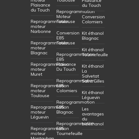
Plaisance
Plaisance
du Touch
du Touch
Reprogrammation
Moteur
Conversion
Reprogrammation
Toulouse
Colomiers
moteur
Narbonne
Conversion
Kit éthanol
E85
Blagnac
Reprogrammation
Toulouse
moteur
Kit éthanol
Blagnac
Reprogrammation
Tournefeuille
E85
Reprogrammation
Plaisance
Kit éthanol
moteur
Du Touch
La
Muret
Salvetat
Reprogrammation
Saint Gilles
Reprogrammation
E85
moteur
Colomiers
Kit éthanol
Toulouse
Léguevin
Reprogrammation
Reprogrammation
E85
Les
moteur
Blagnac
avantages
Léguevin
du
Reprogrammation
bioéthanol
Reprogrammation
E85
moteur
Tournefeuille
Montauban