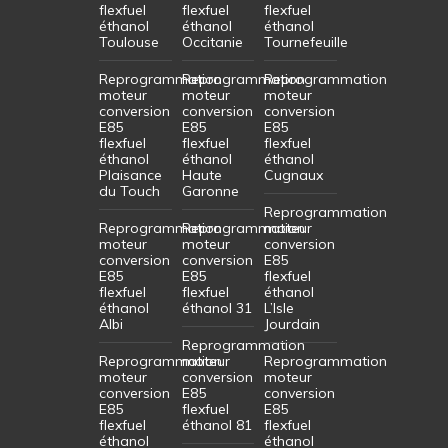
flexfuel
flexfuel
flexfuel
éthanol
éthanol
éthanol
Toulouse
Occitanie
Tournefeuille
Reprogrammation
Reprogrammation
Reprogrammation
moteur
moteur
moteur
conversion
conversion
conversion
E85
E85
E85
flexfuel
flexfuel
flexfuel
éthanol
éthanol
éthanol
Plaisance
Haute
Cugnaux
du Touch
Garonne
Reprogrammation
Reprogrammation
Reprogrammation
moteur
moteur
moteur
conversion
conversion
conversion
E85
E85
E85
flexfuel
flexfuel
flexfuel
éthanol
éthanol
éthanol 31
L’Isle
Albi
Jourdain
Reprogrammation
Reprogrammation
moteur
Reprogrammation
moteur
conversion
moteur
conversion
E85
conversion
E85
flexfuel
E85
flexfuel
éthanol 81
flexfuel
éthanol
éthanol