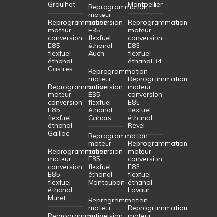
Graulhet
Montpellier
Reprogrammation
moteur
Reprogrammation
conversion
Reprogrammation
moteur
E85
moteur
conversion
flexfuel
conversion
E85
éthanol
E85
flexfuel
Auch
flexfuel
éthanol
éthanol 34
Castres
Reprogrammation
moteur
Reprogrammation
Reprogrammation
conversion
moteur
moteur
E85
conversion
conversion
flexfuel
E85
E85
éthanol
flexfuel
flexfuel
Cahors
éthanol
éthanol
Revel
Gaillac
Reprogrammation
moteur
Reprogrammation
Reprogrammation
conversion
moteur
moteur
E85
conversion
conversion
flexfuel
E85
E85
éthanol
flexfuel
flexfuel
Montauban
éthanol
éthanol
Lavaur
Muret
Reprogrammation
moteur
Reprogrammation
Reprogrammation
conversion
moteur