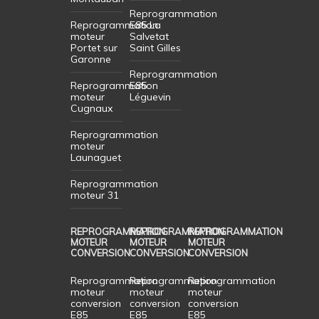
Reprogrammation
Reprogrammation
E85 La
moteur
Salvetat
Portet sur
Saint Gilles
Garonne
Reprogrammation
Reprogrammation
E85
moteur
Léguevin
Cugnaux
Reprogrammation
moteur
Launaguet
Reprogrammation
moteur 31
REPROGRAMMATION
REPROGRAMMATION
REPROGRAMMATION
MOTEUR
MOTEUR
MOTEUR
CONVERSION
CONVERSION
CONVERSION
Reprogrammation
Reprogrammation
Reprogrammation
moteur
moteur
moteur
conversion
conversion
conversion
E85
E85
E85