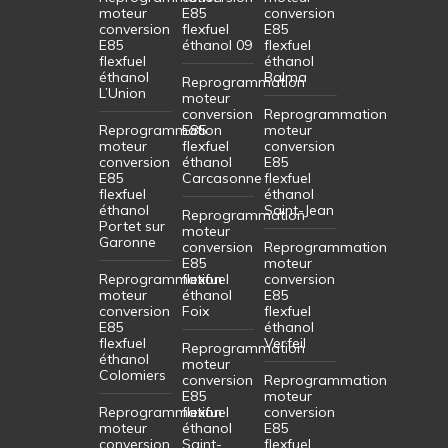
moteur
E85
conversion
conversion
flexfuel
E85
E85
éthanol 09
flexfuel
flexfuel
éthanol
éthanol
Balma
Reprogrammation
L’Union
moteur
conversion
Reprogrammation
Reprogrammation
E85
moteur
moteur
flexfuel
conversion
conversion
éthanol
E85
E85
Carcasonne
flexfuel
flexfuel
éthanol
éthanol
Saint-Jean
Reprogrammation
Portet sur
moteur
Garonne
conversion
Reprogrammation
E85
moteur
Reprogrammation
flexfuel
conversion
moteur
éthanol
E85
conversion
Foix
flexfuel
E85
éthanol
flexfuel
Verfeil
Reprogrammation
éthanol
moteur
Colomiers
conversion
Reprogrammation
E85
moteur
Reprogrammation
flexfuel
conversion
moteur
éthanol
E85
conversion
Saint-
flexfuel