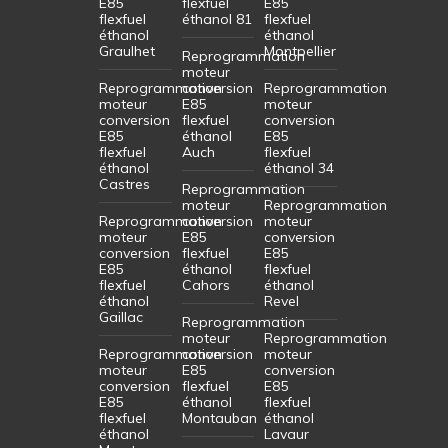
E85
flexfuel
E85
flexfuel
éthanol 81
flexfuel
éthanol
éthanol
Graulhet
Montpellier
Reprogrammation
moteur
Reprogrammation
conversion
Reprogrammation
moteur
E85
moteur
conversion
flexfuel
conversion
E85
éthanol
E85
flexfuel
Auch
flexfuel
éthanol
éthanol 34
Castres
Reprogrammation
moteur
Reprogrammation
Reprogrammation
conversion
moteur
moteur
E85
conversion
conversion
flexfuel
E85
E85
éthanol
flexfuel
flexfuel
Cahors
éthanol
éthanol
Revel
Gaillac
Reprogrammation
moteur
Reprogrammation
Reprogrammation
conversion
moteur
moteur
E85
conversion
conversion
flexfuel
E85
E85
éthanol
flexfuel
flexfuel
Montauban
éthanol
éthanol
Lavaur