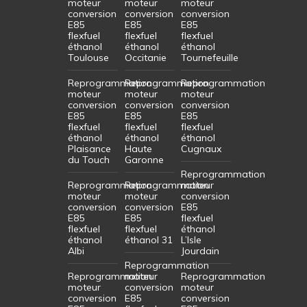
moteur
moteur
moteur
conversion
conversion
conversion
E85
E85
E85
flexfuel
flexfuel
flexfuel
éthanol
éthanol
éthanol
Toulouse
Occitanie
Tournefeuille
Reprogrammation
Reprogrammation
Reprogrammation
moteur
moteur
moteur
conversion
conversion
conversion
E85
E85
E85
flexfuel
flexfuel
flexfuel
éthanol
éthanol
éthanol
Plaisance
Haute
Cugnaux
du Touch
Garonne
Reprogrammation
Reprogrammation
Reprogrammation
moteur
moteur
moteur
conversion
conversion
conversion
E85
E85
E85
flexfuel
flexfuel
flexfuel
éthanol
éthanol
éthanol 31
L’Isle
Albi
Jourdain
Reprogrammation
Reprogrammation
moteur
Reprogrammation
moteur
conversion
moteur
conversion
E85
conversion