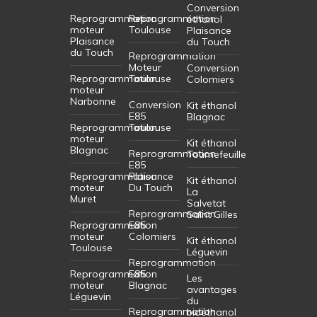
Conversion
Reprogrammation
Reprogrammation
éthanol
moteur
Toulouse
Plaisance
Plaisance
du Touch
du Touch
Reprogrammation
Moteur
Conversion
Reprogrammation
Toulouse
Colomiers
moteur
Narbonne
Conversion
Kit éthanol
E85
Blagnac
Reprogrammation
Toulouse
moteur
Kit éthanol
Blagnac
Reprogrammation
Tournefeuille
E85
Reprogrammation
Plaisance
Kit éthanol
moteur
Du Touch
La
Muret
Salvetat
Reprogrammation
Saint Gilles
Reprogrammation
E85
moteur
Colomiers
Kit éthanol
Toulouse
Léguevin
Reprogrammation
Reprogrammation
E85
Les
moteur
Blagnac
avantages
Léguevin
du
Reprogrammation
bioéthanol