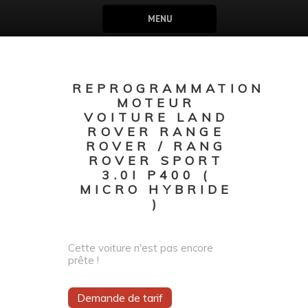
MENU
REPROGRAMMATION
MOTEUR
VOITURE LAND
ROVER RANGE
ROVER / RANG
ROVER SPORT
3.0I P400 (
MICRO HYBRIDE
)
Cette voiture n'est pas encore
prête !
Demande de tarif