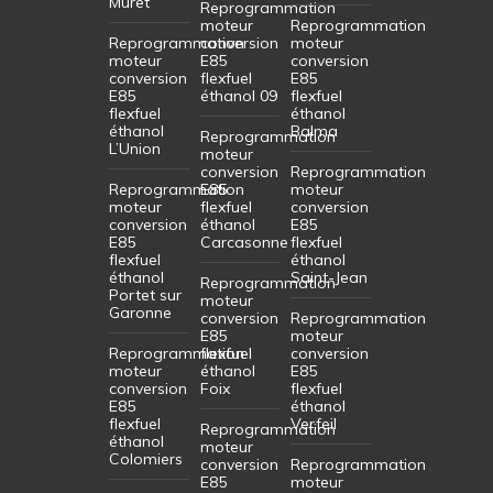
Muret
Reprogrammation
moteur
Reprogrammation
Reprogrammation
conversion
moteur
moteur
E85
conversion
conversion
flexfuel
E85
E85
éthanol 09
flexfuel
flexfuel
éthanol
éthanol
Balma
Reprogrammation
L’Union
moteur
conversion
Reprogrammation
Reprogrammation
E85
moteur
moteur
flexfuel
conversion
conversion
éthanol
E85
E85
Carcasonne
flexfuel
flexfuel
éthanol
éthanol
Saint-Jean
Reprogrammation
Portet sur
moteur
Garonne
conversion
Reprogrammation
E85
moteur
Reprogrammation
flexfuel
conversion
moteur
éthanol
E85
conversion
Foix
flexfuel
E85
éthanol
flexfuel
Verfeil
Reprogrammation
éthanol
moteur
Colomiers
conversion
Reprogrammation
E85
moteur