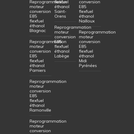
Reprogrammation
flexfuel
conversion
moteur
éthanol
E85
conversion
Saint-
flexfuel
E85
Orens
éthanol
flexfuel
Nailloux
éthanol
Reprogrammation
Blagnac
moteur
Reprogrammation
conversion
moteur
Reprogrammation
E85
conversion
moteur
flexfuel
E85
conversion
éthanol
flexfuel
E85
Labège
éthanol
flexfuel
Midi
éthanol
Pyrénées
Pamiers
Reprogrammation
moteur
conversion
E85
flexfuel
éthanol
Ramonville
Reprogrammation
moteur
conversion