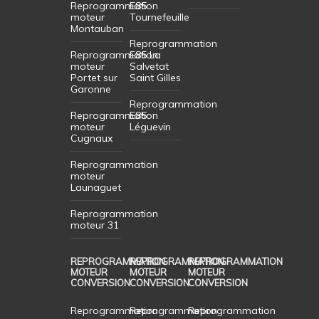
Reprogrammation
E85
moteur
Tournefeuille
Montauban
Reprogrammation
Reprogrammation
E85 La
moteur
Salvetat
Portet sur
Saint Gilles
Garonne
Reprogrammation
Reprogrammation
E85
moteur
Léguevin
Cugnaux
Reprogrammation
moteur
Launaguet
Reprogrammation
moteur 31
REPROGRAMMATION
REPROGRAMMATION
REPROGRAMMATION
MOTEUR
MOTEUR
MOTEUR
CONVERSION
CONVERSION
CONVERSION
Reprogrammation
Reprogrammation
Reprogrammation