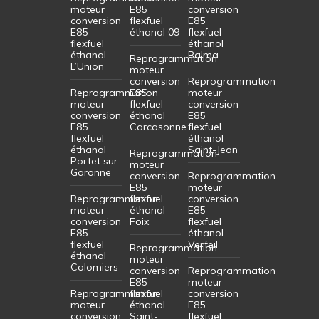
moteur
E85
conversion
conversion
flexfuel
E85
E85
éthanol 09
flexfuel
flexfuel
éthanol
éthanol
Balma
Reprogrammation
L’Union
moteur
conversion
Reprogrammation
Reprogrammation
E85
moteur
moteur
flexfuel
conversion
conversion
éthanol
E85
E85
Carcasonne
flexfuel
flexfuel
éthanol
éthanol
Saint-Jean
Reprogrammation
Portet sur
moteur
Garonne
conversion
Reprogrammation
E85
moteur
Reprogrammation
flexfuel
conversion
moteur
éthanol
E85
conversion
Foix
flexfuel
E85
éthanol
flexfuel
Verfeil
Reprogrammation
éthanol
moteur
Colomiers
conversion
Reprogrammation
E85
moteur
Reprogrammation
flexfuel
conversion
moteur
éthanol
E85
conversion
Saint-
flexfuel