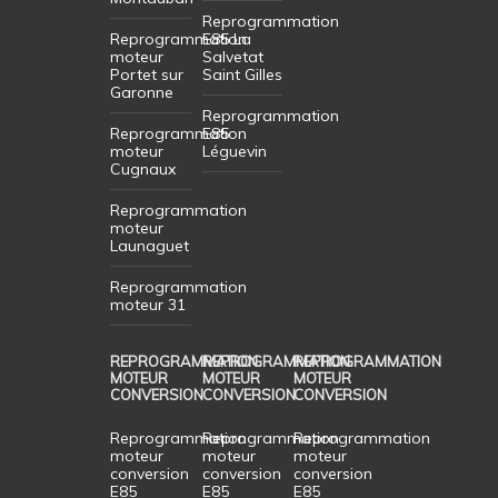
Reprogrammation
Reprogrammation
E85 La
moteur
Salvetat
Portet sur
Saint Gilles
Garonne
Reprogrammation
Reprogrammation
E85
moteur
Léguevin
Cugnaux
Reprogrammation
moteur
Launaguet
Reprogrammation
moteur 31
REPROGRAMMATION
REPROGRAMMATION
REPROGRAMMATION
MOTEUR
MOTEUR
MOTEUR
CONVERSION
CONVERSION
CONVERSION
Reprogrammation
Reprogrammation
Reprogrammation
moteur
moteur
moteur
conversion
conversion
conversion
E85
E85
E85