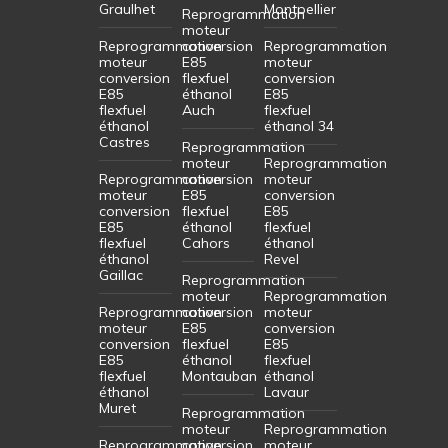
Graulhet
Montpellier
Reprogrammation
moteur
Reprogrammation
conversion
Reprogrammation
moteur
E85
moteur
conversion
flexfuel
conversion
E85
éthanol
E85
flexfuel
Auch
flexfuel
éthanol
éthanol 34
Castres
Reprogrammation
moteur
Reprogrammation
Reprogrammation
conversion
moteur
moteur
E85
conversion
conversion
flexfuel
E85
E85
éthanol
flexfuel
flexfuel
Cahors
éthanol
éthanol
Revel
Gaillac
Reprogrammation
moteur
Reprogrammation
Reprogrammation
conversion
moteur
moteur
E85
conversion
conversion
flexfuel
E85
E85
éthanol
flexfuel
flexfuel
Montauban
éthanol
éthanol
Lavaur
Muret
Reprogrammation
moteur
Reprogrammation
Reprogrammation
conversion
moteur