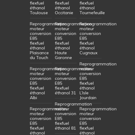
flexfuel
flexfuel
flexfuel
éthanol
éthanol
éthanol
Toulouse
Occitanie
Tournefeuille
Reprogrammation
Reprogrammation
Reprogrammation
moteur
moteur
moteur
conversion
conversion
conversion
E85
E85
E85
flexfuel
flexfuel
flexfuel
éthanol
éthanol
éthanol
Plaisance
Haute
Cugnaux
du Touch
Garonne
Reprogrammation
Reprogrammation
Reprogrammation
moteur
moteur
moteur
conversion
conversion
conversion
E85
E85
E85
flexfuel
flexfuel
flexfuel
éthanol
éthanol
éthanol 31
L’Isle
Albi
Jourdain
Reprogrammation
Reprogrammation
moteur
Reprogrammation
moteur
conversion
moteur
conversion
E85
conversion
E85
flexfuel
E85
flexfuel
éthanol 81
flexfuel
éthanol
éthanol