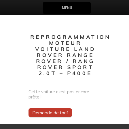
MENU
REPROGRAMMATION
MOTEUR
VOITURE LAND
ROVER RANGE
ROVER / RANG
ROVER SPORT
2.0T – P400E
Cette voiture n'est pas encore
prête !
Demande de tarif