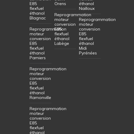
E85
Orens
éthanol
flexfuel
Nailloux
éthanol
Reprogrammation
Blagnac
moteur
Reprogrammation
conversion
moteur
Reprogrammation
E85
conversion
moteur
flexfuel
E85
conversion
éthanol
flexfuel
E85
Labège
éthanol
flexfuel
Midi
éthanol
Pyrénées
Pamiers
Reprogrammation
moteur
conversion
E85
flexfuel
éthanol
Ramonville
Reprogrammation
moteur
conversion
E85
flexfuel
éthanol