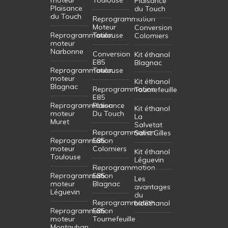
Plaisance
Plaisance
du Touch
du Touch
Reprogrammation
Moteur
Conversion
Reprogrammation
Toulouse
Colomiers
moteur
Narbonne
Conversion
Kit éthanol
E85
Blagnac
Reprogrammation
Toulouse
moteur
Kit éthanol
Blagnac
Reprogrammation
Tournefeuille
E85
Reprogrammation
Plaisance
Kit éthanol
moteur
Du Touch
La
Muret
Salvetat
Reprogrammation
Saint Gilles
Reprogrammation
E85
moteur
Colomiers
Kit éthanol
Toulouse
Léguevin
Reprogrammation
Reprogrammation
E85
Les
moteur
Blagnac
avantages
Léguevin
du
Reprogrammation
bioéthanol
Reprogrammation
E85
moteur
Tournefeuille
Montauban