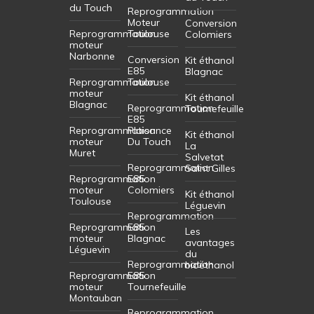
du Touch
Reprogrammation
Moteur
Conversion
Reprogrammation
Toulouse
Colomiers
moteur
Narbonne
Conversion
Kit éthanol
E85
Blagnac
Reprogrammation
Toulouse
moteur
Kit éthanol
Blagnac
Reprogrammation
Tournefeuille
E85
Reprogrammation
Plaisance
Kit éthanol
moteur
Du Touch
La
Muret
Salvetat
Reprogrammation
Saint Gilles
Reprogrammation
E85
moteur
Colomiers
Kit éthanol
Toulouse
Léguevin
Reprogrammation
Reprogrammation
E85
Les
moteur
Blagnac
avantages
Léguevin
du
Reprogrammation
bioéthanol
Reprogrammation
E85
moteur
Tournefeuille
Montauban
Reprogrammation