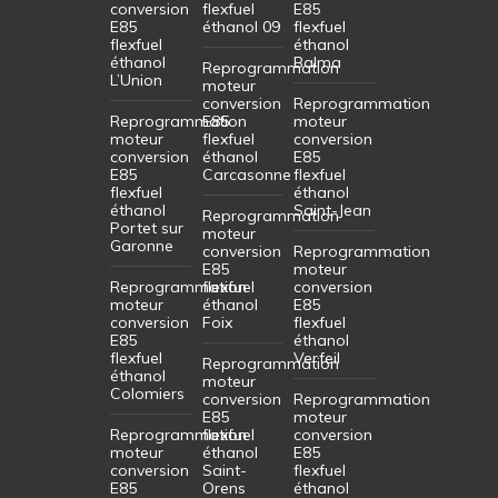
conversion
flexfuel
E85
E85
éthanol 09
flexfuel
flexfuel
éthanol
éthanol
Balma
Reprogrammation
L’Union
moteur
conversion
Reprogrammation
Reprogrammation
E85
moteur
moteur
flexfuel
conversion
conversion
éthanol
E85
E85
Carcasonne
flexfuel
flexfuel
éthanol
éthanol
Saint-Jean
Reprogrammation
Portet sur
moteur
Garonne
conversion
Reprogrammation
E85
moteur
Reprogrammation
flexfuel
conversion
moteur
éthanol
E85
conversion
Foix
flexfuel
E85
éthanol
flexfuel
Verfeil
Reprogrammation
éthanol
moteur
Colomiers
conversion
Reprogrammation
E85
moteur
Reprogrammation
flexfuel
conversion
moteur
éthanol
E85
conversion
Saint-
flexfuel
E85
Orens
éthanol