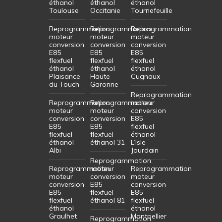
éthanol
éthanol
éthanol
Toulouse
Occitanie
Tournefeuille
Reprogrammation
Reprogrammation
Reprogrammation
moteur
moteur
moteur
conversion
conversion
conversion
E85
E85
E85
flexfuel
flexfuel
flexfuel
éthanol
éthanol
éthanol
Plaisance
Haute
Cugnaux
du Touch
Garonne
Reprogrammation
Reprogrammation
Reprogrammation
moteur
moteur
moteur
conversion
conversion
conversion
E85
E85
E85
flexfuel
flexfuel
flexfuel
éthanol
éthanol
éthanol 31
L’Isle
Albi
Jourdain
Reprogrammation
Reprogrammation
moteur
Reprogrammation
moteur
conversion
moteur
conversion
E85
conversion
E85
flexfuel
E85
flexfuel
éthanol 81
flexfuel
éthanol
éthanol
Graulhet
Montpellier
Reprogrammation